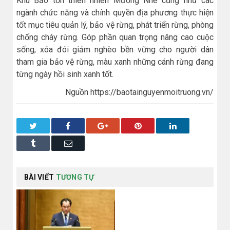
Khu Bảo tồn thiên nhiên Mường Nhé cũng như các
ngành chức năng và chính quyền địa phương thực hiện
tốt mục tiêu quản lý, bảo vệ rừng, phát triển rừng, phòng
chống cháy rừng. Góp phần quan trọng nâng cao cuộc
sống, xóa đói giảm nghèo bền vững cho người dân
tham gia bảo vệ rừng, màu xanh những cánh rừng đang
từng ngày hồi sinh xanh tốt.
Nguồn https://baotainguyenmoitruong.vn/
Twitter
Facebook
Google+
Pinterest
LinkedIn
Tumblr
Email
BÀI VIẾT
TƯƠNG TỰ