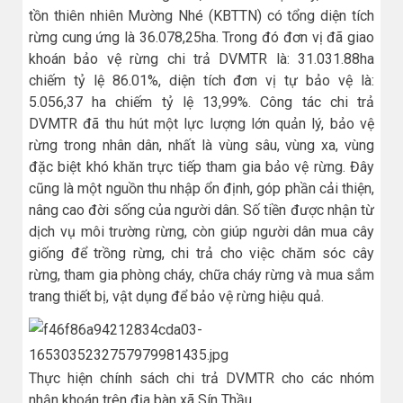
tồn thiên nhiên Mường Nhé (KBTTN) có tổng diện tích
rừng cung ứng là 36.078,25ha. Trong đó đơn vị đã giao
khoán bảo vệ rừng chi trả DVMTR là: 31.031.88ha
chiếm tỷ lệ 86.01%, diện tích đơn vị tự bảo vệ là:
5.056,37 ha chiếm tỷ lệ 13,99%. Công tác chi trả
DVMTR đã thu hút một lực lượng lớn quản lý, bảo vệ
rừng trong nhân dân, nhất là vùng sâu, vùng xa, vùng
đặc biệt khó khăn trực tiếp tham gia bảo vệ rừng. Đây
cũng là một nguồn thu nhập ổn định, góp phần cải thiện,
nâng cao đời sống của người dân. Số tiền được nhận từ
dịch vụ môi trường rừng, còn giúp người dân mua cây
giống để trồng rừng, chi trả cho việc chăm sóc cây
rừng, tham gia phòng cháy, chữa cháy rừng và mua sắm
trang thiết bị, vật dụng để bảo vệ rừng hiệu quả.
Thực hiện chính sách chi trả DVMTR cho các nhóm
nhận khoán trên địa bàn xã Sín Thầu