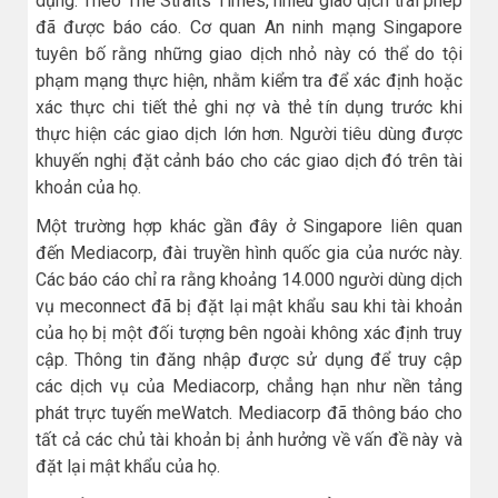
dụng. Theo The Straits Times, nhiều giao dịch trái phép
đã được báo cáo. Cơ quan An ninh mạng Singapore
tuyên bố rằng những giao dịch nhỏ này có thể do tội
phạm mạng thực hiện, nhằm kiểm tra để xác định hoặc
xác thực chi tiết thẻ ghi nợ và thẻ tín dụng trước khi
thực hiện các giao dịch lớn hơn. Người tiêu dùng được
khuyến nghị đặt cảnh báo cho các giao dịch đó trên tài
khoản của họ.
Một trường hợp khác gần đây ở Singapore liên quan
đến Mediacorp, đài truyền hình quốc gia của nước này.
Các báo cáo chỉ ra rằng khoảng 14.000 người dùng dịch
vụ meconnect đã bị đặt lại mật khẩu sau khi tài khoản
của họ bị một đối tượng bên ngoài không xác định truy
cập. Thông tin đăng nhập được sử dụng để truy cập
các dịch vụ của Mediacorp, chẳng hạn như nền tảng
phát trực tuyến meWatch. Mediacorp đã thông báo cho
tất cả các chủ tài khoản bị ảnh hưởng về vấn đề này và
đặt lại mật khẩu của họ.