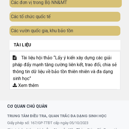
Các đơn vị trong Bộ NN&MT
Các tổ chức quốc tế
Các vườn quốc gia, khu bảo tồn
TÀI LIỆU
Tài liệu hội thảo “Lấy ý kiến xây dựng các giải
pháp đẩy mạnh tăng cường liên kết, trao đổi, chia sẻ
thông tin dữ liệu về bảo tồn thiên nhiên và đa dạng
sinh học”
Xem thêm
CƠ QUAN CHỦ QUẢN
TRUNG TÂM ĐIỀU TRA, QUAN TRẮC ĐA DẠNG SINH HỌC
Giấy phép số: 167/GP-TTĐT cấp ngày 05/10/2023