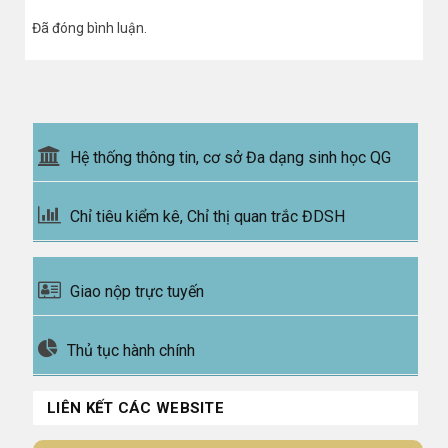
Đã đóng bình luận.
Hệ thống thông tin, cơ sở Đa dạng sinh học QG
Chỉ tiêu kiểm kê, Chỉ thị quan trắc ĐDSH
Giao nộp trực tuyến
Thủ tục hành chính
LIÊN KẾT CÁC WEBSITE