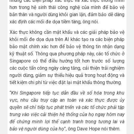
nhúng các biện pháp xác thực và xác thực thông minh
hơn trong hệ sinh thái công nghệ của mình để bảo vệ
bản thân và người dùng khỏi gian lận, đảm bảo dễ dàng
xác định các mối đe dọa tiềm tàng, ông nói.
Xác thực không cần mật khẩu và các giải pháp bảo vệ
khỏi mối đe dọa dựa trên AI khác tạo ra các biện pháp
bảo mật chính xác hơn để bảo vệ thông tin nhận dạng
kỹ thuật số. Thông qua phương pháp này, các tổ chức ở
Singapore có thể điều hướng tốt hơn trước số lượng
các cuộc tấn công ngày càng tăng, cải thiện trải nghiệm
người dùng, giảm sự thiếu hiệu quả trong hoạt động và
tiết kiệm chi phí từ việc đặt lại mật khẩu thông thường.
“
Khi Singapore tiếp tục dẫn đầu về số hóa trong khu
vực, nhu cầu truy cập an toàn và xác thực được ủy
quyền sẽ chỉ tiếp tục phát triển và các tổ chức phải tập
trung vào việc cải thiện hệ thống của họ ngay hôm nay
để chứng minh lợi thế cạnh tranh trong tương lai và
bảo vệ người dùng của họ
”, ông Dave Hope nói thêm.