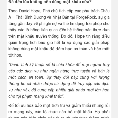
Đã đến lúc không nên dùng mật khẩu nữa?
Theo David Hope, Phó chủ tịch cấp cao phụ trách Châu
Á – Thái Bình Dương và Nhật Bản tại ForgeRock, sự gia
tăng gần đây về phí ghi nợ và thẻ tín dụng trái phép cho
thấy các lỗ hổng liên quan đến hệ thống xác thực dựa
trên mật khẩu truyền thống. Do đó, Hope tin rằng điều
quan trọng hơn bao giờ hết là áp dụng các giải pháp
không dùng mật khẩu để đảm bảo an toàn và bảo mật
tốt hơn.
“Danh tính kỹ thuật số là chìa khóa để mọi người truy
cập các dịch vụ như ngân hàng trực tuyến và bán lẻ
một cách an toàn. Sự thay đổi này, cùng với lượng
thông tin cá nhân được sử dụng để truy cập các dịch
vụ như vậy, đã cung cấp nhiều giải pháp mới lớn hơn
cho tội phạm mạng khai thác”.
Để tối ưu hóa bảo mật trơn tru và giảm thiểu những rủi
ro mạng này, các tổ chức cần bỏ mật khẩu. Họ phải