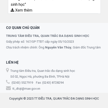
sinh học”
Xem thêm
CƠ QUAN CHỦ QUẢN
TRUNG TÂM ĐIỀU TRA, QUAN TRẮC ĐA DẠNG SINH HỌC
Giấy phép số: 167/GP-TTĐT cấp ngày 05/10/2023
Chịu trách nhiệm chính: Ông
Nguyễn Văn Thùy
, Giám đốc Trung tâm
LIÊN HỆ
Trung tâm Điều tra, Quan trắc đa dạng sinh học
Số 02, Ngọc Hà, phường Ba Đình, TP.Hà Nội
(0243) 5527919 Fax: (0243) 8728294
tt_dtqt@mae.gov.vn
Copyright © 2025 TT ĐIỀU TRA, QUAN TRẮC ĐA DẠNG SINH HỌC