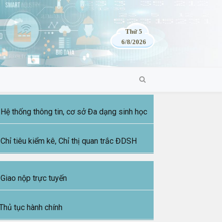
Thứ 5
6/8/2026
Hệ thống thông tin, cơ sở Đa dạng sinh học
Chỉ tiêu kiểm kê, Chỉ thị quan trắc ĐDSH
Giao nộp trực tuyến
Thủ tục hành chính