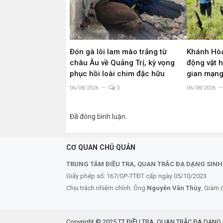
Đón gà lôi lam mào trắng từ
Khánh Hòa
châu Âu về Quảng Trị, kỳ vọng
động vật 
phục hồi loài chim đặc hữu
gian mạn
06/08/2026
0
06/08/2026
Đã đóng bình luận.
CƠ QUAN CHỦ QUẢN
TRUNG TÂM ĐIỀU TRA, QUAN TRẮC ĐA DẠNG SINH
Giấy phép số: 167/GP-TTĐT cấp ngày 05/10/2023
Chịu trách nhiệm chính: Ông
Nguyễn Văn Thùy
, Giám 
Copyright © 2025 TT ĐIỀU TRA, QUAN TRẮC ĐA DẠNG