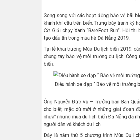
Song song với các hoạt động bảo vệ bãi biển
khinh khí cầu trên biển, Trưng bày tranh ký 
Cờ, Giải chạy Xanh “BareFoot Run”, Hội th
tạo dấu ấn trong mùa hè Đà Nẵng 2019.
Tại lễ khai trương Mùa Du lịch biển 2019, c
chung tay bảo vệ môi trường du lịch. Công 
biển.
Diễu hành xe đạp “ Bảo vệ môi trường b
Ông Nguyễn Đức Vũ – Trưởng ban Ban Quản l
cho biết, mặc dù mới ở những giai đoạn đ
nhựa” nhưng mùa du lịch biển Đà Nẵng đã n
người dân và khách du lịch.
Đây là năm thứ 5 chương trình Mùa Du lịch