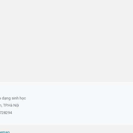
a dạng sinh học
 TP.Hà Nội
8728294
temap