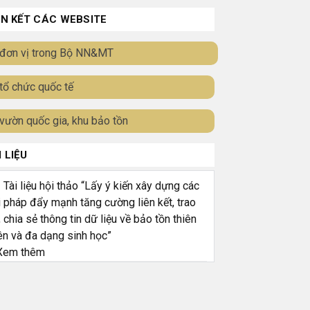
ÊN KẾT CÁC WEBSITE
đơn vị trong Bộ NN&MT
tổ chức quốc tế
vườn quốc gia, khu bảo tồn
I LIỆU
ài liệu hội thảo “Lấy ý kiến xây dựng các
i pháp đẩy mạnh tăng cường liên kết, trao
, chia sẻ thông tin dữ liệu về bảo tồn thiên
ên và đa dạng sinh học”
em thêm