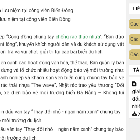
LI
lưu niệm tại công viên Biển Đông
Các 
iệp “Cộng đồng chung tay
chống rác thảc nhựa
”, “Bán đảo
Các 
 ni lông”, khuyến khích người dân và du khách sử dụng vật
Trà và vui chơi, giải trí tại các bãi biển du lịch.
Các 
ên cạnh các hoạt động văn hóa, thể thao, Ban quản lý bán
 dựng và tổ chức nhiều hoạt động bảo vệ môi trường như:
TÀ
oanh nghiệp và khách sạn ven biển cùng chung tay bảo vệ
T
rác thải nhựa “The wave”, Nhặt rác trao yêu thương “Đổi
giả
 lô, xe điện bảo vệ môi trường biển Đà Nẵng – Không túi
đổi
nhi
X
dấu vân tay “Thay đổi nhỏ – ngàn năm xanh” chung tay bảo
ôi trường du lịch