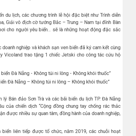
 du lịch, các chương trình lễ hội đặc biệt như Trình diễn
họa, Giải vô địch cờ tướng Bắc – Trung – Nam tại đỉnh Bàn
i bơi cho người yêu biển… sẽ là những hoạt động đặc sắc
ác doanh nghiệp và khách sạn ven biển đã ký cam kết cùng
ty Vicoland trao tặng 1 chiếc Jetski cho công tác cứu hộ
iển Đà Nẵng – Không túi ni lông – Không khói thuốc”
ý Bán đảo Sơn Trà và các bãi biển du lịch TP. Đà Nẵng
ầu của chiến dịch “Cộng đồng chung tay chống rác thảc
hận được nhiều sự quan tâm, đồng hành của doanh nghiệp,
 biển liên tiếp được tổ chức, năm 2019, các chuỗi hoạt