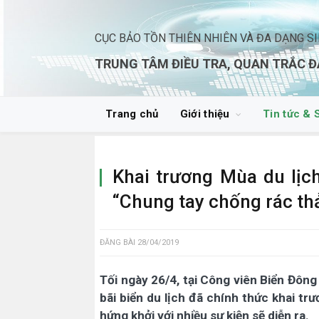
CỤC BẢO TỒN THIÊN NHIÊN VÀ ĐA DẠNG S
TRUNG TÂM ĐIỀU TRA, QUAN TRẮC Đ
Trang chủ
Giới thiệu
Tin tức & 
Khai trương Mùa du lịc
“Chung tay chống rác th
ĐĂNG BÀI
28/04/2019
Tối ngày 26/4, tại Công viên Biển Đông
bãi biển du lịch đã chính thức khai t
hứng khởi với nhiều sự kiện sẽ diễn ra.