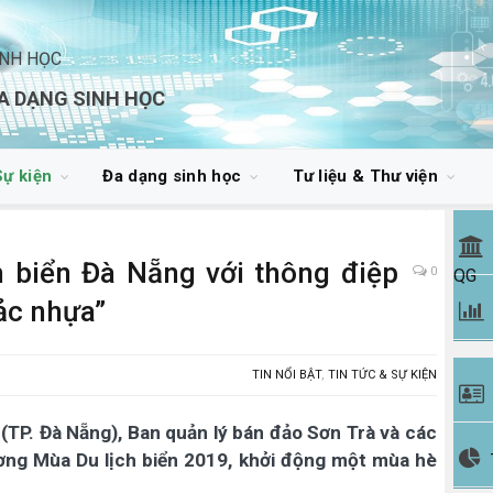
INH HỌC
A DẠNG SINH HỌC
Sự kiện
Đa dạng sinh học
Tư liệu & Thư viện
h biển Đà Nẵng với thông điệp
0
QG
ảc nhựa”
TIN NỔI BẬT
,
TIN TỨC & SỰ KIỆN
 (TP. Đà Nẵng), Ban quản lý bán đảo Sơn Trà và các
rương Mùa Du lịch biển 2019, khởi động một mùa hè