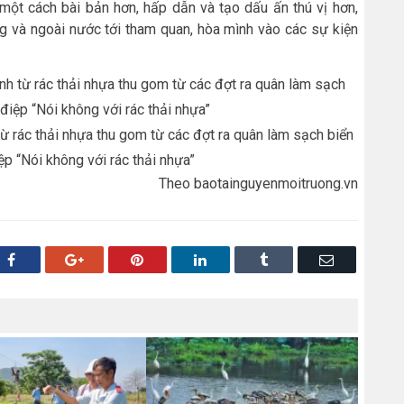
một cách bài bản hơn, hấp dẫn và tạo dấu ấn thú vị hơn,
ng và ngoài nước tới tham quan, hòa mình vào các sự kiện
ừ rác thải nhựa thu gom từ các đợt ra quân làm sạch biển
iệp “Nói không với rác thải nhựa”
Theo baotainguyenmoitruong.vn
Facebook
Google+
Pinterest
LinkedIn
Tumblr
Email