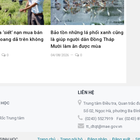
 ‘siết’ nạn mua bán
Bảo tồn những lá phổi xanh cũng
hoang dã trên không
là giúp người dân Đồng Tháp
g
Mười làm ăn được mùa
0
04/08/2026
0
LIÊN HỆ
 HỌC
Trung tâm Điều tra, Quan trắc đ
Số 02, Ngọc Hà, phường Ba Đình,
đốc Trung tâm
(0243) 5527919 Fax: (0243) 
tt_dtqt@mae.gov.vn
 SINH HỌC
Trang chủ
Trang nội bộ
Đăng nhập
Đăng xuất
Si