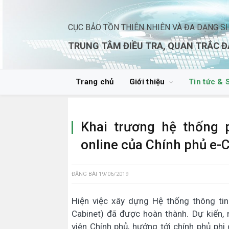
CỤC BẢO TỒN THIÊN NHIÊN VÀ ĐA DẠNG S
TRUNG TÂM ĐIỀU TRA, QUAN TRẮC Đ
Trang chủ
Giới thiệu
Tin tức & 
Khai trương hệ thống 
online của Chính phủ e-
ĐĂNG BÀI
19/06/2019
Hiện việc xây dựng Hệ thống thông tin
Cabinet) đã được hoàn thành. Dự kiến, 
viên Chính phủ, hướng tới chính phủ phi