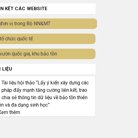
ÊN KẾT CÁC WEBSITE
đơn vị trong Bộ NN&MT
tổ chức quốc tế
vườn quốc gia, khu bảo tồn
I LIỆU
ài liệu hội thảo “Lấy ý kiến xây dựng các
i pháp đẩy mạnh tăng cường liên kết, trao
, chia sẻ thông tin dữ liệu về bảo tồn thiên
ên và đa dạng sinh học”
em thêm