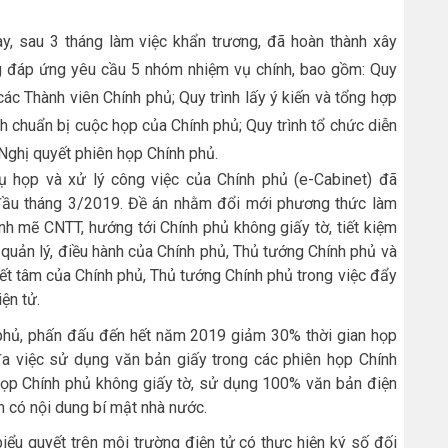
.
y, sau 3 tháng làm việc khẩn trương, đã hoàn thành xây
g đáp ứng yêu cầu 5 nhóm nhiệm vụ chính, bao gồm: Quy
n các Thành viên Chính phủ; Quy trình lấy ý kiến và tổng hợp
nh chuẩn bị cuộc họp của Chính phủ; Quy trình tổ chức diễn
 Nghị quyết phiên họp Chính phủ.
ụ họp và xử lý công việc của Chính phủ (e-Cabinet) đã
ầu tháng 3/2019. Đề án nhằm đổi mới phương thức làm
h mẽ CNTT, hướng tới Chính phủ không giấy tờ, tiết kiệm
uả quản lý, điều hành của Chính phủ, Thủ tướng Chính phủ và
yết tâm của Chính phủ, Thủ tướng Chính phủ trong việc đẩy
ện tử.
h phủ, phấn đấu đến hết năm 2019 giảm 30% thời gian họp
 đa việc sử dụng văn bản giấy trong các phiên họp Chính
ọp Chính phủ không giấy tờ, sử dụng 100% văn bản điện
n có nội dung bí mật nhà nước.
iểu quyết trên môi trường điện tử có thực hiện ký số đối