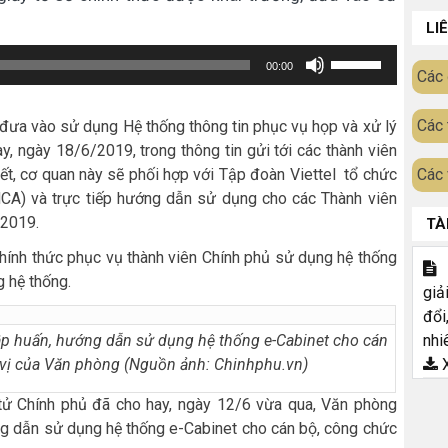
LI
Sử
00:00
Các 
dụng
các
Các 
, đưa vào sử dụng Hệ thống thông tin phục vụ họp và xử lý
phím
y, ngày 18/6/2019, trong thông tin gửi tới các thành viên
mũi
ết, cơ quan này sẽ phối hợp với Tập đoàn Viettel tổ chức
Các 
MCA) và trực tiếp hướng dẫn sử dụng cho các Thành viên
tên
/2019.
TÀ
Lên/Xuống
để
hính thức phục vụ thành viên Chính phủ sử dụng hệ thống
T
g hệ thống.
tăng
giả
hoặc
đổi
giảm
nhi
ập huấn, hướng dẫn sử dụng hệ thống e-Cabinet cho cán
X
n vị của Văn phòng (Nguồn ảnh: Chinhphu.vn)
âm
lượng.
n tử Chính phủ đã cho hay, ngày 12/6 vừa qua, Văn phòng
ng dẫn sử dụng hệ thống e-Cabinet cho cán bộ, công chức