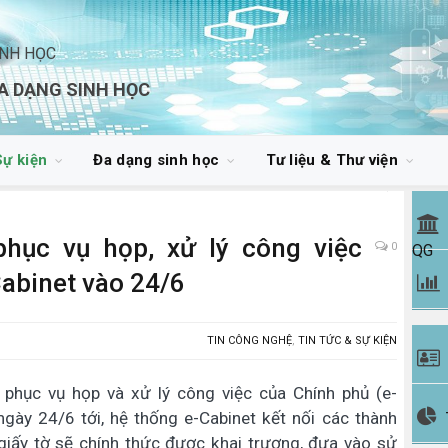
INH HỌC
A DẠNG SINH HỌC
Sự kiện
Đa dạng sinh học
Tư liệu & Thư viện
phục vụ họp, xử lý công việc
0
QG
Cabinet vào 24/6
TIN CÔNG NGHỆ
,
TIN TỨC & SỰ KIỆN
 phục vụ họp và xử lý công việc của Chính phủ (e-
ngày 24/6 tới, hệ thống e-Cabinet kết nối các thành
 giấy tờ sẽ chính thức được khai trương, đưa vào sử