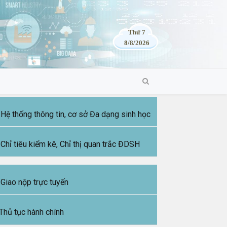
Thứ 7
8/8/2026
Hệ thống thông tin, cơ sở Đa dạng sinh học
Chỉ tiêu kiểm kê, Chỉ thị quan trắc ĐDSH
Giao nộp trực tuyến
Thủ tục hành chính