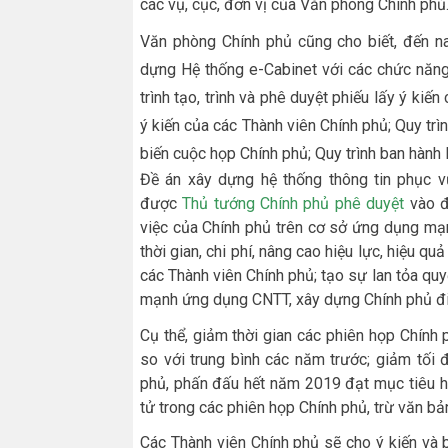
các vụ, cục, đơn vị của Văn phòng Chính phủ
Văn phòng Chính phủ cũng cho biết, đến na
dựng Hệ thống e-Cabinet với các chức năn
trình tạo, trình và phê duyệt phiếu lấy ý kiế
ý kiến của các Thành viên Chính phủ; Quy trì
biến cuộc họp Chính phủ; Quy trình ban hành
Đề án xây dựng hệ thống thông tin phục v
được
Thủ tướng Chính phủ phê duyệt
vào đ
việc của Chính phủ trên cơ sở ứng dụng mạn
thời gian, chi phí, nâng cao hiệu lực, hiệu q
các Thành viên Chính phủ; tạo sự lan tỏa qu
mạnh ứng dụng CNTT, xây dựng Chính phủ đi
Cụ thể, giảm thời gian các phiên họp Chín
so với trung bình các năm trước; giảm tối
phủ, phấn đấu hết năm 2019 đạt mục tiêu h
tử trong các phiên họp Chính phủ, trừ văn bả
Các Thành viên Chính phủ sẽ cho ý kiến và b