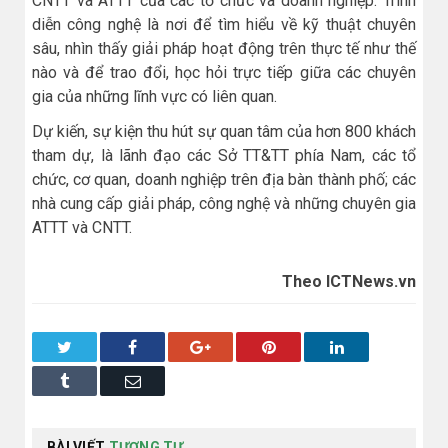
CNTT và ATTT của các tổ chức và doanh nghiệp. Trình
diễn công nghệ là nơi để tìm hiểu về kỹ thuật chuyên
sâu, nhìn thấy giải pháp hoạt động trên thực tế như thế
nào và để trao đổi, học hỏi trực tiếp giữa các chuyên
gia của những lĩnh vực có liên quan.
Dự kiến, sự kiện thu hút sự quan tâm của hơn 800 khách
tham dự, là lãnh đạo các Sở TT&TT phía Nam, các tổ
chức, cơ quan, doanh nghiệp trên địa bàn thành phố; các
nhà cung cấp giải pháp, công nghệ và những chuyên gia
ATTT và CNTT.
Theo ICTNews.vn
Twitter
Facebook
Google+
Pinterest
LinkedIn
Tumblr
Email
BÀI VIẾT
TƯƠNG TỰ