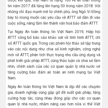
được kết quả, Việt Nam từ hạng 100 về an toàn thông
tin năm 2017 đã tăng lên hạng 50 trong năm 2018. Với
những chỉ đạo mạnh mẽ từ chính phủ, ông Ngô Vi Đồng
bày tỏ mong muốn các yêu cầu về ATTT sẽ dần đi vào
cuộc sống, nâng tầm lên thành văn hoá bảo đảm ATTT.
Tại Ngày An toàn thông tin Việt Nam 2019, Hiệp hội
ATTT công bố báo cảo khảo sát về tình hình ATTT, chỉ
số ATTT quốc gia. Trong các phiên hội thảo sẽ tập trung
vào các nội dung như chia sẻ kinh nghiệm, công nghệ
mới về ATTT, phân tích thực trạng nhu cầu ứng dụng và
phát triển giải pháp ATTT, cùng thảo luận và chia sẻ tầm
nhìn, chính sách của các cơ quan quản lý nhà nước vê
tăng cường bảo đảm an toàn an ninh mạng tại Việt
Nam.
Ngày An toàn thông tin Việt Nam là dịp để các chuyên
gia, doanh nghiệp cùng gặp gỡ đề xuất giái pháp, tăng
cường hợp tác, cùng nhau đóng góp cho các cơ quan
quan lý nhà nước, nhằm nâng cao hơn nữa vị thế Việt