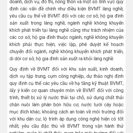
doanh, dịch vụ; đô thị, nông thôn và một số lĩnh vực quy
định các vấn đề chính như điều kiện BVMT làng nghề;
yêu cầu cụ thể về BVMT đối với các cơ sở, hộ gia đình
sản xuất trong làng nghề; ngành nghề không khuyến
khích phát triển tại làng nghề cũng như trách nhiệm của
các cơ sở, hộ gia đình thuộc ngành, nghề không khuyến
khích phải thực hiện; việc lập, phê duyệt kế hoạch
chuyển đổi ngành, nghề không khuyến khích phát triển,
di dời cơ sở, hộ gia đình sản xuất ra khỏi làng nghề.
Quy định về BVMT đối với khu sản xuất, kinh doanh,
dịch vụ tập trung, cụm công nghiệp, dự thảo nghị định
quy định cụ thể các yêu cầu về hạ tầng kỹ thuật BVMT;
lấy ý kiến cơ quan chuyên môn về BVMT đối với công
trình, thiết bị xử lý nước thải tại chỗ, sử dụng chất thải
chăn nuôi làm phân bón hữu cơ, nước tưới cây hoặc
mục đích khác; khoảng cách an toàn về môi trường đối
với khu dân cư; lộ trình áp dụng công nghệ hiện có tốt
nhất; yêu cầu đặc thù về BVMT trong vận hành thử