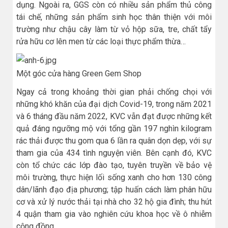
dụng. Ngoài ra, GGS còn có nhiều sản phẩm thủ công
tái chế, những sản phẩm sinh học thân thiện với môi
trường như chậu cây làm từ vỏ hộp sữa, tre, chất tẩy
rửa hữu cơ lên men từ các loại thực phẩm thừa…
Một góc cửa hàng Green Gem Shop
Ngay cả trong khoảng thời gian phải chống chọi với
những khó khăn của đại dịch Covid-19, trong năm 2021
và 6 tháng đầu năm 2022, KVC vẫn đạt được những kết
quả đáng ngưỡng mộ với tổng gần 197 nghìn kilogram
rác thải được thu gom qua 6 lần ra quân dọn dẹp, với sự
tham gia của 434 tình nguyện viên. Bên cạnh đó, KVC
còn tổ chức các lớp đào tạo, tuyên truyền về bảo vệ
môi trường, thực hiện lối sống xanh cho hơn 130 công
dân/lãnh đạo địa phương; tập huấn cách làm phân hữu
cơ và xử lý nước thải tại nhà cho 32 hộ gia đình; thu hút
4 quận tham gia vào nghiên cứu khoa học về ô nhiễm
cộng đồng.