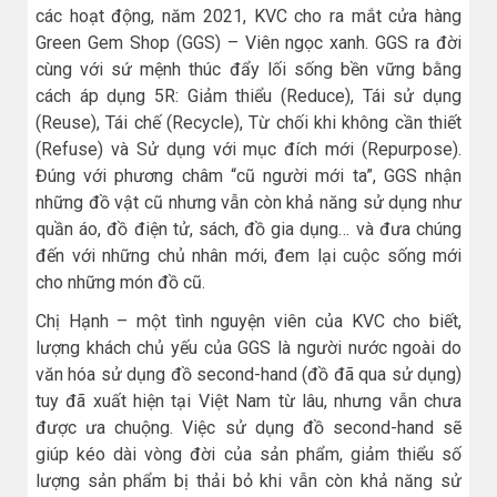
các hoạt động, năm 2021, KVC cho ra mắt cửa hàng
Green Gem Shop (GGS) – Viên ngọc xanh. GGS ra đời
cùng với sứ mệnh thúc đẩy lối sống bền vững bằng
cách áp dụng 5R: Giảm thiểu (Reduce), Tái sử dụng
(Reuse), Tái chế (Recycle), Từ chối khi không cần thiết
(Refuse) và Sử dụng với mục đích mới (Repurpose).
Đúng với phương châm “cũ người mới ta”, GGS nhận
những đồ vật cũ nhưng vẫn còn khả năng sử dụng như
quần áo, đồ điện tử, sách, đồ gia dụng… và đưa chúng
đến với những chủ nhân mới, đem lại cuộc sống mới
cho những món đồ cũ.
Chị Hạnh – một tình nguyện viên của KVC cho biết,
lượng khách chủ yếu của GGS là người nước ngoài do
văn hóa sử dụng đồ second-hand (đồ đã qua sử dụng)
tuy đã xuất hiện tại Việt Nam từ lâu, nhưng vẫn chưa
được ưa chuộng. Việc sử dụng đồ second-hand sẽ
giúp kéo dài vòng đời của sản phẩm, giảm thiểu số
lượng sản phẩm bị thải bỏ khi vẫn còn khả năng sử