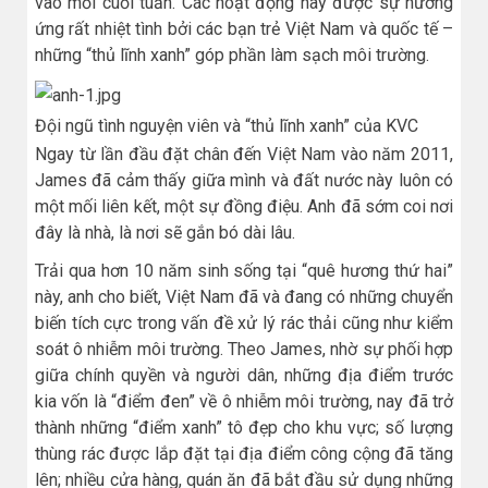
vào mỗi cuối tuần. Các hoạt động này được sự hưởng
ứng rất nhiệt tình bởi các bạn trẻ Việt Nam và quốc tế –
những “thủ lĩnh xanh” góp phần làm sạch môi trường.
Đội ngũ tình nguyện viên và “thủ lĩnh xanh” của KVC
Ngay từ lần đầu đặt chân đến Việt Nam vào năm 2011,
James đã cảm thấy giữa mình và đất nước này luôn có
một mối liên kết, một sự đồng điệu. Anh đã sớm coi nơi
đây là nhà, là nơi sẽ gắn bó dài lâu.
Trải qua hơn 10 năm sinh sống tại “quê hương thứ hai”
này, anh cho biết, Việt Nam đã và đang có những chuyển
biến tích cực trong vấn đề xử lý rác thải cũng như kiểm
soát ô nhiễm môi trường. Theo James, nhờ sự phối hợp
giữa chính quyền và người dân, những địa điểm trước
kia vốn là “điểm đen” về ô nhiễm môi trường, nay đã trở
thành những “điểm xanh” tô đẹp cho khu vực; số lượng
thùng rác được lắp đặt tại địa điểm công cộng đã tăng
lên; nhiều cửa hàng, quán ăn đã bắt đầu sử dụng những