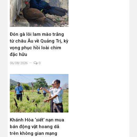
Đón gà lôi lam mào trắng
từ châu Âu về Quảng Trị, kỳ
vọng phục hồi loài chim
đặc hữu
06/08/2026
0
Khánh Hòa ‘siết’ nạn mua
bán động vật hoang dã
trên không gian mạng