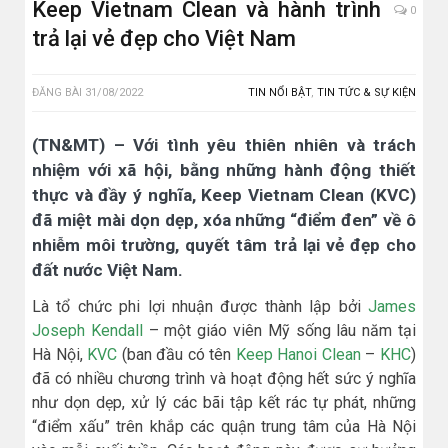
Keep Vietnam Clean và hành trình
0
trả lại vẻ đẹp cho Việt Nam
ĐĂNG BÀI
31/08/2022
TIN NỔI BẬT
,
TIN TỨC & SỰ KIỆN
(TN&MT) – Với tình yêu thiên nhiên và trách
nhiệm với xã hội, bằng những hành động thiết
thực và đầy ý nghĩa, Keep Vietnam Clean (KVC)
đã miệt mài dọn dẹp, xóa những “điểm đen” về ô
nhiễm môi trường, quyết tâm trả lại vẻ đẹp cho
đất nước Việt Nam.
Là tổ chức phi lợi nhuận được thành lập bởi
James
Joseph Kendall
– một giáo viên Mỹ sống lâu năm tại
Hà Nội,
KVC
(ban đầu có tên
Keep Hanoi Clean
–
KHC
)
đã có nhiều chương trình và hoạt động hết sức ý nghĩa
như dọn dẹp, xử lý các bãi tập kết rác tự phát, những
“điểm xấu” trên khắp các quận trung tâm của Hà Nội