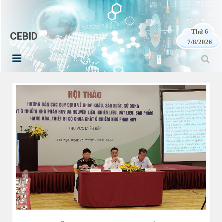
Thứ 6
CEBID
7/8/2026