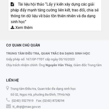
Tài liệu hội thảo “Lấy ý kiến xây dựng các giải
pháp đẩy mạnh tăng cường liên kết, trao đổi, chia sẻ
thông tin dữ liệu về bảo tồn thiên nhiên và đa dạng
sinh học”
Xem thêm
CƠ QUAN CHỦ QUẢN
TRUNG TÂM ĐIỀU TRA, QUAN TRẮC ĐA DẠNG SINH HỌC
Giấy phép số: 167/GP-TTĐT cấp ngày 05/10/2023
Chịu trách nhiệm chính: Ông
Nguyễn Văn Thùy
, Giám đốc Trung tâm
LIÊN HỆ
Trung tâm Điều tra, Quan trắc đa dạng sinh học
Số 02, Ngọc Hà, phường Ba Đình, TP.Hà Nội
(0243) 5527919 Fax: (0243) 8728294
tt_dtqt@mae.gov.vn