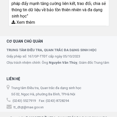
pháp đẩy mạnh tăng cường liên kết, trao đổi, chia sẻ
thông tin dữ liệu về bảo tồn thiên nhiên và đa dạng
sinh học”
Xem thêm
CƠ QUAN CHỦ QUẢN
TRUNG TÂM ĐIỀU TRA, QUAN TRẮC ĐA DẠNG SINH HỌC
Giấy phép số: 167/GP-TTĐT cấp ngày 05/10/2023
Chịu trách nhiệm chính: Ông
Nguyễn Văn Thùy
, Giám đốc Trung tâm
LIÊN HỆ
Trung tâm Điều tra, Quan trắc đa dạng sinh học
Số 02, Ngọc Hà, phường Ba Đình, TP.Hà Nội
(0243) 5527919 Fax: (0243) 8728294
tt_dtqt@mae.gov.vn