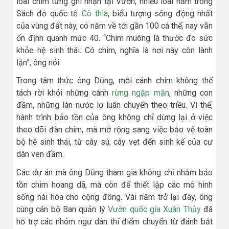
loài chim từng ghi nhận tại Vườn, nhiều loài nằm trong
Sách đỏ quốc tế.
Cò thìa
, biểu tượng sống động nhất
của vùng đất này, có năm về tới gần 100 cá thể, nay vẫn
ổn định quanh mức 40. “Chim muông là thước đo sức
khỏe hệ sinh thái. Có chim, nghĩa là nơi này còn lành
lặn”, ông nói.
Trong tâm thức ông Dũng, mỗi cánh chim không thể
tách rời khỏi những cánh
rừng ngập mặn
, những con
đầm, những làn nước lợ luân chuyển theo triều. Vì thế,
hành trình bảo tồn của ông không chỉ dừng lại ở việc
theo dõi đàn chim, mà mở rộng sang việc bảo vệ toàn
bộ hệ sinh thái, từ cây sú, cây vẹt đến sinh kế của cư
dân ven đầm.
Các dự án mà ông Dũng tham gia không chỉ nhằm bảo
tồn chim hoang dã, mà còn để thiết lập các mô hình
sống hài hòa cho cộng đông. Vài năm trở lại đây, ông
cùng cán bộ Ban quản lý
Vườn quốc gia Xuân Thủy
đã
hỗ trợ các nhóm ngư dân thí điểm chuyển từ đánh bắt