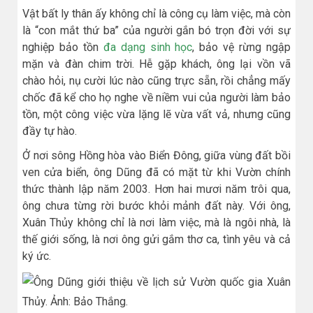
Vật bất ly thân ấy không chỉ là công cụ làm việc, mà còn
là “con mắt thứ ba” của người gắn bó trọn đời với sự
nghiệp bảo tồn
đa dạng sinh học
, bảo vệ rừng ngập
mặn và đàn chim trời. Hễ gặp khách, ông lại vồn vã
chào hỏi, nụ cười lúc nào cũng trực sẵn, rồi chẳng mấy
chốc đã kể cho họ nghe về niềm vui của người làm bảo
tồn, một công việc vừa lặng lẽ vừa vất vả, nhưng cũng
đầy tự hào.
Ở nơi sông Hồng hòa vào Biển Đông, giữa vùng đất bồi
ven cửa biển, ông Dũng đã có mặt từ khi Vườn chính
thức thành lập năm 2003. Hơn hai mươi năm trôi qua,
ông chưa từng rời bước khỏi mảnh đất này. Với ông,
Xuân Thủy không chỉ là nơi làm việc, mà là ngôi nhà, là
thế giới sống, là nơi ông gửi gắm thơ ca, tình yêu và cả
ký ức.