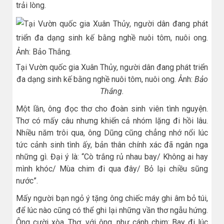
trải lòng.
Tại Vườn quốc gia Xuân Thủy, người dân đang phát triển
đa dạng sinh kế bằng nghề nuôi tôm, nuôi ong. Ảnh:
Bảo
Thắng.
Một lần, ông đọc thơ cho đoàn sinh viên tình nguyện.
Thơ có mấy câu nhưng khiến cả nhóm lặng đi hồi lâu.
Nhiều năm trôi qua, ông Dũng cũng chẳng nhớ nổi lúc
tức cảnh sinh tình ấy, bản thân chính xác đã ngân nga
những gì. Đại ý là: “Cò trắng rủ nhau bay/ Không ai hay
mình khóc/ Mùa chim đi qua đây/ Bỏ lại chiều sũng
nước”.
Mấy người bạn ngỏ ý tặng ông chiếc máy ghi âm bỏ túi,
để lúc nào cũng có thể ghi lại những vần thơ ngẫu hứng.
Ông cười xòa. Thơ, với ông, như cánh chim: Bay đi lúc