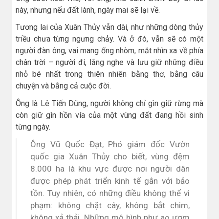
này, nhưng nếu đất lành, ngày mai sẽ lại về.
Tương lai của Xuân Thủy vẫn dài, như những dòng thủy
triều chưa từng ngưng chảy. Và ở đó, vẫn sẽ có một
người đàn ông, vai mang ống nhòm, mắt nhìn xa về phía
chân trời – người đi, lắng nghe và lưu giữ những điều
nhỏ bé nhất trong thiên nhiên bằng thơ, bằng câu
chuyện và bằng cả cuộc đời.
Ông là Lê Tiến Dũng, người không chỉ gìn giữ rừng mà
còn giữ gìn hồn vía của một vùng đất đang hồi sinh
từng ngày.
Ông Vũ Quốc Đạt, Phó giám đốc Vườn
quốc gia Xuân Thủy cho biết, vùng đệm
8.000 ha là khu vực được nơi người dân
được phép phát triển kinh tế gắn với bảo
tồn. Tuy nhiên, có những điều không thể vi
phạm: không chặt cây, không bắt chim,
không xả thải. Những mô hình như ao ươm