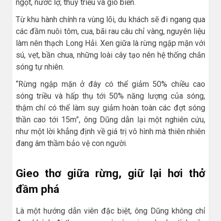
ngọt, nước lợ, thủy triều và gió biển.
Từ khu hành chính ra vùng lõi, du khách sẽ đi ngang qua
các đầm nuôi tôm, cua, bãi rau câu chỉ vàng, nguyên liệu
làm nên thạch Long Hải. Xen giữa là rừng ngập mặn với
sú, vẹt, bần chua, những loài cây tạo nên hệ thống chắn
sóng tự nhiên.
“Rừng ngập mặn ở đây có thể giảm 50% chiều cao
sóng triều và hấp thụ tới 50% năng lượng của sóng,
thậm chí có thể làm suy giảm hoàn toàn các đợt sóng
thần cao tới 15m”, ông Dũng dẫn lại một nghiên cứu,
như một lời khẳng định về giá trị vô hình mà thiên nhiên
đang âm thầm bảo vệ con người.
Gieo thơ giữa rừng, giữ lại hơi thở
đầm phá
Là một hướng dẫn viên đặc biệt, ông Dũng không chỉ