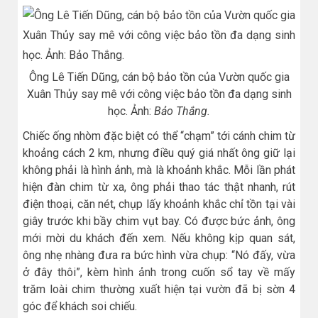
Ông Lê Tiến Dũng, cán bộ bảo tồn của Vườn quốc gia
Xuân Thủy say mê với công việc bảo tồn đa dạng sinh
học. Ảnh:
Bảo Thắng.
Chiếc ống nhòm đặc biệt có thể “chạm” tới cánh chim từ
khoảng cách 2 km, nhưng điều quý giá nhất ông giữ lại
không phải là hình ảnh, mà là khoảnh khắc. Mỗi lần phát
hiện đàn chim từ xa, ông phải thao tác thật nhanh, rút
điện thoại, căn nét, chụp lấy khoảnh khắc chỉ tồn tại vài
giây trước khi bầy chim vụt bay. Có được bức ảnh, ông
mới mời du khách đến xem. Nếu không kịp quan sát,
ông nhẹ nhàng đưa ra bức hình vừa chụp: “Nó đấy, vừa
ở đây thôi”, kèm hình ảnh trong cuốn sổ tay về mấy
trăm loài chim thường xuất hiện tại vườn đã bị sờn 4
góc để khách soi chiếu.