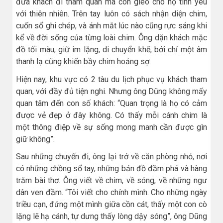
đưa khách đi tham quan mà còn gieo cho họ tình yêu
với thiên nhiên. Trên tay luôn có sách nhận diện chim,
cuốn sổ ghi chép, và ánh mắt lúc nào cũng rực sáng khi
kể về đời sống của từng loài chim. Ông dặn khách mặc
đồ tối màu, giữ im lặng, di chuyển khẽ, bởi chỉ một âm
thanh lạ cũng khiến bầy chim hoảng sợ.
Hiện nay, khu vực có 2 tàu du lịch phục vụ khách tham
quan, với đầy đủ tiện nghi. Nhưng ông Dũng không mấy
quan tâm đến con số khách: “Quan trọng là họ có cảm
được vẻ đẹp ở đây không. Có thấy mỗi cánh chim là
một thông điệp về sự sống mong manh cần được gìn
giữ không”.
Sau những chuyến đi, ông lại trở về căn phòng nhỏ, nơi
có những chồng sổ tay, những bản đồ đầm phá và hàng
trăm bài thơ. Ông viết về chim, về sóng, về những ngư
dân ven đầm. “Tôi viết cho chính mình. Cho những ngày
triều cạn, đứng một mình giữa cồn cát, thấy một con cò
lặng lẽ hạ cánh, tự dưng thấy lòng dậy sóng”, ông Dũng