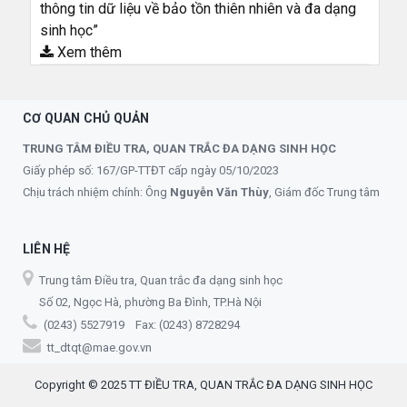
thông tin dữ liệu về bảo tồn thiên nhiên và đa dạng
sinh học”
Xem thêm
CƠ QUAN CHỦ QUẢN
TRUNG TÂM ĐIỀU TRA, QUAN TRẮC ĐA DẠNG SINH HỌC
Giấy phép số: 167/GP-TTĐT cấp ngày 05/10/2023
Chịu trách nhiệm chính: Ông
Nguyễn Văn Thùy
, Giám đốc Trung tâm
LIÊN HỆ
Trung tâm Điều tra, Quan trắc đa dạng sinh học
Số 02, Ngọc Hà, phường Ba Đình, TP.Hà Nội
(0243) 5527919 Fax: (0243) 8728294
tt_dtqt@mae.gov.vn
Copyright © 2025 TT ĐIỀU TRA, QUAN TRẮC ĐA DẠNG SINH HỌC