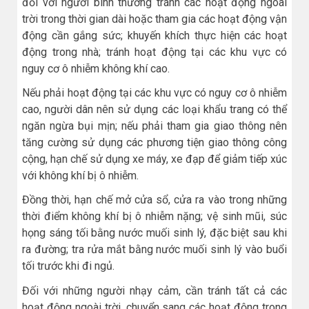
đối với người bình thường tránh các hoạt động ngoài
trời trong thời gian dài hoặc tham gia các hoạt động vận
động cần gắng sức; khuyến khích thực hiện các hoạt
động trong nhà; tránh hoạt động tại các khu vực có
nguy cơ ô nhiễm không khí cao.
Nếu phải hoạt động tại các khu vực có nguy cơ ô nhiễm
cao, người dân nên sử dụng các loại khẩu trang có thể
ngăn ngừa bụi mịn; nếu phải tham gia giao thông nên
tăng cường sử dụng các phương tiện giao thông công
cộng, hạn chế sử dụng xe máy, xe đạp để giảm tiếp xúc
với không khí bị ô nhiễm.
Đồng thời, hạn chế mở cửa sổ, cửa ra vào trong những
thời điểm không khí bị ô nhiễm nặng; vệ sinh mũi, súc
họng sáng tối bằng nước muối sinh lý, đặc biệt sau khi
ra đường; tra rửa mắt bằng nước muối sinh lý vào buổi
tối trước khi đi ngủ.
Đối với những người nhạy cảm, cần tránh tất cả các
hoạt động ngoài trời, chuyển sang các hoạt động trong