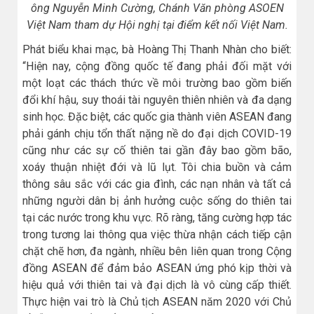
ông Nguyễn Minh Cường, Chánh Văn phòng ASOEN
Việt Nam tham dự Hội nghị tại điểm kết nối Việt Nam.
Phát biểu khai mạc, bà Hoàng Thị Thanh Nhàn cho biết:
“Hiện nay, cộng đồng quốc tế đang phải đối mặt với
một loạt các thách thức về môi trường bao gồm biến
đổi khí hậu, suy thoái tài nguyên thiên nhiên và đa dạng
sinh học. Đặc biệt, các quốc gia thành viên ASEAN đang
phải gánh chịu tổn thất nặng nề do đại dịch COVID-19
cũng như các sự cố thiên tai gần đây bao gồm bão,
xoáy thuận nhiệt đới và lũ lụt. Tôi chia buồn và cảm
thông sâu sắc với các gia đình, các nạn nhân và tất cả
những người dân bị ảnh hưởng cuộc sống do thiên tai
tại các nước trong khu vực. Rõ ràng, tăng cường hợp tác
trong tương lai thông qua việc thừa nhận cách tiếp cận
chặt chẽ hơn, đa ngành, nhiều bên liên quan trong Cộng
đồng ASEAN để đảm bảo ASEAN ứng phó kịp thời và
hiệu quả với thiên tai và đại dịch là vô cùng cấp thiết.
Thực hiện vai trò là Chủ tịch ASEAN năm 2020 với Chủ