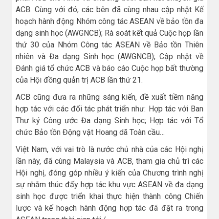
ACB. Cùng với đó, các bên đã cùng nhau cập nhật Kế
hoạch hành động Nhóm công tác ASEAN về bảo tồn đa
dạng sinh học (AWGNCB); Rà soát kết quả Cuộc họp lần
thứ 30 của Nhóm Công tác ASEAN về Bảo tồn Thiên
nhiên và Đa dạng Sinh học (AWGNCB); Cập nhật về
Đánh giá tổ chức ACB và báo cáo Cuộc họp bất thường
của Hội đồng quản trị ACB lần thứ 21.
ACB cũng đưa ra những sáng kiến, đề xuất tiềm năng
hợp tác với các đối tác phát triển như: Hợp tác với Ban
Thư ký Công ước Đa dạng Sinh học; Hợp tác với Tổ
chức Bảo tồn Động vật Hoang dã Toàn cầu…
Việt Nam, với vai trò là nước chủ nhà của các Hội nghị
lần này, đã cùng Malaysia và ACB, tham gia chủ trì các
Hội nghị, đóng góp nhiều ý kiến của Chương trình nghị
sự nhằm thúc đấy hợp tác khu vực ASEAN về đa dạng
sinh học được triển khai thực hiện thành công Chiến
lược và kế hoạch hành động hợp tác đã đặt ra trong