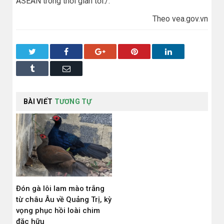
ASEAN trong thời gian tới./.
Theo vea.gov.vn
Twitter
Facebook
Google+
Pinterest
LinkedIn
Tumblr
Email
BÀI VIẾT
TƯƠNG TỰ
Đón gà lôi lam mào trắng
từ châu Âu về Quảng Trị, kỳ
vọng phục hồi loài chim
đặc hữu