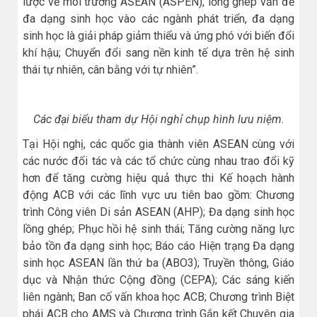
lược về môi trường ASEAN (ASPEN), lồng ghép vấn đề
đa dạng sinh học vào các ngành phát triển, đa dạng
sinh học là giải pháp giảm thiểu và ứng phó với biến đổi
khí hậu; Chuyển đổi sang nền kinh tế dựa trên hệ sinh
thái tự nhiên, cân bằng với tự nhiên”.
Các đại biểu tham dự Hội nghỉ chụp hình lưu niệm.
Tại Hội nghị, các quốc gia thành viên ASEAN cùng với
các nước đối tác và các tổ chức cùng nhau trao đổi kỹ
hơn để tăng cường hiệu quả thực thi Kế hoạch hành
động ACB với các lĩnh vực ưu tiên bao gồm: Chương
trình Công viên Di sản ASEAN (AHP); Đa dạng sinh học
lồng ghép; Phục hồi hệ sinh thái; Tăng cường năng lực
bảo tồn đa dạng sinh học; Báo cáo Hiện trạng Đa dạng
sinh học ASEAN lần thứ ba (ABO3); Truyền thông, Giáo
dục và Nhận thức Cộng đồng (CEPA); Các sáng kiến
liên ngành; Ban cố vấn khoa học ACB; Chương trình Biệt
phái ACB cho AMS và Chương trình Gắn kết Chuyên gia