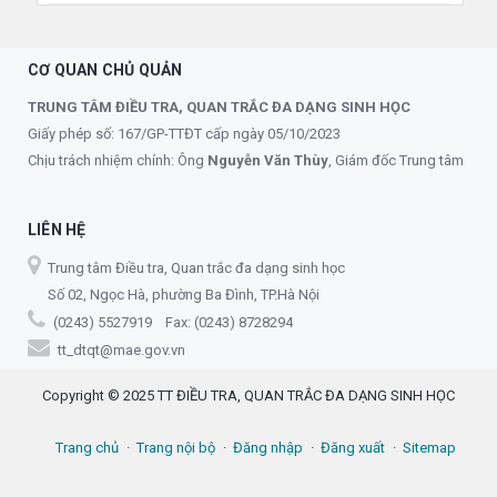
CƠ QUAN CHỦ QUẢN
TRUNG TÂM ĐIỀU TRA, QUAN TRẮC ĐA DẠNG SINH HỌC
Giấy phép số: 167/GP-TTĐT cấp ngày 05/10/2023
Chịu trách nhiệm chính: Ông
Nguyễn Văn Thùy
, Giám đốc Trung tâm
LIÊN HỆ
Trung tâm Điều tra, Quan trắc đa dạng sinh học
Số 02, Ngọc Hà, phường Ba Đình, TP.Hà Nội
(0243) 5527919 Fax: (0243) 8728294
tt_dtqt@mae.gov.vn
Copyright © 2025 TT ĐIỀU TRA, QUAN TRẮC ĐA DẠNG SINH HỌC
Trang chủ
Trang nội bộ
Đăng nhập
Đăng xuất
Sitemap