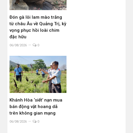
Đón gà lôi lam mào trắng
từ châu Âu về Quảng Trị, kỳ
vọng phục hồi loài chim
đặc hữu
06/08/2026
0
Khánh Hòa ‘siết’ nạn mua
bán động vật hoang dã
trên không gian mạng
06/08/2026
0