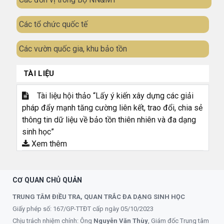
Các tổ chức quốc tế
Các vườn quốc gia, khu bảo tồn
TÀI LIỆU
Tài liệu hội thảo “Lấy ý kiến xây dựng các giải
pháp đẩy mạnh tăng cường liên kết, trao đổi, chia sẻ
thông tin dữ liệu về bảo tồn thiên nhiên và đa dạng
sinh học”
Xem thêm
CƠ QUAN CHỦ QUẢN
TRUNG TÂM ĐIỀU TRA, QUAN TRẮC ĐA DẠNG SINH HỌC
Giấy phép số: 167/GP-TTĐT cấp ngày 05/10/2023
Chịu trách nhiệm chính: Ông
Nguyễn Văn Thùy
, Giám đốc Trung tâm