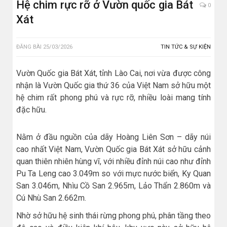
Hệ chim rực rỡ ở Vườn quốc gia Bát
0
Xát
ĐĂNG BÀI
25/03/2026
TIN TỨC & SỰ KIỆN
Vườn Quốc gia Bát Xát, tỉnh Lào Cai, nơi vừa được công
nhận là Vườn Quốc gia thứ 36 của Việt Nam sở hữu một
hệ chim rất phong phú và rực rỡ, nhiều loài mang tính
đặc hữu.
Nằm ở đầu nguồn của dãy Hoàng Liên Sơn – dãy núi
cao nhất Việt Nam, Vườn Quốc gia Bát Xát sở hữu cảnh
quan thiên nhiên hùng vĩ, với nhiều đỉnh núi cao như đỉnh
Pu Ta Leng cao 3.049m so với mực nước biển, Ky Quan
San 3.046m, Nhìu Cồ San 2.965m, Lảo Thẩn 2.860m và
Cú Nhù San 2.662m.
Nhờ sở hữu hệ sinh thái rừng phong phú, phân tầng theo