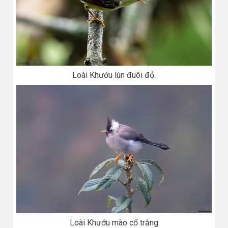
Loài Khướu lùn đuôi đỏ.
Loài Khướu mào cổ trắng