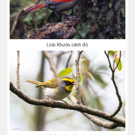
Loài Khướu cánh đỏ.