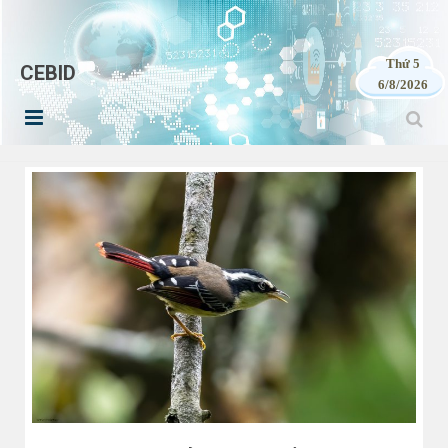
Thứ 5
CEBID
6/8/2026