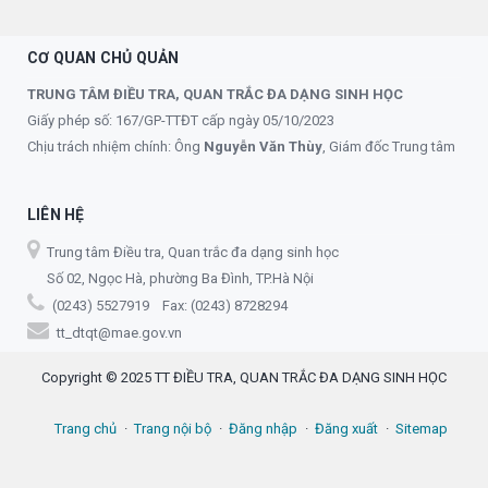
CƠ QUAN CHỦ QUẢN
TRUNG TÂM ĐIỀU TRA, QUAN TRẮC ĐA DẠNG SINH HỌC
Giấy phép số: 167/GP-TTĐT cấp ngày 05/10/2023
Chịu trách nhiệm chính: Ông
Nguyễn Văn Thùy
, Giám đốc Trung tâm
LIÊN HỆ
Trung tâm Điều tra, Quan trắc đa dạng sinh học
Số 02, Ngọc Hà, phường Ba Đình, TP.Hà Nội
(0243) 5527919 Fax: (0243) 8728294
tt_dtqt@mae.gov.vn
Copyright © 2025 TT ĐIỀU TRA, QUAN TRẮC ĐA DẠNG SINH HỌC
Trang chủ
Trang nội bộ
Đăng nhập
Đăng xuất
Sitemap