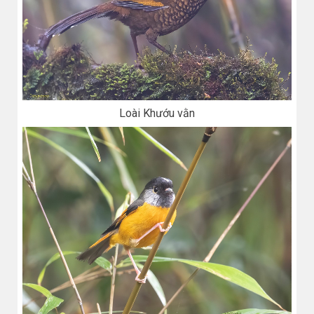
Loài Khướu vằn