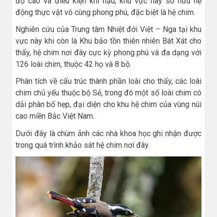
độ cao và điều kiện khí hậu, khu vực này sở hữu hệ
động thực vật vô cùng phong phú, đặc biệt là hệ chim.
Nghiên cứu của Trung tâm Nhiệt đới Việt – Nga tại khu
vực này khi còn là Khu bảo tồn thiên nhiên Bát Xát cho
thấy, hệ chim nơi đây cực kỳ phong phú và đa dạng với
126 loài chim, thuộc 42 họ và 8 bộ.
Phân tích về cấu trúc thành phần loài cho thấy, các loài
chim chủ yếu thuộc bộ Sẻ, trong đó một số loài chim có
dải phân bố hẹp, đại diện cho khu hệ chim của vùng núi
cao miền Bắc Việt Nam.
Dưới đây là chùm ảnh các nhà khoa học ghi nhận được
trong quá trình khảo sát hệ chim nơi đây.