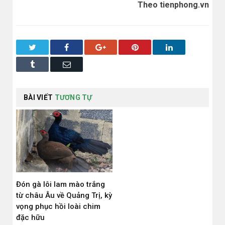
Theo tienphong.vn
Twitter
Facebook
Google+
Pinterest
LinkedIn
Tumblr
Email
BÀI VIẾT
TƯƠNG TỰ
Đón gà lôi lam mào trắng
từ châu Âu về Quảng Trị, kỳ
vọng phục hồi loài chim
đặc hữu