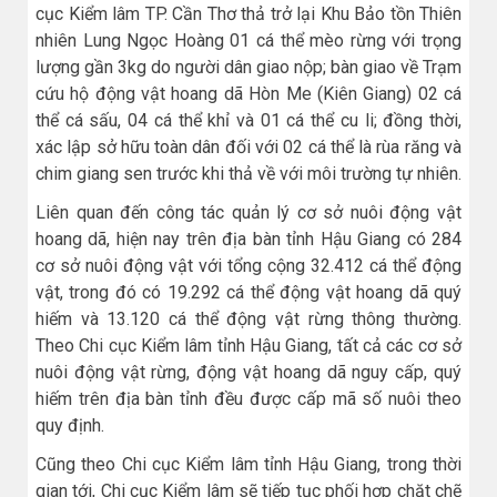
cục Kiểm lâm TP. Cần Thơ thả trở lại Khu Bảo tồn Thiên
nhiên Lung Ngọc Hoàng 01 cá thể mèo rừng với trọng
lượng gần 3kg do người dân giao nộp; bàn giao về Trạm
cứu hộ động vật hoang dã Hòn Me (Kiên Giang) 02 cá
thể cá sấu, 04 cá thể khỉ và 01 cá thể cu li; đồng thời,
xác lập sở hữu toàn dân đối với 02 cá thể là rùa răng và
chim giang sen trước khi thả về với môi trường tự nhiên.
Liên quan đến công tác quản lý cơ sở nuôi động vật
hoang dã, hiện nay trên địa bàn tỉnh Hậu Giang có 284
cơ sở nuôi động vật với tổng cộng 32.412 cá thể động
vật, trong đó có 19.292 cá thể động vật hoang dã quý
hiếm và 13.120 cá thể động vật rừng thông thường.
Theo Chi cục Kiểm lâm tỉnh Hậu Giang, tất cả các cơ sở
nuôi động vật rừng, động vật hoang dã nguy cấp, quý
hiếm trên địa bàn tỉnh đều được cấp mã số nuôi theo
quy định.
Cũng theo Chi cục Kiểm lâm tỉnh Hậu Giang, trong thời
gian tới, Chi cục Kiểm lâm sẽ tiếp tục phối hợp chặt chẽ