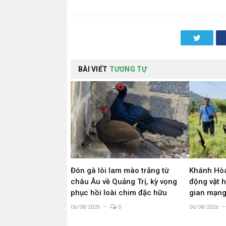
Twitter
BÀI VIẾT
TƯƠNG TỰ
Đón gà lôi lam mào trắng từ
Khánh Hòa
châu Âu về Quảng Trị, kỳ vọng
động vật 
phục hồi loài chim đặc hữu
gian mạn
06/08/2026
0
06/08/2026