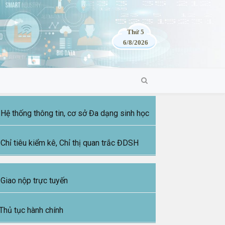
Thứ 5
6/8/2026
Hệ thống thông tin, cơ sở Đa dạng sinh học
Chỉ tiêu kiểm kê, Chỉ thị quan trắc ĐDSH
Giao nộp trực tuyến
Thủ tục hành chính