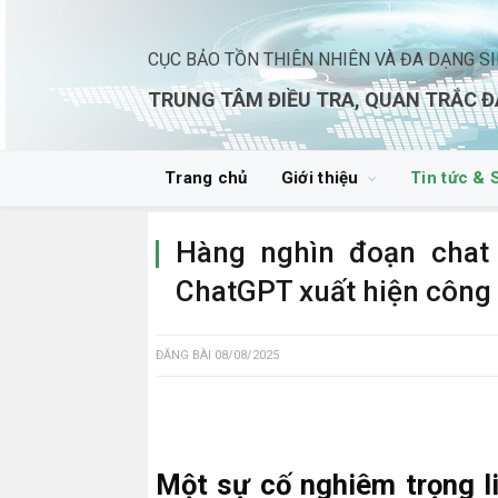
CỤC BẢO TỒN THIÊN NHIÊN VÀ ĐA DẠNG S
TRUNG TÂM ĐIỀU TRA, QUAN TRẮC Đ
Trang chủ
Giới thiệu
Tin tức & 
Hàng nghìn đoạn chat 
ChatGPT xuất hiện công 
ĐĂNG BÀI
08/08/2025
Một sự cố nghiêm trọng l