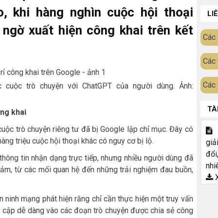
 khi hàng nghìn cuộc hội thoại
LI
 ngờ xuất hiện công khai trên kết
Các 
Các 
Các 
 cuộc trò chuyện với ChatGPT của người dùng. Ảnh:
TÀ
ông khai
uộc trò chuyện riêng tư đã bị Google lập chỉ mục. Đây có
T
hàng triệu cuộc hội thoại khác có nguy cơ bị lộ.
giả
đổi
hông tin nhận dạng trực tiếp, nhưng nhiều người dùng đã
nhi
 cảm, từ các mối quan hệ đến những trải nghiệm đau buồn,
X
 ninh mạng phát hiện rằng chỉ cần thực hiện một truy vấn
uy cập dễ dàng vào các đoạn trò chuyện được chia sẻ công