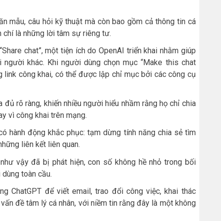
ăn mẫu, câu hỏi kỹ thuật mà còn bao gồm cả thông tin cá
chí là những lời tâm sự riêng tư.
Share chat”, một tiện ích do OpenAI triển khai nhằm giúp
i người khác. Khi người dùng chọn mục “Make this chat
 link công khai, có thể được lập chỉ mục bởi các công cụ
a đủ rõ ràng, khiến nhiều người hiểu nhầm rằng họ chỉ chia
ay vì công khai trên mạng.
có hành động khắc phục: tạm dừng tính năng chia sẻ tìm
hững liên kết liên quan.
hư vậy đã bị phát hiện, con số không hề nhỏ trong bối
 dùng toàn cầu.
ng ChatGPT để viết email, trao đổi công việc, khai thác
g vấn đề tâm lý cá nhân, với niềm tin rằng đây là một không