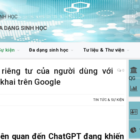
INH HỌC
A DẠNG SINH HỌC
Sự kiện
Đa dạng sinh học
Tư liệu & Thư viện
riêng tư của người dùng với
0
QG
khai trên Google
TIN TỨC & SỰ KIỆN
iên quan đến ChatGPT đang khiến