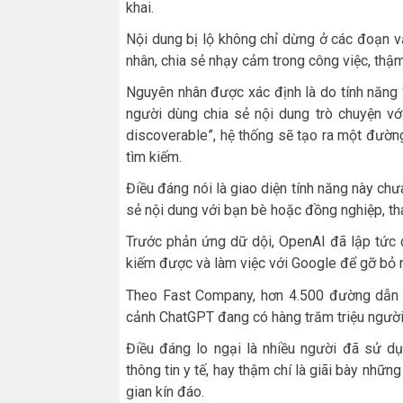
khai.
Nội dung bị lộ không chỉ dừng ở các đoạn v
nhân, chia sẻ nhạy cảm trong công việc, thậm 
Nguyên nhân được xác định là do tính năng “
người dùng chia sẻ nội dung trò chuyện vớ
discoverable”, hệ thống sẽ tạo ra một đường
tìm kiếm.
Điều đáng nói là giao diện tính năng này chư
sẻ nội dung với bạn bè hoặc đồng nghiệp, th
Trước phản ứng dữ dội, OpenAI đã lập tức 
kiếm được và làm việc với Google để gỡ bỏ n
Theo Fast Company, hơn 4.500 đường dẫn n
cảnh ChatGPT đang có hàng trăm triệu người
Điều đáng lo ngại là nhiều người đã sử dụ
thông tin y tế, hay thậm chí là giãi bày nhữn
gian kín đáo.