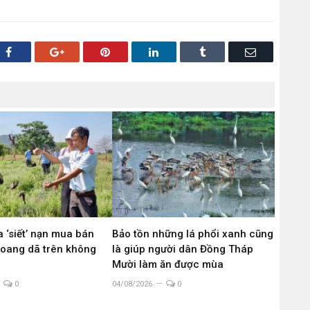
Facebook
Google+
Pinterest
LinkedIn
Tumblr
Email
 ‘siết’ nạn mua bán
Bảo tồn những lá phổi xanh cũng
hoang dã trên không
là giúp người dân Đồng Tháp
g
Mười làm ăn được mùa
0
04/08/2026
0