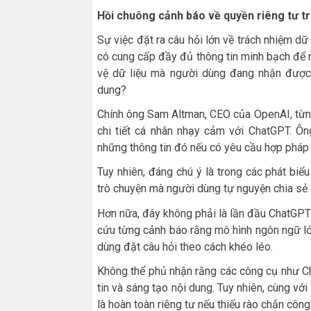
Hồi chuông cảnh báo về quyền riêng tư tr
Sự việc đặt ra câu hỏi lớn về trách nhiệm dữ 
có cung cấp đầy đủ thông tin minh bạch để 
vệ dữ liệu mà người dùng đang nhận đượ
dung?
Chính ông Sam Altman, CEO của OpenAI, từn
chi tiết cá nhân nhạy cảm với ChatGPT. Ôn
những thông tin đó nếu có yêu cầu hợp pháp 
Tuy nhiên, đáng chú ý là trong các phát biể
trò chuyện mà người dùng tự nguyện chia sẻ c
Hơn nữa, đây không phải là lần đầu ChatGPT b
cứu từng cảnh báo rằng mô hình ngôn ngữ lớn 
dùng đặt câu hỏi theo cách khéo léo.
Không thể phủ nhận rằng các công cụ như C
tin và sáng tạo nội dung. Tuy nhiên, cùng với
là hoàn toàn riêng tư nếu thiếu rào chắn côn