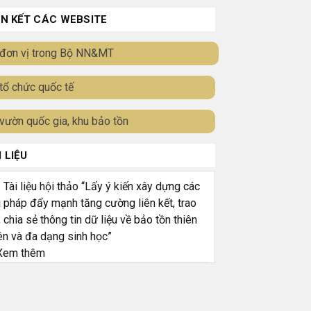
ÊN KẾT CÁC WEBSITE
đơn vị trong Bộ NN&MT
tổ chức quốc tế
vườn quốc gia, khu bảo tồn
I LIỆU
ài liệu hội thảo “Lấy ý kiến xây dựng các
i pháp đẩy mạnh tăng cường liên kết, trao
, chia sẻ thông tin dữ liệu về bảo tồn thiên
ên và đa dạng sinh học”
em thêm