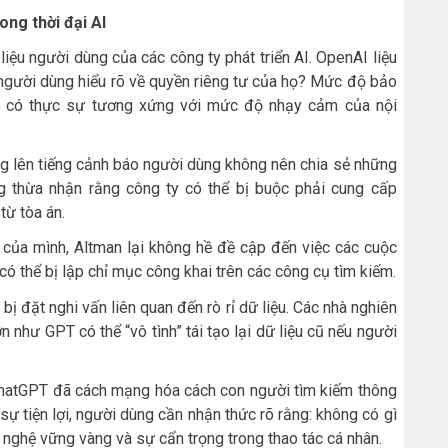
ong thời đại AI
liệu người dùng của các công ty phát triển AI. OpenAI liệu
người dùng hiểu rõ về quyền riêng tư của họ? Mức độ bảo
c có thực sự tương xứng với mức độ nhạy cảm của nội
g lên tiếng cảnh báo người dùng không nên chia sẻ những
g thừa nhận rằng công ty có thể bị buộc phải cung cấp
từ tòa án.
u của mình, Altman lại không hề đề cập đến việc các cuộc
ó thể bị lập chỉ mục công khai trên các công cụ tìm kiếm.
ị đặt nghi vấn liên quan đến rò rỉ dữ liệu. Các nhà nghiên
như GPT có thể “vô tình” tái tạo lại dữ liệu cũ nếu người
hatGPT đã cách mạng hóa cách con người tìm kiếm thông
 sự tiện lợi, người dùng cần nhận thức rõ rằng: không có gì
g nghệ vững vàng và sự cẩn trọng trong thao tác cá nhân.