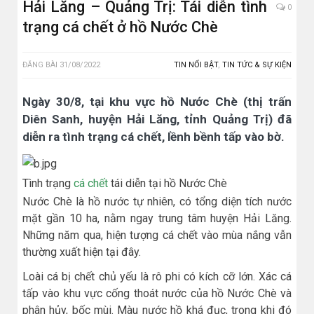
Hải Lăng – Quảng Trị: Tái diễn tình
0
trạng cá chết ở hồ Nước Chè
ĐĂNG BÀI
31/08/2022
TIN NỔI BẬT
,
TIN TỨC & SỰ KIỆN
Ngày 30/8, tại khu vực hồ Nước Chè (thị trấn
Diên Sanh, huyện Hải Lăng, tỉnh Quảng Trị) đã
diễn ra tình trạng cá chết, lềnh bềnh tấp vào bờ.
Tình trạng
cá chết
tái diễn tại hồ Nước Chè
Nước Chè là hồ nước tự nhiên, có tổng diện tích nước
mặt gần 10 ha, nằm ngay trung tâm huyện Hải Lăng.
Những năm qua, hiện tượng cá chết vào mùa nắng vẫn
thường xuất hiện tại đây.
Loài cá bị chết chủ yếu là rô phi có kích cỡ lớn. Xác cá
tấp vào khu vực cống thoát nước của hồ Nước Chè và
phân hủy, bốc mùi. Màu nước hồ khá đục, trong khi đó