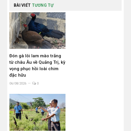
BÀI VIẾT
TƯƠNG TỰ
Đón gà lôi lam mào trắng
từ châu Âu về Quảng Trị, kỳ
vọng phục hồi loài chim
đặc hữu
06/08/2026
0