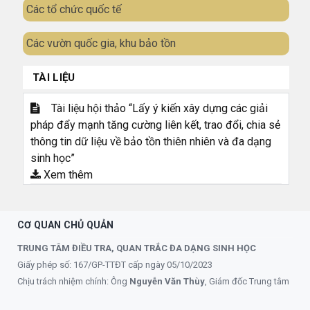
Các tổ chức quốc tế
Các vườn quốc gia, khu bảo tồn
TÀI LIỆU
Tài liệu hội thảo “Lấy ý kiến xây dựng các giải
pháp đẩy mạnh tăng cường liên kết, trao đổi, chia sẻ
thông tin dữ liệu về bảo tồn thiên nhiên và đa dạng
sinh học”
Xem thêm
CƠ QUAN CHỦ QUẢN
TRUNG TÂM ĐIỀU TRA, QUAN TRẮC ĐA DẠNG SINH HỌC
Giấy phép số: 167/GP-TTĐT cấp ngày 05/10/2023
Chịu trách nhiệm chính: Ông
Nguyễn Văn Thùy
, Giám đốc Trung tâm