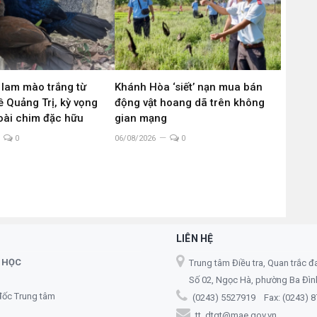
 lam mào trắng từ
Khánh Hòa ‘siết’ nạn mua bán
 Quảng Trị, kỳ vọng
động vật hoang dã trên không
loài chim đặc hữu
gian mạng
0
06/08/2026
0
LIÊN HỆ
 HỌC
Trung tâm Điều tra, Quan trắc đ
Số 02, Ngọc Hà, phường Ba Đình,
đốc Trung tâm
(0243) 5527919 Fax: (0243) 
tt_dtqt@mae.gov.vn