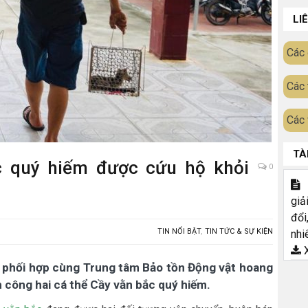
LI
Các 
Các 
Các 
TÀ
c quý hiếm được cứu hộ khỏi
0
T
giả
đổi
TIN NỔI BẬT
,
TIN TỨC & SỰ KIỆN
nhi
X
phối hợp cùng Trung tâm Bảo tồn Động vật hoang
 công hai cá thể Cầy vằn bắc quý hiếm.