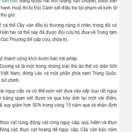
 vằn bắc
đang được hai đối tượng vận chuyển, buôn bán
hanh Hoá) thì bị Đội Cảnh sát điều tra tội phạm về kinh tế
thu giữ.
2 cá thể Cầy vằn đều bị thương nặng ở chân, trong đó có
 Hiện hai cá thể này đã được đội cứu hộ đưa về Trung tâm
 Cúc Phương để cấp cứu, chữa trị.
ộ thành công khỏi buôn bán trái phép.
ương và là một trong những loài thú ăn thịt có diện tích
à Việt Nam, đông Lào và một phần phía nam Trung Quốc.
 bố chính.
i nguy cấp và có thể xem xét đưa vào xếp loại rất nguy
ận bằng quan sát được và qua bẫy ảnh tại một vài điểm,
đã suy giảm hơn 50% trong vòng 15 năm qua và nhận định
hực vật rừng, động vật rừng nguy cấp, quý, hiếm và thực
 động vật, thực vật hoang dã nguy cấp, Cầy vằn bắc nằm