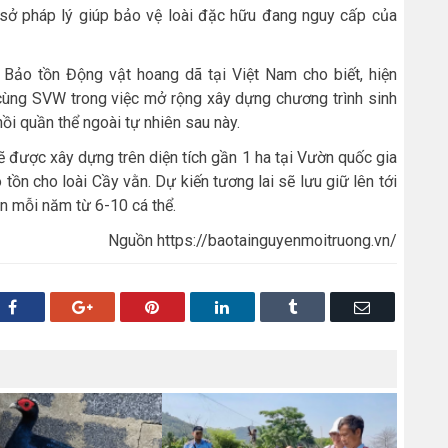
sở pháp lý giúp bảo vệ loài đặc hữu đang nguy cấp của
Bảo tồn Động vật hoang dã tại Việt Nam cho biết, hiện
ùng SVW trong việc mở rộng xây dựng chương trình sinh
hồi quần thể ngoài tự nhiên sau này.
 được xây dựng trên diện tích gần 1 ha tại Vườn quốc gia
ồn cho loài Cầy vằn. Dự kiến tương lai sẽ lưu giữ lên tới
ên mỗi năm từ 6-10 cá thể.
Nguồn https://baotainguyenmoitruong.vn/
Facebook
Google+
Pinterest
LinkedIn
Tumblr
Email