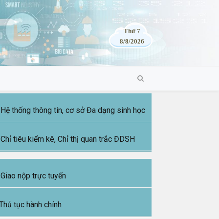
Thứ 7
8/8/2026
Hệ thống thông tin, cơ sở Đa dạng sinh học
Chỉ tiêu kiểm kê, Chỉ thị quan trắc ĐDSH
Giao nộp trực tuyến
Thủ tục hành chính