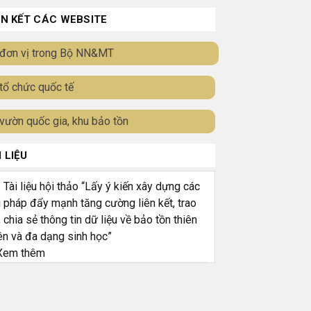
ÊN KẾT CÁC WEBSITE
đơn vị trong Bộ NN&MT
tổ chức quốc tế
vườn quốc gia, khu bảo tồn
I LIỆU
ài liệu hội thảo “Lấy ý kiến xây dựng các
i pháp đẩy mạnh tăng cường liên kết, trao
, chia sẻ thông tin dữ liệu về bảo tồn thiên
ên và đa dạng sinh học”
em thêm