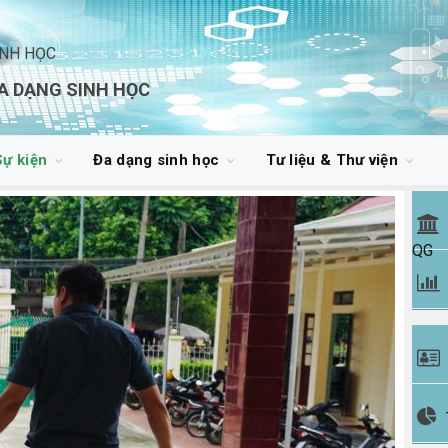
INH HỌC
A DẠNG SINH HỌC
Sự kiện
Đa dạng sinh học
Tư liệu & Thư viện
QG