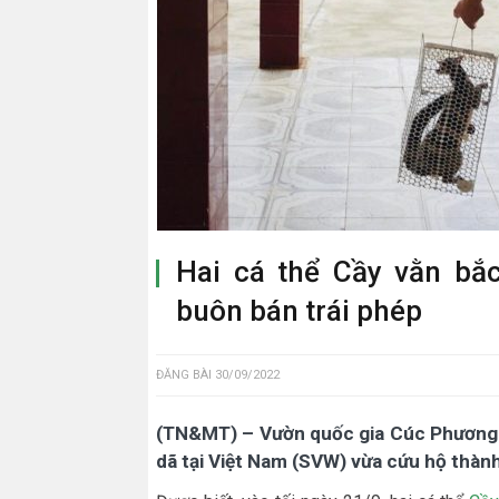
Hai cá thể Cầy vằn bắ
buôn bán trái phép
ĐĂNG BÀI
30/09/2022
(TN&MT) – Vườn quốc gia Cúc Phương 
dã tại Việt Nam (SVW) vừa cứu hộ thành