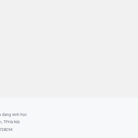
a dạng sinh học
 TP.Hà Nội
8728294