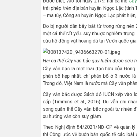
Được biết, vào tối ngày 21/9, hai cá thể
Cầy
trái phép trên địa bàn huyện Ngọc Lặc (tỉnh T
– ma túy, Công an huyện Ngọc Lặc phát hiện, 
Do bị người dân bẫy bắt từ trong rừng nên 
một cá thể rất yếu, suy nhược nghiêm trọng.
cứu hộ động vật hoang dã tại Vườn quốc gia
Hai cá thể Cầy vằn bắc quý hiếm được cứu h
Cầy vằn bắc là một loài đặc hữu của Đông D
phân bố hẹp nhất, chỉ phân bố ở 3 nước l
Trong đó, Việt Nam là nước mà Cầy vằn phân
Cầy vằn bắc được Sách đỏ IUCN xếp vào loà
cấp (Timmins et al., 2016). Dù vẫn ghi nh
song quần thể Cầy vằn bắc ngoài tự nhiên 
xu hướng vẫn còn suy giảm.
Theo Nghị định 84/2021/NĐ-CP về quản lý t
thi Công ước về buôn bán quốc tế các loài