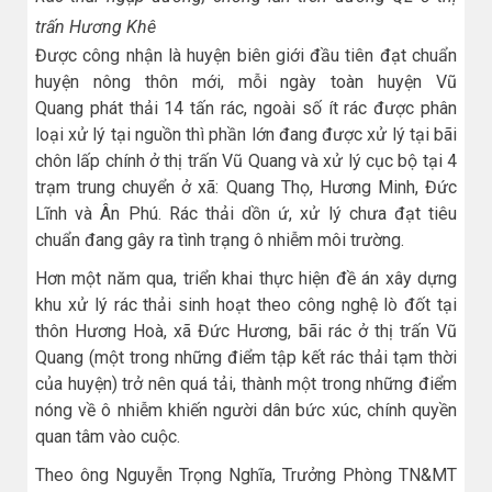
trấn Hương Khê
Được công nhận là huyện biên giới đầu tiên đạt chuẩn
huyện nông thôn mới, mỗi ngày toàn huyện Vũ
Quang phát thải 14 tấn rác, ngoài số ít rác được phân
loại xử lý tại nguồn thì phần lớn đang được xử lý tại bãi
chôn lấp chính ở thị trấn Vũ Quang và xử lý cục bộ tại 4
trạm trung chuyển ở xã: Quang Thọ, Hương Minh, Đức
Lĩnh và Ân Phú. Rác thải dồn ứ, xử lý chưa đạt tiêu
chuẩn đang gây ra tình trạng ô nhiễm môi trường.
Hơn một năm qua, triển khai thực hiện đề án xây dựng
khu xử lý rác thải sinh hoạt theo công nghệ lò đốt tại
thôn Hương Hoà, xã Đức Hương, bãi rác ở thị trấn Vũ
Quang (một trong những điểm tập kết rác thải tạm thời
của huyện) trở nên quá tải, thành một trong những điểm
nóng về ô nhiễm khiến người dân bức xúc, chính quyền
quan tâm vào cuộc.
Theo ông Nguyễn Trọng Nghĩa, Trưởng Phòng TN&MT