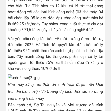
Ông Phan Lam Sơn, Phó Giám đốc Sở TN&MT Hà Tĩnh
cho biết: “Hà Tĩnh hiện có 12 khu xử lý rác thải đang
hoạt động với các loại hình công nghệ (03 nhà máy, 04
bãi chôn lấp, 05 lò đốt độc lập), tổng công suất thiết kế
là 669,25 tấn/ngày. Tuy nhiên, công suất thực tế chỉ đạt
khoảng 371,6 tấn/ngày; chủ yếu là công nghệ đốt”.
Với yêu cầu công tác bảo vệ môi trường được đặt ra,
đến năm 2025, Hà Tĩnh đặt quyết tâm đảm bảo xử lý
tối thiểu 95% chất thải rắn sinh hoạt phát sinh trên địa
bàn; đẩy mạnh công tác thu gom, phân loại, xử lý tại
nguồn giảm tối thiểu 35% rác thải cần đưa đi xử lý ở
khu vực nông thôn, 10% ở đô thị.
Nhà máy xử lý rác thải rắn sinh hoạt được triển khai
trên địa bàn huyện Vũ Quang dự kiến đưa vào sử dụng
vào tháng 9 năm nay
Bên cạnh đó, Sở Tài nguyên và Môi trường đã trình
UBND tỉnh Hà Tĩnh xem xét phê duyệt Đề án thu gom,