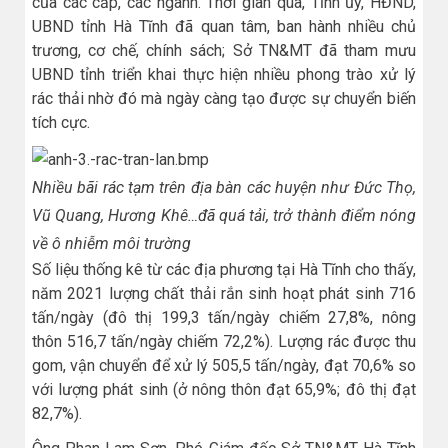
của các cấp, các ngành. Thời gian qua, Tỉnh ủy, HĐND,
UBND tỉnh Hà Tĩnh đã quan tâm, ban hành nhiều chủ
trương, cơ chế, chính sách; Sở TN&MT đã tham mưu
UBND tỉnh triển khai thực hiện nhiều phong trào xử lý
rác thải nhờ đó mà ngày càng tạo được sự chuyển biến
tích cực.
Nhiều bãi rác tạm trên địa bàn các huyện như Đức Thọ,
Vũ Quang, Hương Khê…đã quá tải, trở thành điểm nóng
về ô nhiễm môi trường
Số liệu thống kê từ các địa phương tại Hà Tĩnh cho thấy,
năm 2021 lượng chất thải rắn sinh hoạt phát sinh 716
tấn/ngày (đô thị 199,3 tấn/ngày chiếm 27,8%, nông
thôn 516,7 tấn/ngày chiếm 72,2%). Lượng rác được thu
gom, vận chuyển để xử lý 505,5 tấn/ngày, đạt 70,6% so
với lượng phát sinh (ở nông thôn đạt 65,9%; đô thị đạt
82,7%).