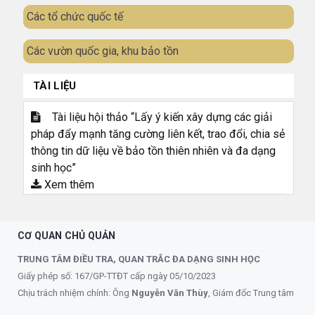
Các tổ chức quốc tế
Các vườn quốc gia, khu bảo tồn
TÀI LIỆU
Tài liệu hội thảo “Lấy ý kiến xây dựng các giải
pháp đẩy mạnh tăng cường liên kết, trao đổi, chia sẻ
thông tin dữ liệu về bảo tồn thiên nhiên và đa dạng
sinh học”
Xem thêm
CƠ QUAN CHỦ QUẢN
TRUNG TÂM ĐIỀU TRA, QUAN TRẮC ĐA DẠNG SINH HỌC
Giấy phép số: 167/GP-TTĐT cấp ngày 05/10/2023
Chịu trách nhiệm chính: Ông
Nguyễn Văn Thùy
, Giám đốc Trung tâm