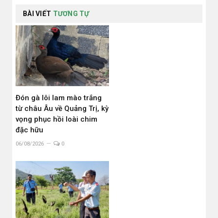
BÀI VIẾT
TƯƠNG TỰ
Đón gà lôi lam mào trắng
từ châu Âu về Quảng Trị, kỳ
vọng phục hồi loài chim
đặc hữu
06/08/2026
0