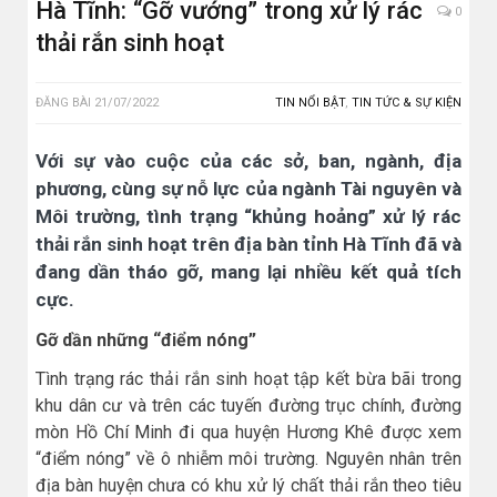
Hà Tĩnh: “Gỡ vướng” trong xử lý rác
0
thải rắn sinh hoạt
ĐĂNG BÀI
21/07/2022
TIN NỔI BẬT
,
TIN TỨC & SỰ KIỆN
Với sự vào cuộc của các sở, ban, ngành, địa
phương, cùng sự nỗ lực của ngành Tài nguyên và
Môi trường, tình trạng “khủng hoảng” xử lý rác
thải rắn sinh hoạt trên địa bàn tỉnh Hà Tĩnh đã và
đang dần tháo gỡ, mang lại nhiều kết quả tích
cực.
Gỡ dần những “điểm nóng”
Tình trạng rác thải rắn sinh hoạt tập kết bừa bãi trong
khu dân cư và trên các tuyến đường trục chính, đường
mòn Hồ Chí Minh đi qua huyện Hương Khê được xem
“điểm nóng” về ô nhiễm môi trường. Nguyên nhân trên
địa bàn huyện chưa có khu xử lý chất thải rắn theo tiêu