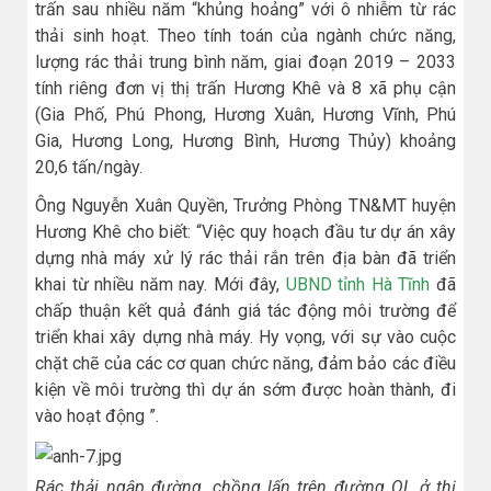
trấn sau nhiều năm “khủng hoảng” với ô nhiễm từ rác
thải sinh hoạt. Theo tính toán của ngành chức năng,
lượng rác thải trung bình năm, giai đoạn 2019 – 2033
tính riêng đơn vị thị trấn Hương Khê và 8 xã phụ cận
(Gia Phố, Phú Phong, Hương Xuân, Hương Vĩnh, Phú
Gia, Hương Long, Hương Bình, Hương Thủy) khoảng
20,6 tấn/ngày.
Ông Nguyễn Xuân Quyền, Trưởng Phòng TN&MT huyện
Hương Khê cho biết: “Việc quy hoạch đầu tư dự án xây
dựng nhà máy xử lý rác thải rắn trên địa bàn đã triển
khai từ nhiều năm nay. Mới đây,
UBND tỉnh Hà Tĩnh
đã
chấp thuận kết quả đánh giá tác động môi trường để
triển khai xây dựng nhà máy. Hy vọng, với sự vào cuộc
chặt chẽ của các cơ quan chức năng, đảm bảo các điều
kiện về môi trường thì dự án sớm được hoàn thành, đi
vào hoạt động ”.
Rác thải ngập đường, chồng lấn trên đường QL ở thị