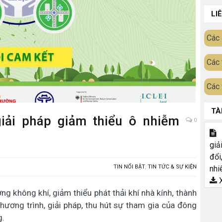
LI
Các 
Các 
Các 
TÀ
iải pháp giảm thiểu ô nhiễm
0
T
giả
đổi
TIN NỔI BẬT
,
TIN TỨC & SỰ KIỆN
nhi
X
g không khí, giảm thiểu phát thải khí nhà kính, thành
chương trình, giải pháp, thu hút sự tham gia của đông
g.