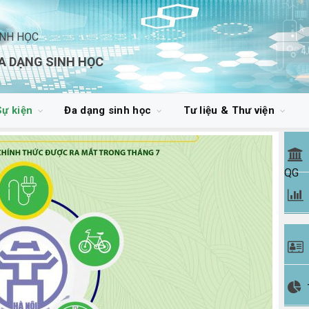
INH HỌC
A DẠNG SINH HỌC
Sự kiện
Đa dạng sinh học
Tư liệu & Thư viện
QG