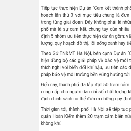
Tiếp tục thực hiện Dự án “Cam kết thành p
hoạch lần thứ 3 với mục tiêu chung là đưa r
trong từng giai đoạn. Đây không phải là nh
phố mà là sự cam kết, chung tay của nhiều
định 5 nhóm ưu tiên thực hiện dự án gồm: vấn
lượng, quy hoạch đô thị, lối sống xanh hay t
Theo Sở TN&MT Hà Nội, bên cạnh Dự án “Ca
hiện đồng bộ các giải pháp về bảo vệ môi tr
thích nghi với biến đổi khí hậu, ưu tiên các 
pháp bảo vệ môi trường bền vững hướng tới 
Đến nay, thành phố đã lắp đặt 50 trạm cảm 
cung cấp cho người dân chỉ số chất lượng kh
định chính sách có thể đưa ra những quy định
Thời gian tới, thành phố Hà Nội sẽ tiếp tục 
quận Hoàn Kiếm thêm 20 trạm cảm biến nữa,
không khí.