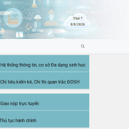
Thứ 7
8/8/2026
Hệ thống thông tin, cơ sở Đa dạng sinh học
Chỉ tiêu kiểm kê, Chỉ thị quan trắc ĐDSH
Giao nộp trực tuyến
Thủ tục hành chính