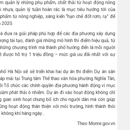
tâm quản lý những phụ phẩm, chất thải từ hoạt động nông
hải nhựa; quản lý tuần hoàn rác là mục tiêu hướng tới của
 phẩm từ nông nghiệp, sáng kiến “hạn chế đốt rơm, rạ” để
m 2020.
và đưa ra giải pháp phù hợp để các địa phương xây dựng
ợng tái tạo, đánh giá những mô hình thí điểm hiệu quả, từ
 những chương trình mà thành phố hướng đến là mỗi người
ẽ được hỗ trợ 1 triệu đồng – mức giá ưu đãi nhất với sự
phố Hà Nội sẽ sẽ triển khai hai dự án thí điểm Dự án sân
i áp mái tại Trung tâm Thể thao văn hóa phường Nghĩa Tân,
bởi Tổ chức các chính quyền địa phương hành động vì mục
giảm phát thải ô nhiễm. Dự án đi vào hoạt động không chỉ
ng gian sinh hoạt chung bổ ích cho người dân mà còn giúp
ng hoạt động thân thiện với môi trường, hình thành thói
số không khí hàng ngày…
Theo Monre.gov.vn