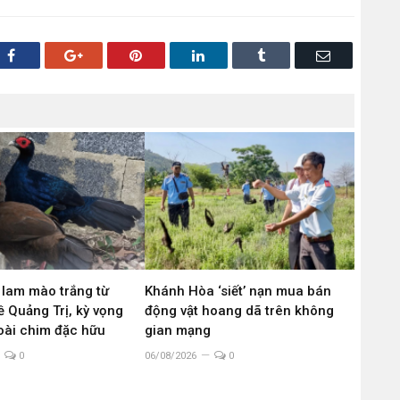
Facebook
Google+
Pinterest
LinkedIn
Tumblr
Email
 lam mào trắng từ
Khánh Hòa ‘siết’ nạn mua bán
 Quảng Trị, kỳ vọng
động vật hoang dã trên không
loài chim đặc hữu
gian mạng
0
06/08/2026
0