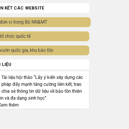
ÊN KẾT CÁC WEBSITE
đơn vị trong Bộ NN&MT
tổ chức quốc tế
vườn quốc gia, khu bảo tồn
I LIỆU
ài liệu hội thảo “Lấy ý kiến xây dựng các
i pháp đẩy mạnh tăng cường liên kết, trao
, chia sẻ thông tin dữ liệu về bảo tồn thiên
ên và đa dạng sinh học”
em thêm