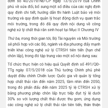
định số 40/2019/NĐ-CP ngày 13/5/2019 của Chính
phủ về sửa đổi, bổ sung một số điều của các nghị định
quy định chi tiết, hướng dẫn thi hành Luật bảo vệ môi
trường và quy định quản lý hoạt động dịch vụ quan trắc
môi trường, trong đó đã quy định nội dung về công
nghệ xử lý chất thải rắn sinh hoạt tại Mục II Chương IV
Thứ ba, r
rong thời gian tới, Bộ Tài nguyên và Môi trường
sẽ phối hợp với các Bộ, ngành và địa phương đẩy mạnh
triển khai công nghệ xử lý CTRSH tiên tiến (hạn chế
chôn lấp), trong đó tập trung vào một số nội dung sau:
Tổ chức thực hiện có hiệu quả Quyết định số 491/QĐ-
TTg ngày 07/5/2018 của Thủ tướng Chính phủ phê
duyệt điều chỉnh Chiến lược Quốc gia về quản lý tổng
hợp chất thải rắn đến năm 2025, tầm nhìn đến 2050,
trong đó phấn đấu đến năm 2025 tỷ lệ CTRSH xử lý
bằng phương pháp chôn lấp trực tiếp đạt tỷ lệ dưới
30% so với lượng chất thải được thu gom; ứng dụng
các công nghệ xử lý chất thải rắn tiên tiến, thân thiện