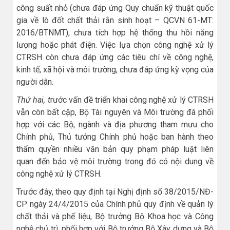
công suất nhỏ (chưa đáp ứng Quy chuẩn kỹ thuật quốc
gia về lò đốt chất thải rắn sinh hoạt – QCVN 61-MT:
2016/BTNMT), chưa tích hợp hệ thống thu hồi năng
lượng hoặc phát điện. Việc lựa chọn công nghệ xử lý
CTRSH còn chưa đáp ứng các tiêu chí về công nghệ,
kinh tế, xã hội và môi trường, chưa đáp ứng kỳ vọng của
người dân.
Thứ hai, t
rước vấn đề triển khai công nghệ xử lý CTRSH
vẫn còn bất cập, Bộ Tài nguyên và Môi trường đã phối
hợp với các Bộ, ngành và địa phương tham mưu cho
Chính phủ, Thủ tướng Chính phủ hoặc ban hành theo
thẩm quyền nhiều văn bản quy phạm pháp luật liên
quan đến bảo vệ môi trường trong đó có nội dung về
công nghệ xử lý CTRSH.
Trước đây, theo quy định tại Nghị định số 38/2015/NĐ-
CP ngày 24/4/2015 của Chính phủ quy định về quản lý
chất thải và phế liệu, Bộ trưởng Bộ Khoa học và Công
nghệ chủ trì, phối hợp với Bộ trưởng Bộ Xây dựng và Bộ