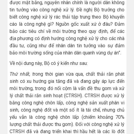
được mặt bằng, nguyên nhân chính là người dân không
tin tưởng vào công nghệ xử lý. Đề nghị Bộ trưởng cho
biết công nghệ xử lý rác thải tập trung theo Bộ khuyến
cáo là công nghệ gì? Nguồn gốc xuất xứ ở đâu? Đảm
bảo các tiêu chí về môi trường theo quy định, để các
địa phương có định hướng công nghệ xử lý cho các nhà
đầu tư, cũng như để nhân dân tin tưởng vào sự đảm
bảo môi trường sống của nhân dân quanh vùng dự án”.
Về nội dung này, Bộ có ý kiến như sau:
Thứ nhất, t
rong thời gian vừa qua, chất thải rắn phát
sinh có xu hướng gia tăng đã và đang gây áp lực đến
môi trường, trong đó nổi cộm là vấn đề thu gom và xử
lý chất thải rắn sinh hoạt (CTRSH). CTRSH được xử lý
bằng công nghệ chôn lấp, công nghệ sản xuất phân vi
sinh, công nghệ đốt và một số ít là tái chế, nhưng chủ
yếu vẫn là công nghệ chôn lấp (chiếm khoảng 70%
lượng chất thải được thu gom). Đối với công nghệ xử lý
CTRSH đã và đang triển khai thì hầu hết là các lò đốt