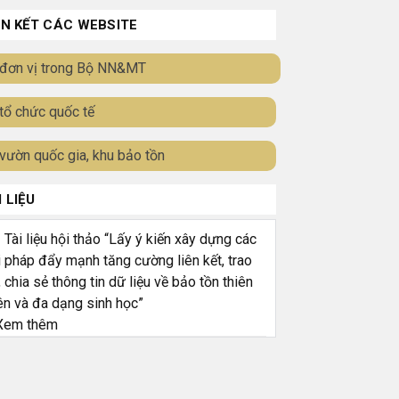
ÊN KẾT CÁC WEBSITE
đơn vị trong Bộ NN&MT
tổ chức quốc tế
vườn quốc gia, khu bảo tồn
I LIỆU
ài liệu hội thảo “Lấy ý kiến xây dựng các
i pháp đẩy mạnh tăng cường liên kết, trao
, chia sẻ thông tin dữ liệu về bảo tồn thiên
ên và đa dạng sinh học”
em thêm