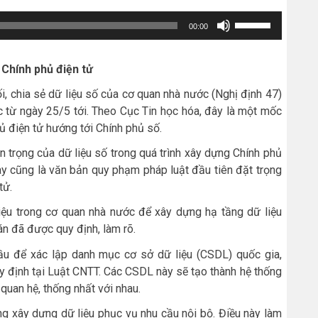
Sử
00:00
dụng
các
g Chính phủ điện tử
phím
ối, chia sẻ dữ liệu số của cơ quan nhà nước (Nghị định 47)
mũi
c từ ngày 25/5 tới. Theo Cục Tin học hóa, đây là một mốc
tên
ủ điện tử hướng tới Chính phủ số.
Lên/Xuống
an trọng của dữ liệu số trong quá trình xây dựng Chính phủ
để
ày cũng là văn bản quy phạm pháp luật đầu tiên đặt trọng
tăng
tử.
hoặc
liệu trong cơ quan nhà nước để xây dựng hạ tầng dữ liệu
giảm
án đã được quy định, làm rõ.
âm
 cầu để xác lập danh mục cơ sở dữ liệu (CSDL) quốc gia,
lượng.
 định tại Luật CNTT. Các CSDL này sẽ tạo thành hệ thống
quan hệ, thống nhất với nhau.
ng xây dựng dữ liệu phục vụ nhu cầu nội bộ. Điều này làm