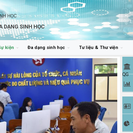
INH HỌC
A DẠNG SINH HỌC
Sự kiện
Đa dạng sinh học
Tư liệu & Thư viện
QG