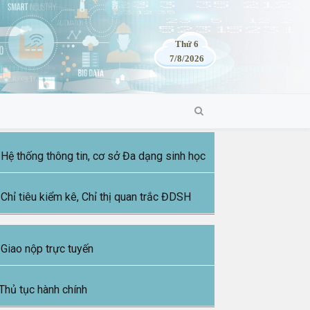
Thứ 6
7/8/2026
Hệ thống thông tin, cơ sở Đa dạng sinh học
Chỉ tiêu kiểm kê, Chỉ thị quan trắc ĐDSH
Giao nộp trực tuyến
Thủ tục hành chính