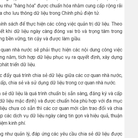
liệu như “hàng hóa” được chuẩn hóa nhằm cung cấp rộng rãi
a cho lưu thông dữ liệu trong Chính phủ điện tử.
ính sách để thực hiện các công việc quản trị dữ liệu. Theo
iết khi dữ liệu ngày càng đóng vai trò và trọng tâm trong
 bền vững, tin cậy và được làm giầu.
cơ quan nhà nước sẽ phải thực hiện các nội dung công việc
ng năm, tích hợp dữ liệu phục vụ ra quyết định, xây dựng
hát triển dữ liệu.
 đẩy quá trình chia sẻ dữ liệu giữa các cơ quan nhà nước,
cấp, chia sẻ và sử dụng dữ liệu trong cơ quan nhà nước.
 sẻ dữ liệu là quá trình chuẩn bị sẵn sàng, đăng ký và cấp
ẻ dữ liệu mặc định) và được chuẩn hóa phù hợp với đa mục
 liệu chưa có sẵn thì các cơ quan mới cần trao đổi và chia
p các dịch vụ dữ liệu ngày càng tin gọn và hiệu quả, thuận
kiệm kinh phí.
ng như quản lý, đáp ứng các yêu cầu chia sẻ dữ liệu được