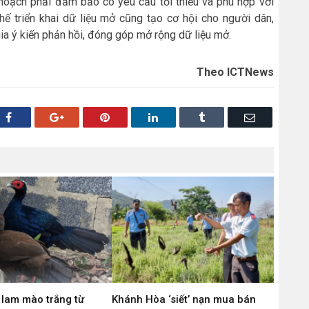
hoạch phải đảm bảo có yêu cầu tối thiểu và phù hợp với
hế triển khai dữ liệu mở cũng tạo cơ hội cho người dân,
ia ý kiến phản hồi, đóng góp mở rộng dữ liệu mở.
Theo ICTNews
Facebook
Google+
Pinterest
LinkedIn
Tumblr
Email
 lam mào trắng từ
Khánh Hòa ‘siết’ nạn mua bán