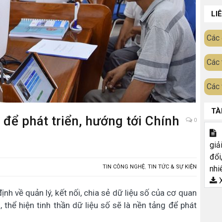
LI
Các 
Các 
Các 
TÀ
g để phát triển, hướng tới Chính
0
T
giả
đổi
TIN CÔNG NGHỆ
,
TIN TỨC & SỰ KIỆN
nhi
X
h về quản lý, kết nối, chia sẻ dữ liệu số của cơ quan
thể hiện tinh thần dữ liệu số sẽ là nền tảng để phát