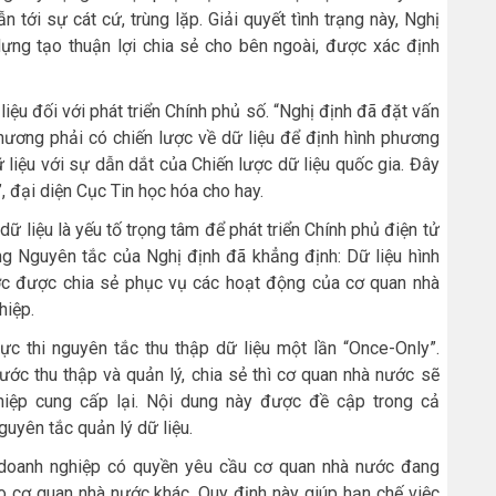
 tới sự cát cứ, trùng lặp. Giải quyết tình trạng này, Nghị
dựng tạo thuận lợi chia sẻ cho bên ngoài, được xác định
liệu đối với phát triển Chính phủ số. “Nghị định đã đặt vấn
hương phải có chiến lược về dữ liệu để định hình phương
 liệu với sự dẫn dắt của Chiến lược dữ liệu quốc gia. Đây
”, đại diện Cục Tin học hóa cho hay.
 liệu là yếu tố trọng tâm để phát triển Chính phủ điện tử
ng Nguyên tắc của Nghị định đã khẳng định: Dữ liệu hình
ớc được chia sẻ phục vụ các hoạt động của cơ quan nhà
hiệp.
ực thi nguyên tắc thu thập dữ liệu một lần “Once-Only”.
ước thu thập và quản lý, chia sẻ thì cơ quan nhà nước sẽ
iệp cung cấp lại. Nội dung này được đề cập trong cả
uyên tắc quản lý dữ liệu.
, doanh nghiệp có quyền yêu cầu cơ quan nhà nước đang
ho cơ quan nhà nước khác. Quy định này giúp hạn chế việc