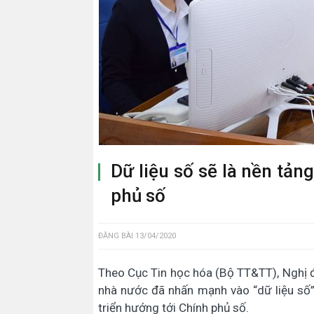
Dữ liệu số sẽ là nền tản
phủ số
ĐĂNG BÀI
13/04/2020
Theo Cục Tin học hóa (Bộ TT&TT), Nghị địn
nhà nước đã nhấn mạnh vào “dữ liệu số”, 
triển hướng tới Chính phủ số.