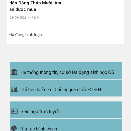
dân Đồng Tháp Mười làm
ăn được mùa
04/08/2026
0
Đã đóng bình luận.
Hệ thống thông tin, cơ sở Đa dạng sinh học QG
Chỉ tiêu kiểm kê, Chỉ thị quan trắc ĐDSH
Giao nộp trực tuyến
Thủ tục hành chính