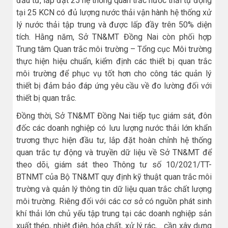
đầu tư, lắp đặt 25 hệ thống quan trắc nước thải tự động
tại 25 KCN có đủ lượng nước thải vận hành hệ thống xử
lý nước thải tập trung và được lấp đầy trên 50% diện
tích. Hằng năm, Sở TN&MT Đồng Nai còn phối hợp
Trung tâm Quan trắc môi trường – Tổng cục Môi trường
thực hiện hiệu chuẩn, kiểm định các thiết bị quan trắc
môi trường để phục vụ tốt hơn cho công tác quản lý
thiết bị đảm bảo đáp ứng yêu cầu về đo lường đối với
thiết bị quan trắc.
Đồng thời, Sở TN&MT Đồng Nai tiếp tục giám sát, đôn
đốc các doanh nghiệp có lưu lượng nước thải lớn khẩn
trương thực hiện đầu tư, lắp đặt hoàn chỉnh hệ thống
quan trắc tự động và truyền dữ liệu về Sở TN&MT để
theo dõi, giám sát theo Thông tư số 10/2021/TT-
BTNMT của Bộ TN&MT quy định kỹ thuật quan trắc môi
trường và quản lý thông tin dữ liệu quan trắc chất lượng
môi trường. Riêng đối với các cơ sở có nguồn phát sinh
khí thải lớn chủ yếu tập trung tại các doanh nghiệp sản
xuất thép, nhiệt điện, hóa chất, xử lý rác,… cần xây dựng