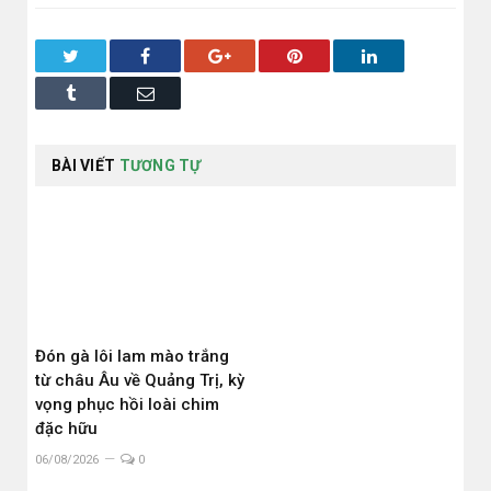
Twitter
Facebook
Google+
Pinterest
LinkedIn
Tumblr
Email
BÀI VIẾT
TƯƠNG TỰ
Đón gà lôi lam mào trắng
từ châu Âu về Quảng Trị, kỳ
vọng phục hồi loài chim
đặc hữu
06/08/2026
0