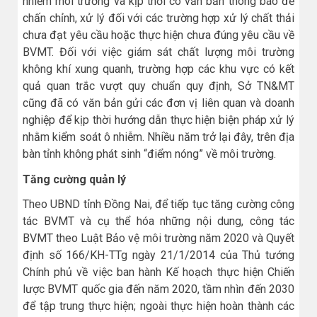
nhiễm môi trường và kịp thời có văn bản thông báo để
chấn chỉnh, xử lý đối với các trường hợp xử lý chất thải
chưa đạt yêu cầu hoặc thực hiện chưa đúng yêu cầu về
BVMT. Đối với việc giám sát chất lượng môi trường
không khí xung quanh, trường hợp các khu vực có kết
quả quan trắc vượt quy chuẩn quy định, Sở TN&MT
cũng đã có văn bản gửi các đơn vị liên quan và doanh
nghiệp để kịp thời hướng dẫn thực hiện biện pháp xử lý
nhằm kiểm soát ô nhiễm. Nhiều năm trở lại đây, trên địa
bàn tỉnh không phát sinh “điểm nóng” về môi trường.
Tăng cường quản lý
Theo UBND tỉnh Đồng Nai, để tiếp tục tăng cường công
tác BVMT và cụ thể hóa những nội dung, công tác
BVMT theo Luật Bảo vệ môi trường năm 2020 và Quyết
định số 166/KH-TTg ngày 21/1/2014 của Thủ tướng
Chính phủ về việc ban hành Kế hoạch thực hiện Chiến
lược BVMT quốc gia đến năm 2020, tầm nhìn đến 2030
để tập trung thực hiện; ngoài thực hiện hoàn thành các