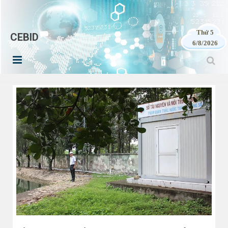
Thứ 5
CEBID
6/8/2026