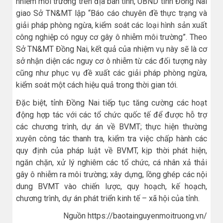
nhiễm môi trường trên địa bàn tỉnh, UBND tỉnh Đồng Nai
giao Sở TN&MT lập “Báo cáo chuyên đề thực trạng và
giải pháp phòng ngừa, kiểm soát các loại hình sản xuất
công nghiệp có nguy cơ gây ô nhiễm môi trường”. Theo
Sở TN&MT Đồng Nai, kết quả của nhiệm vụ này sẽ là cơ
sở nhận diện các nguy cơ ô nhiễm từ các đối tượng này
cũng như phục vụ đề xuất các giải pháp phòng ngừa,
kiểm soát một cách hiệu quả trong thời gian tới.
Đặc biệt, tỉnh Đồng Nai tiếp tục tăng cường các hoạt
động hợp tác với các tổ chức quốc tế để được hỗ trợ
các chương trình, dự án về BVMT; thực hiện thường
xuyên công tác thanh tra, kiểm tra việc chấp hành các
quy định của pháp luật về BVMT, kịp thời phát hiện,
ngăn chặn, xử lý nghiêm các tổ chức, cá nhân xả thải
gây ô nhiễm ra môi trường; xây dựng, lồng ghép các nội
dung BVMT vào chiến lược, quy hoạch, kế hoạch,
chương trình, dự án phát triển kinh tế – xã hội của tỉnh.
Nguồn https://baotainguyenmoitruong.vn/