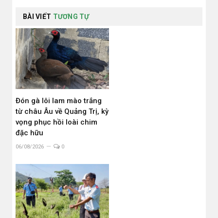
BÀI VIẾT
TƯƠNG TỰ
Đón gà lôi lam mào trắng
từ châu Âu về Quảng Trị, kỳ
vọng phục hồi loài chim
đặc hữu
06/08/2026
0