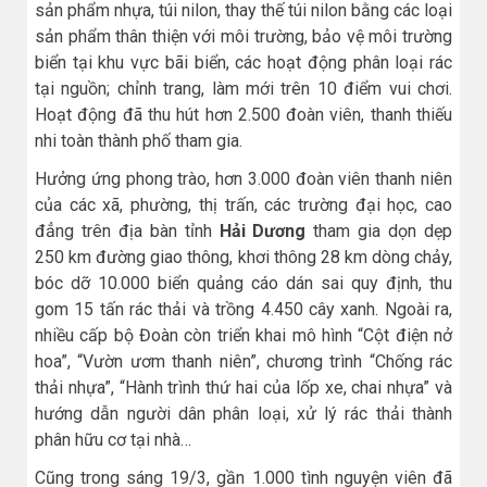
sản phẩm nhựa, túi nilon, thay thế túi nilon bằng các loại
sản phẩm thân thiện với môi trường, bảo vệ môi trường
biển tại khu vực bãi biển, các hoạt động phân loại rác
tại nguồn; chỉnh trang, làm mới trên 10 điểm vui chơi.
Hoạt động đã thu hút hơn 2.500 đoàn viên, thanh thiếu
nhi toàn thành phố tham gia.
Hưởng ứng phong trào, hơn 3.000 đoàn viên thanh niên
của các xã, phường, thị trấn, các trường đại học, cao
đẳng trên địa bàn tỉnh
Hải Dương
tham gia dọn dẹp
250 km đường giao thông, khơi thông 28 km dòng chảy,
bóc dỡ 10.000 biển quảng cáo dán sai quy định, thu
gom 15 tấn rác thải và trồng 4.450 cây xanh. Ngoài ra,
nhiều cấp bộ Đoàn còn triển khai mô hình “Cột điện nở
hoa”, “Vườn ươm thanh niên”, chương trình “Chống rác
thải nhựa”, “Hành trình thứ hai của lốp xe, chai nhựa” và
hướng dẫn người dân phân loại, xử lý rác thải thành
phân hữu cơ tại nhà…
Cũng trong sáng 19/3, gần 1.000 tình nguyện viên đã