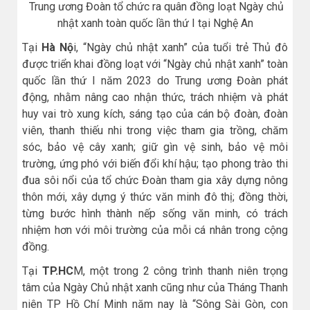
Trung ương Đoàn tổ chức ra quân đồng loạt Ngày chủ
nhật xanh toàn quốc lần thứ I tại Nghệ An
Tại
Hà Nộ
i, “Ngày chủ nhật xanh” của tuổi trẻ Thủ đô
được triển khai đồng loạt với “Ngày chủ nhật xanh” toàn
quốc lần thứ I năm 2023 do Trung ương Đoàn phát
động, nhằm nâng cao nhận thức, trách nhiệm và phát
huy vai trò xung kích, sáng tạo của cán bộ đoàn, đoàn
viên, thanh thiếu nhi trong việc tham gia trồng, chăm
sóc, bảo vệ cây xanh; giữ gìn vệ sinh, bảo vệ môi
trường, ứng phó với biến đổi khí hậu; tạo phong trào thi
đua sôi nổi của tổ chức Đoàn tham gia xây dựng nông
thôn mới, xây dựng ý thức văn minh đô thị; đồng thời,
từng bước hình thành nếp sống văn minh, có trách
nhiệm hơn với môi trường của mỗi cá nhân trong cộng
đồng.
Tại
TP.HC
M, một trong 2 công trình thanh niên trọng
tâm của Ngày Chủ nhật xanh cũng như của Tháng Thanh
niên TP Hồ Chí Minh năm nay là “Sông Sài Gòn, con