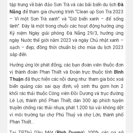
tập trung về bán đảo Sơn Trà và các bãi biển du lịch
Đà
Nẵng
để tham gia chương trình “Clean up Son Tra 2023
– Vì một Sơn Trà xanh” và “Giữ biển xanh – để sống
lành”. Đây là một trong chuỗi các hoạt động hưởng ứng
Kỷ niệm Ngày giải phóng Đà Nẵng 29/3, hưởng ứng
ngày Nước thế giới năm 2023 và ngày Chủ nhật xanh –
sạch – đẹp; đồng thời chuẩn bị cho mùa du lịch 2023
sắp đến.
Hưởng ứng lời phát động, các bạn đoàn viên thuộc đơn
vị thành đoàn Phan Thiết và Đoàn trực thuộc tỉnh
Bình
Thuận
đã thực hiện các nội dung như: tham gia bóc xoá
biển quảng cáo sai quy định; vệ sinh thu gom hơn 2
khối rác thải thuộc Công viên Đồi Dương và trục đường
Lê Lợi, thành phố Phan Thiết; dán 300 áp phích tuyên
truyền chống rác thải nhựa; phát 1.200 túi vải không dệt
vì môi trường tại chợ Phú Thuỷ và chợ Lớn, thành phố
Phan Thiết…
Tại TP.Thủ Dầu Một (
Bình Dương
), 100% các cơ sở