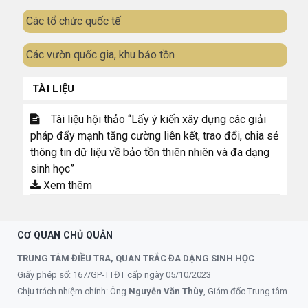
Các tổ chức quốc tế
Các vườn quốc gia, khu bảo tồn
TÀI LIỆU
Tài liệu hội thảo “Lấy ý kiến xây dựng các giải
pháp đẩy mạnh tăng cường liên kết, trao đổi, chia sẻ
thông tin dữ liệu về bảo tồn thiên nhiên và đa dạng
sinh học”
Xem thêm
CƠ QUAN CHỦ QUẢN
TRUNG TÂM ĐIỀU TRA, QUAN TRẮC ĐA DẠNG SINH HỌC
Giấy phép số: 167/GP-TTĐT cấp ngày 05/10/2023
Chịu trách nhiệm chính: Ông
Nguyễn Văn Thùy
, Giám đốc Trung tâm