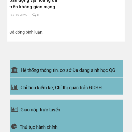
bán động vật hoang dã
trên không gian mạng
06/08/2026
0
Đã đóng bình luận.
Hệ thống thông tin, cơ sở Đa dạng sinh học QG
Chỉ tiêu kiểm kê, Chỉ thị quan trắc ĐDSH
Giao nộp trực tuyến
Thủ tục hành chính