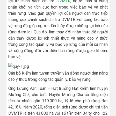
lợi từ chính sách chi trả
DVMTR
, người dân ai cũng
phấn khởi và tích cực hơn trong việc bảo vệ và phát
triển rừng. Việc gắn quyền lợi của người dân trực tiếp
thông qua chính sách chi trả DVMTR với công tác bảo
vệ rừng đã giúp người dân thấy được những lợi ích của
rừng đem lại. Qua đó, làm thay đổi nhận thức để người
dân thấy được lợi ích thiết thực và nâng cao ý thức
trong công tác quản lý và bảo vệ rừng của mỗi cá nhân
và cộng đồng đối với diện tích rừng được giao khoán,
bảo vệ.
Cán bộ Kiểm lâm tuyên truyền vận động người dân nâng
cao ý thức trong công tác quản lý, bảo vệ rừng.
Ông Lường Văn Toàn – Hạt trưởng Hạt Kiểm lâm huyện
Mường Chà, cho biết: Huyện Mường Chà có tổng diện
tích tự nhiên gần 119.000 ha, tỷ lệ che phủ rừng đạt
42,18%. Năm 2020, tổng diện tích rừng được chi trả tiền
DVMTR là trên 43.800 ha với số tiền trên 34 tỷ cho 122