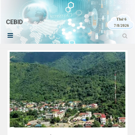
Thứ 6
CEBID
7/8/2026