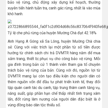
bảo vệ rừng, chủ động xây dựng kế hoạch, thường
xuyên tiến hành tuần tra, canh gác rừng, nhất là vào mùa
khô hanh.
Tỷ lệ che phủ rừng của huyện Mường Chà đạt 42.18%
Anh Hạng A Góng xã Sa Lông, huyện Mường Chà chia
sẻ: Cùng với việc trích lại một phần từ số tiền được
hưởng từ chính sách chi trả DVMTR hàng năm để mua
sắm trang, thiết bị phục vụ cho công bảo vệ rừng. Mỗi
gia đình trong bản cử 1 thành viên tham gia tổ chuyên
trách bảo vệ rừng của bản. Cùng với đó, nguồn lợi từ
DVMTR mang lại còn tạo điều kiện cho người dân có
thêm nguồn vốn để đầu tư phát triển kinh tế, thay đổi
tập quán canh tác du canh, tập trung thâm canh tăng vụ,
năng suất, góp phần hạn chế thấp nhất tình trạng xâm
lấn, đốt rừng làm nương của người dân đặc biệt là ở
vùng đồng bào dân tộc thiểu số.