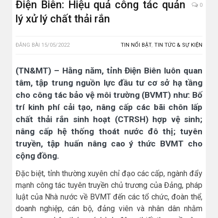
Điện Biên: Hiệu quả công tác quản
0
lý xử lý chất thải rắn
ĐĂNG BÀI
15/05/2022
TIN NỔI BẬT
,
TIN TỨC & SỰ KIỆN
(TN&MT) – Hằng năm, tỉnh Điện Biên luôn quan
tâm, tập trung nguồn lực đầu tư cơ sở hạ tầng
cho công tác bảo vệ môi trường (BVMT) như: Bố
trí kinh phí cải tạo, nâng cấp các bãi chôn lấp
chất thải rắn sinh hoạt (CTRSH) hợp vệ sinh;
nâng cấp hệ thống thoát nước đô thị; tuyên
truyền, tập huấn nâng cao ý thức BVMT cho
cộng đồng.
Đặc biệt, tỉnh thường xuyên chỉ đạo các cấp, ngành đẩy
mạnh công tác tuyên truyền chủ trương của Đảng, pháp
luật của Nhà nước về BVMT đến các tổ chức, đoàn thể,
doanh nghiệp, cán bộ, đảng viên và nhân dân nhằm