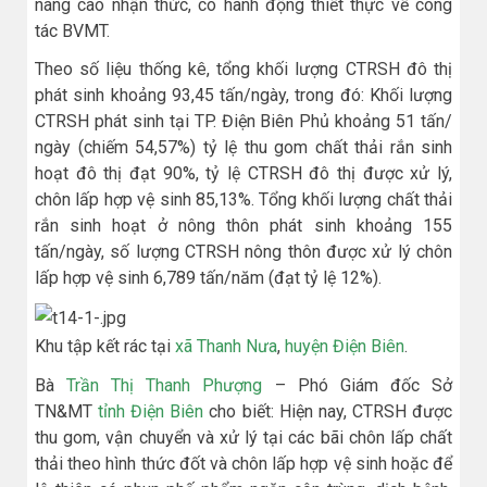
nâng cao nhận thức, có hành động thiết thực về công
tác BVMT.
Theo số liệu thống kê, tổng khối lượng CTRSH đô thị
phát sinh khoảng 93,45 tấn/ngày, trong đó: Khối lượng
CTRSH phát sinh tại TP. Điện Biên Phủ khoảng 51 tấn/
ngày (chiếm 54,57%) tỷ lệ thu gom chất thải rắn sinh
hoạt đô thị đạt 90%, tỷ lệ CTRSH đô thị được xử lý,
chôn lấp hợp vệ sinh 85,13%. Tổng khối lượng chất thải
rắn sinh hoạt ở nông thôn phát sinh khoảng 155
tấn/ngày, số lượng CTRSH nông thôn được xử lý chôn
lấp hợp vệ sinh 6,789 tấn/năm (đạt tỷ lệ 12%).
Khu tập kết rác tại
xã Thanh Nưa
,
huyện Điện Biên
.
Bà
Trần Thị Thanh Phượng
– Phó Giám đốc Sở
TN&MT
tỉnh Điện Biên
cho biết: Hiện nay, CTRSH được
thu gom, vận chuyển và xử lý tại các bãi chôn lấp chất
thải theo hình thức đốt và chôn lấp hợp vệ sinh hoặc để