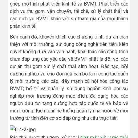
ghép mô hình phát triển kinh tế và BVMT. Phát triển các
dịch vụ thu gom, vận chuyển, tái chế, xử lý chất thải và
các dịch vụ BVMT khác với sự tham gia của mọi thành
phần kinh tế,
Bên cạnh đó, khuyến khích các chương trình, dự án thân
thiện với môi trường, sử dụng công nghệ tiên tiến, kiên
quyết không đưa vào vận hành, khai thác các công trình
chưa đáp ứng các yêu cầu về BVMT nhất là đối với các
dự án thu gom xử lý chất thải sinh hoạt. Đào tạo, bồi
dưỡng nghiệp vụ cho đội ngũ cán bộ làm công tác quản
lý môi trường các cấp; đẩy mạnh xã hội hóa công tác
BVMT; bố trí và quản lý sử dụng nguồn kinh phí sự
nghiệp môi trường đúng mục đích; đa dạng hóa các
nguồn đầu tư; tăng cường hợp tác quốc tế về bảo vệ
môi trường. Kiện toàn hệ thống quản lý nhà nước về môi
trường từ tỉnh đến cơ sở đáp ứng nhu cầu thực tiễn.
Rác thải được thu gom, xử lý tại
Nhà máy xử lý rác thải