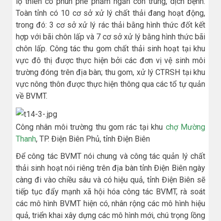
lộ thiên có phun phế phẩm ngăn côn trùng, dịch bệnh.
Toàn tỉnh có 10 cơ sở xử lý chất thải đang hoạt động,
trong đó: 3 cơ sở xử lý rác thải bằng hình thức đốt kết
hợp với bãi chôn lấp và 7 cơ sở xử lý bằng hình thức bãi
chôn lấp. Công tác thu gom chất thải sinh hoạt tại khu
vực đô thị được thực hiện bởi các đơn vị vệ sinh môi
trường đóng trên địa bàn; thu gom, xử lý CTRSH tại khu
vực nông thôn được thực hiện thông qua các tổ tự quản
về BVMT.
Công nhân môi trường thu gom rác tại khu
chợ Mường
Thanh
, TP. Điện Biên Phủ, tỉnh Điện Biên
Để công tác BVMT nói chung và công tác quản lý chất
thải sinh hoạt nói riêng trên địa bàn tỉnh Điện Biên ngày
càng đi vào chiều sâu và có hiệu quả, tỉnh Điện Biên sẽ
tiếp tục đẩy mạnh xã hội hóa công tác BVMT, rà soát
các mô hình BVMT hiện có, nhân rộng các mô hình hiệu
quả, triển khai xây dựng các mô hình mới, chú trọng lồng