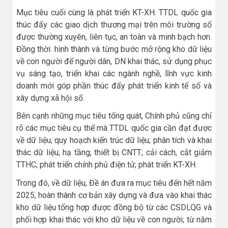
Mục tiêu cuối cùng là phát triển KT-XH. TTDL quốc gia
thúc đẩy các giao dịch thương mại trên môi trường số
được thường xuyên, liên tục, an toàn và minh bạch hơn.
Đồng thời. hình thành và từng bước mở rộng kho dữ liệu
về con người để người dân, DN khai thác, sử dụng phục
vụ sáng tạo, triển khai các ngành nghề, lĩnh vực kinh
doanh mới góp phần thúc đẩy phát triển kinh tế số và
xây dựng xã hội số.
Bên cạnh những mục tiêu tổng quát, Chính phủ cũng chỉ
rõ các mục tiêu cụ thể mà TTDL quốc gia cần đạt được
về dữ liệu; quy hoạch kiến trúc dữ liệu; phân tích và khai
thác dữ liệu; hạ tầng, thiết bị CNTT; cải cách, cắt giảm
TTHC; phát triển chính phủ điện tử; phát triển KT-XH.
Trong đó, về dữ liệu, Đề án đưa ra mục tiêu đến hết năm
2025, hoàn thành cơ bản xây dựng và đưa vào khai thác
kho dữ liệu tổng hợp được đồng bộ từ các CSDLQG và
phối hợp khai thác với kho dữ liệu về con người; từ năm