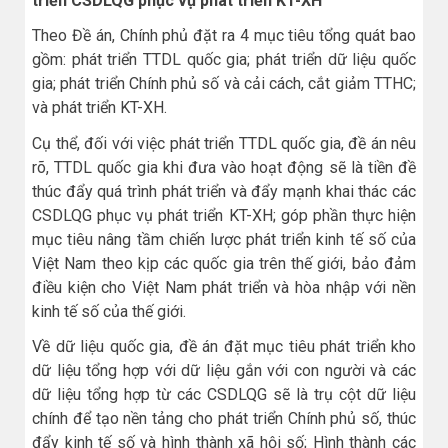
triển CSDLQG phục vụ phát triển KT-XH
Theo Đề án, Chính phủ đặt ra 4 mục tiêu tổng quát bao
gồm: phát triển TTDL quốc gia; phát triển dữ liệu quốc
gia; phát triển Chính phủ số và cải cách, cắt giảm TTHC;
và phát triển KT-XH.
Cụ thể, đối với việc phát triển TTDL quốc gia, đề án nêu
rõ, TTDL quốc gia khi đưa vào hoạt động sẽ là tiền đề
thúc đẩy quá trình phát triển và đẩy mạnh khai thác các
CSDLQG phục vụ phát triển KT-XH; góp phần thực hiện
mục tiêu nâng tầm chiến lược phát triển kinh tế số của
Việt Nam theo kịp các quốc gia trên thế giới, bảo đảm
điều kiện cho Việt Nam phát triển và hòa nhập với nền
kinh tế số của thế giới.
Về dữ liệu quốc gia, đề án đặt mục tiêu phát triển kho
dữ liệu tổng hợp với dữ liệu gắn với con người và các
dữ liệu tổng hợp từ các CSDLQG sẽ là trụ cột dữ liệu
chính để tạo nền tảng cho phát triển Chính phủ số, thúc
đẩy kinh tế số và hình thành xã hội số; Hình thành các