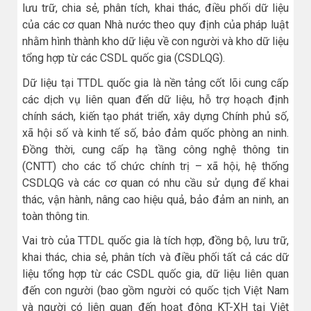
lưu trữ, chia sẻ, phân tích, khai thác, điều phối dữ liệu
của các cơ quan Nhà nước theo quy định của pháp luật
nhằm hình thành kho dữ liệu về con người và kho dữ liệu
tổng hợp từ các CSDL quốc gia (CSDLQG).
Dữ liệu tại TTDL quốc gia là nền tảng cốt lõi cung cấp
các dịch vụ liên quan đến dữ liệu, hỗ trợ hoạch định
chính sách, kiến tạo phát triển, xây dựng Chính phủ số,
xã hội số và kinh tế số, bảo đảm quốc phòng an ninh.
Đồng thời, cung cấp hạ tầng công nghệ thông tin
(CNTT) cho các tổ chức chính trị – xã hội, hệ thống
CSDLQG và các cơ quan có nhu cầu sử dụng để khai
thác, vận hành, nâng cao hiệu quả, bảo đảm an ninh, an
toàn thông tin.
Vai trò của TTDL quốc gia là tích hợp, đồng bộ, lưu trữ,
khai thác, chia sẻ, phân tích và điều phối tất cả các dữ
liệu tổng hợp từ các CSDL quốc gia, dữ liệu liên quan
đến con người (bao gồm người có quốc tịch Việt Nam
và người có liên quan đến hoạt động KT-XH tại Việt