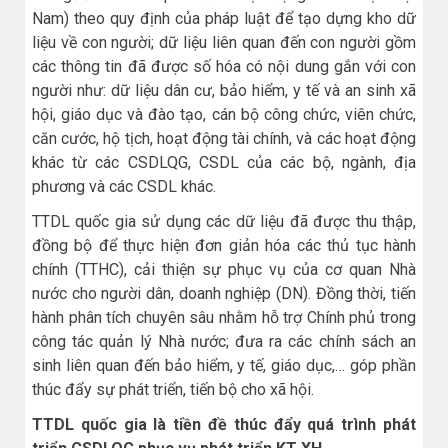
Nam) theo quy định của pháp luật để tạo dựng kho dữ
liệu về con người; dữ liệu liên quan đến con người gồm
các thông tin đã được số hóa có nội dung gắn với con
người như: dữ liệu dân cư, bảo hiểm, y tế và an sinh xã
hội, giáo dục và đào tạo, cán bộ công chức, viên chức,
căn cước, hộ tịch, hoạt động tài chính, và các hoạt động
khác từ các CSDLQG, CSDL của các bộ, ngành, địa
phương và các CSDL khác.
TTDL quốc gia sử dụng các dữ liệu đã được thu thập,
đồng bộ để thực hiện đơn giản hóa các thủ tục hành
chính (TTHC), cải thiện sự phục vụ của cơ quan Nhà
nước cho người dân, doanh nghiệp (DN). Đồng thời, tiến
hành phân tích chuyên sâu nhằm hỗ trợ Chính phủ trong
công tác quản lý Nhà nước; đưa ra các chính sách an
sinh liên quan đến bảo hiểm, y tế, giáo dục,… góp phần
thúc đẩy sự phát triển, tiến bộ cho xã hội.
TTDL quốc gia là tiền đề thúc đẩy quá trình phát