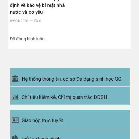
định về bảo vệ bí mật nhà
nước và cơ yếu
09/04/2026
0
Đã đóng bình luận.
Hệ thống thông tin, cơ sở Đa dạng sinh học QG
Chỉ tiêu kiểm kê, Chỉ thị quan trắc ĐDSH
Giao nộp trực tuyến
Thủ tục hành chính