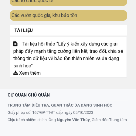
Các tổ chức quốc tế
Các vườn quốc gia, khu bảo tồn
TÀI LIỆU
Tài liệu hội thảo “Lấy ý kiến xây dựng các giải
pháp đẩy mạnh tăng cường liên kết, trao đổi, chia sẻ
thông tin dữ liệu về bảo tồn thiên nhiên và đa dạng
sinh học”
Xem thêm
CƠ QUAN CHỦ QUẢN
TRUNG TÂM ĐIỀU TRA, QUAN TRẮC ĐA DẠNG SINH HỌC
Giấy phép số: 167/GP-TTĐT cấp ngày 05/10/2023
Chịu trách nhiệm chính: Ông
Nguyễn Văn Thùy
, Giám đốc Trung tâm