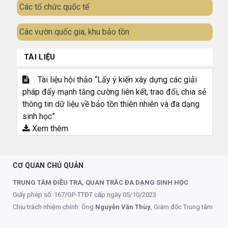
Các tổ chức quốc tế
Các vườn quốc gia, khu bảo tồn
TÀI LIỆU
Tài liệu hội thảo “Lấy ý kiến xây dựng các giải
pháp đẩy mạnh tăng cường liên kết, trao đổi, chia sẻ
thông tin dữ liệu về bảo tồn thiên nhiên và đa dạng
sinh học”
Xem thêm
CƠ QUAN CHỦ QUẢN
TRUNG TÂM ĐIỀU TRA, QUAN TRẮC ĐA DẠNG SINH HỌC
Giấy phép số: 167/GP-TTĐT cấp ngày 05/10/2023
Chịu trách nhiệm chính: Ông
Nguyễn Văn Thùy
, Giám đốc Trung tâm