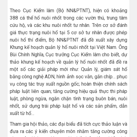
Theo Cục Kiểm lâm (Bộ NN&PTNT), hiện có khoảng
388 cá thể hổ nuôi nhốt trong các vườn thú, trung tâm
cứu hộ, và các khu nuôi nhốt tư nhân. Trên cơ sở đánh
giá thực trạng nuôi hổ tại 5 cơ sở tư nhân được phép
nuôi hổ thí điểm, Bộ NN&PTNT đã đề xuất xây dựng
Khung kế hoạch quản lý hổ nuôi nhốt tại Việt Nam. Ông
Bùi Chính Nghĩa, Cục trưởng Cục Kiểm lâm cho biết, dự
thảo khung kế hoạch về quản lý hổ nuôi nhốt đã đề ra
một số các giải pháp mới như: Quản lý, giám sát hổ
bằng công nghệ ADN, hình ảnh sọc vằn, gắn chíp… phục
vụ công tác truy xuất nguồn gốc; hoàn thiện chính sách
pháp luật liên quan; tăng cường hiệu quả thực thi pháp
luật, phòng ngừa, ngăn chặn tình trạng buôn bán, nuôi
nhốt, sử dụng trái pháp luật hổ và các sản phẩm, dẫn
xuất từ hổ…
Tham gia hội thảo, các đại biểu đã tích cực thảo luận và
đưa ra các ý kiến chuyên môn nhằm tăng cường công