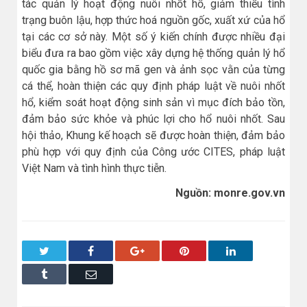
tác quản lý hoạt động nuôi nhốt hổ, giảm thiểu tình
trạng buôn lậu, hợp thức hoá nguồn gốc, xuất xứ của hổ
tại các cơ sở này. Một số ý kiến chính được nhiều đại
biểu đưa ra bao gồm việc xây dựng hệ thống quản lý hổ
quốc gia bằng hồ sơ mã gen và ảnh sọc vằn của từng
cá thể, hoàn thiện các quy định pháp luật về nuôi nhốt
hổ, kiểm soát hoạt động sinh sản vì mục đích bảo tồn,
đảm bảo sức khỏe và phúc lợi cho hổ nuôi nhốt. Sau
hội thảo, Khung kế hoạch sẽ được hoàn thiện, đảm bảo
phù hợp với quy định của Công ước CITES, pháp luật
Việt Nam và tình hình thực tiễn.
Nguồn: monre.gov.vn
Twitter
Facebook
Google+
Pinterest
LinkedIn
Tumblr
Email