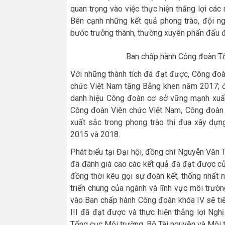
quan trọng vào việc thực hiện thắng lợi các
Bên cạnh những kết quả phong trào, đội 
bước trưởng thành, thường xuyên phấn đấu đ
Ban chấp hành Công đoàn Tổ
Với những thành tích đã đạt được, Công đo
chức Việt Nam tặng Bằng khen năm 2017; 
danh hiệu Công đoàn cơ sở vững mạnh xuất
Công đoàn Viên chức Việt Nam, Công đoàn B
xuất sắc trong phong trào thi đua xây d
2015 và 2018.
Phát biểu tại Đại hội, đồng chí Nguyễn Văn 
đã
đánh giá cao các kết quả đã đạt được 
đồng thời
kêu gọi sự đoàn kết, thống nhất 
triển chung của ngành và lĩnh vực môi trườn
vào Ban chấp hành Công đoàn khóa IV sẽ ti
III đã đạt được và thực hiện thắng lợi Ng
Tổng cục Môi trường, Bộ Tài nguy
ê
n và Môi 