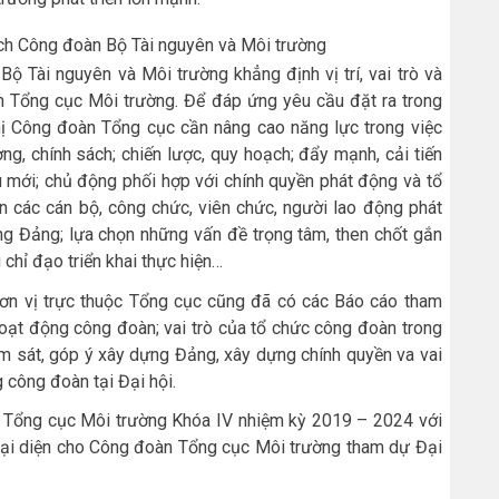
ịch Công đoàn Bộ Tài nguyên và Môi trường
 Bộ Tài nguyên và Môi trường
khẳng định vị trí, vai trò và
àn
Tổng cục Môi trường
. Để đáp ứng yêu cầu đặt ra trong
ghị Công đoàn Tổng cục
cần nâng cao năng lực trong việc
ng, chính sách; chiến lược, quy hoạch; đẩy mạnh, cải tiến
 mới; chủ động phối hợp với chính quyền phát động và tổ
n các cán bộ, công chức, viên chức, người lao động phát
ng Đảng; lựa chọn những vấn đề trọng tâm, then chốt gắn
 chỉ đạo triển khai thực hiện…
ơn vị trực thuộc Tổng cục
cũng
đã có các Báo cáo tham
 hoạt động công đoàn; vai trò của tổ chức công đoàn trong
ám sát, góp ý xây dựng Đảng, xây dựng chính quyền va vai
ng công đoàn
tại Đại hội
.
 Tổng cục Môi trường Khóa IV nhiệm kỳ 2019 – 2024 với
 đại diện cho Công đoàn Tổng cục Môi trường tham dự Đại