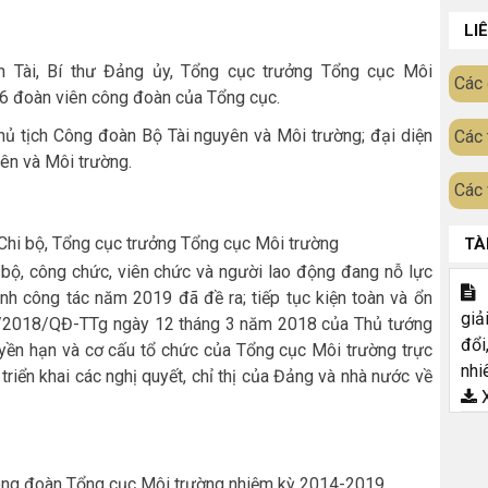
LI
n Tài
,
Bí thư
Đảng ủy
, Tổng cục trưởng Tổng cục Môi
Các 
56 đoàn viên công đoàn của Tổng cục.
hủ tịch Công đoàn Bộ Tài nguyên và Môi trường
;
đại diện
Các 
ên và Môi trường.
Các 
 Chi bộ, Tổng cục trưởng Tổng cục Môi trường
TÀ
n bộ, công chức, viên chức và người lao động đang nỗ lực
T
ình công tác năm 2019 đã đề ra; tiếp tục kiện toàn và ổn
giả
5/2018/QĐ-TTg ngày 12 tháng 3 năm 2018 của Thủ tướng
đổi
uyền hạn và cơ cấu tổ chức của Tổng cục Môi trường trực
nhi
triển khai các nghị quyết
,
chỉ thị của Đảng và nhà nước về
X
ông đoàn Tổng cục Môi trường
nhiệm kỳ 2014-2019