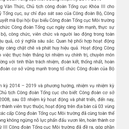
àng Văn Thức, Chủ tịch công đoàn Tổng cục
Khóa III
cho
uỷ Tổng cục, sự chỉ đạo sát sao của Công đoàn Bộ, Công
quyết mà Đại hội Đại biểu Công đoàn Tổng cục Môi trường
Tổ chức Công đoàn Tổng cục
ngày càng
lớn mạnh, thực sự
 bộ, công chức, viên chức và người lao động trong toàn
iệu quả, có ý nghĩa sâu sắc. Quan hệ phối hợp hoạt động
ày càng chặt chẽ và phát huy hiệu quả. Hoạt động Công
iệc thực hiện thắng lợi nhiệm vụ chính trị, chuyên môn
g với tinh thần trách nhiệm, đoàn kết, thống nhất, hoàn
ông đoàn cơ sở vững mạnh trong tổ chức Công đoàn của Bộ
ệm kỳ 2014 – 2019 và phương hướng, nhiệm vụ nhiệm kỳ
hủ tịch Công đoàn Tổng cục cho biết
: C
ông đoàn cơ sở
2008, sau 03 nhiệm kỳ hoạt động và phát
triển
, đến nay,
hành viên trực thuộc, hoạt động trên địa bàn cả 03 vùng
ác cấp Công đoàn Tổng cục Môi trường đã cùng toàn thể
động không ngừng nỗ lực phấn đấu vươn lên, hoàn thành cơ
hứ III Công đoàn Tổng cục Môi trường đã đề ra, góp phần