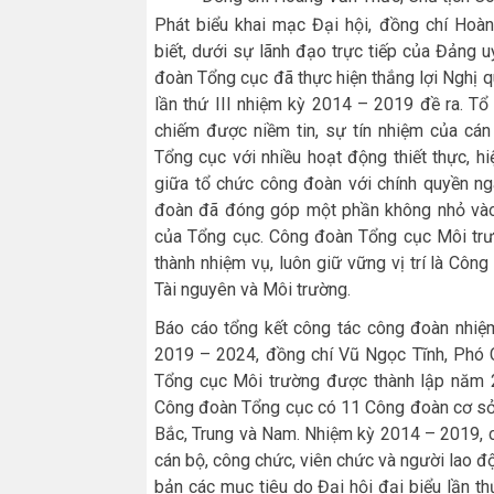
Phát biểu khai mạc Đại hội, đồng chí Ho
biết
,
dưới sự lãnh đạo trực tiếp của Đảng 
đoàn Tổng cục đã thực hiện thắng lợi Nghị 
lần thứ III nhiệm kỳ 2014 – 2019 đề ra. 
chiếm được niềm tin, sự tín nhiệm của cán
Tổng cục với nhiều hoạt động thiết thực, h
giữa tổ chức công đoàn với chính quyền ng
đoàn đã đóng góp một phần không nhỏ vào v
của Tổng cục. Công đoàn Tổng cục Môi trườn
thành nhiệm vụ, luôn giữ vững vị trí là C
Tài nguyên và Môi trường.
Báo cáo tổng kết công tác công đoàn nhi
2019 – 2024, đồng chí Vũ Ngọc Tĩnh
,
Phó C
Tổng cục Môi trường được thành lập năm 
Công đoàn Tổng cục có 11 Công đoàn cơ sở t
Bắc, Trung và Nam. N
hiệm kỳ 2014 – 2019, c
cán bộ, công chức, viên chức và người lao 
bản các mục tiêu do Đại hội đại biểu lần t