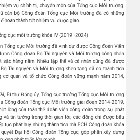
 nhiệm vụ chính trị, chuyên môn của Tổng cục Môi trường.
ngũ cán bộ Công đoàn Tổng cục Môi trường đã có những
ể hoàn thành tốt nhiệm vụ được giao.
ng cục môi trường khóa IV (2019 -2024)
àn Tổng cục Môi trường đã vinh dự được Công đoàn Viên
được Công đoàn Bộ Tài nguyên và Môi trường công nhận
 sắc hàng năm. Nhiều tập thể và cá nhân cũng đã được
ộ Tài nguyên và Môi trường khen tặng đã có thành tích
ựng cơ quan và tổ chức Công đoàn vững mạnh năm 2014,
Tài, Bí thư Đảng ủy, Tổng cục trưởng Tổng cục Môi trường
của Công đoàn Tổng cục Môi trường giai đoạn 2014-2019
,
một lòng
của toàn thể đoàn viên công đoàn
trong sự phát
g và tin tưởng trong thời gian tới, các đồng chí được bầu
ếp tục phát huy những thành tích mà BCH Công đoàn khóa
hị quyết Đại hội Công đoàn Tổng cục, góp phần xây dựng
trường phát triển lớn mạnh.