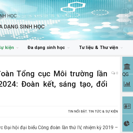
INH HỌC
A DẠNG SINH HỌC
Sự kiện
Đa dạng sinh học
Tư liệu & Thư viện
đoàn Tổng cục Môi trường lần
0
QG
2024: Đoàn kết, sáng tạo, đổi
TIN NỔI BẬT
,
TIN TỨC & SỰ KIỆN
c Đại hội đại biểu Công đoàn lần thứ IV, nhiệm kỳ 2019 –