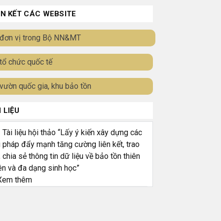
ÊN KẾT CÁC WEBSITE
đơn vị trong Bộ NN&MT
tổ chức quốc tế
vườn quốc gia, khu bảo tồn
I LIỆU
ài liệu hội thảo “Lấy ý kiến xây dựng các
i pháp đẩy mạnh tăng cường liên kết, trao
, chia sẻ thông tin dữ liệu về bảo tồn thiên
ên và đa dạng sinh học”
em thêm