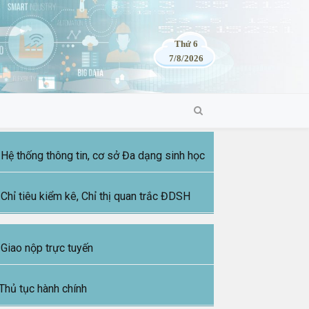
Thứ 6
7/8/2026
Hệ thống thông tin, cơ sở Đa dạng sinh học
Chỉ tiêu kiểm kê, Chỉ thị quan trắc ĐDSH
Giao nộp trực tuyến
Thủ tục hành chính