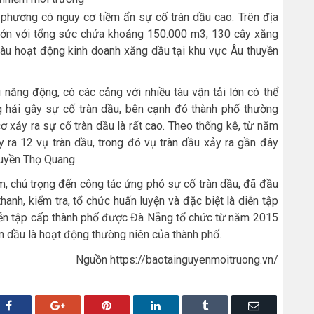
 phương có nguy cơ tiềm ẩn sự cố tràn dầu cao. Trên địa
lớn với tổng sức chứa khoảng 150.000 m3, 130 cây xăng
tàu hoạt động kinh doanh xăng dầu tại khu vực Âu thuyền
 năng động, có các cảng với nhiều tàu vận tải lớn có thể
g hải gây sự cố tràn dầu, bên cạnh đó thành phố thường
ơ xảy ra sự cố tràn dầu là rất cao. Theo thống kê, từ năm
 ra 12 vụ tràn dầu, trong đó vụ tràn dầu xảy ra gần đây
uyền Thọ Quang.
m, chú trọng đến công tác ứng phó sự cố tràn dầu, đã đầu
thanh, kiểm tra, tổ chức huấn luyện và đặc biệt là diễn tập
diễn tập cấp thành phố được Đà Nẵng tổ chức từ năm 2015
àn dầu là hoạt động thường niên của thành phố.
Nguồn https://baotainguyenmoitruong.vn/
Facebook
Google+
Pinterest
LinkedIn
Tumblr
Email