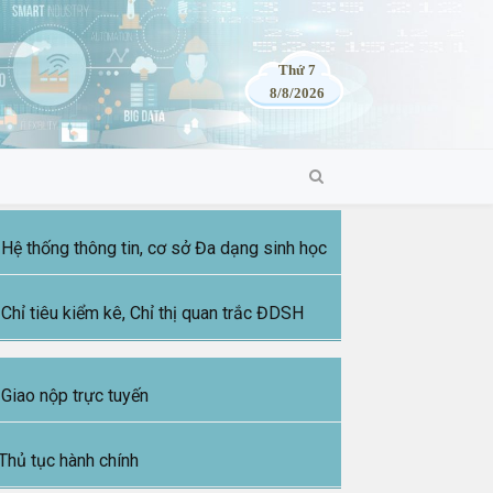
Thứ 7
8/8/2026
Hệ thống thông tin, cơ sở Đa dạng sinh học
Chỉ tiêu kiểm kê, Chỉ thị quan trắc ĐDSH
Giao nộp trực tuyến
Thủ tục hành chính