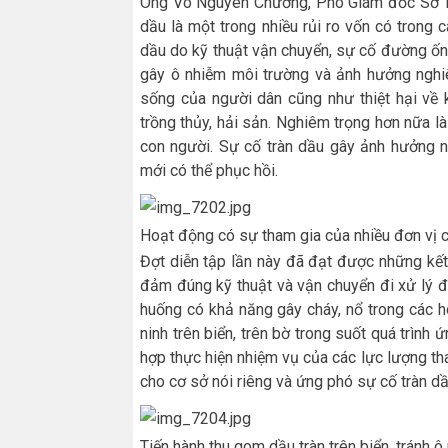
Ông Võ Nguyên Chương, Phó Giám đốc Sở Tài
dầu là một trong nhiều rủi ro vốn có trong
dầu do kỹ thuật vận chuyển, sự cố đường ống,
gây ô nhiễm môi trường và ảnh hưởng nghiê
sống của người dân cũng như thiệt hại về ki
trồng thủy, hải sản. Nghiêm trọng hơn nữa l
con người. Sự cố tràn dầu gây ảnh hưởng n
mới có thể phục hồi.
Hoạt động có sự tham gia của nhiều đơn vị 
Đợt diễn tập lần này đã đạt được những kế
đảm đúng kỹ thuật và vận chuyển đi xử lý 
huống có khả năng gây cháy, nổ trong các h
ninh trên biển, trên bờ trong suốt quá trình
hợp thực hiện nhiệm vụ của các lực lượng t
cho cơ sở nói riêng và ứng phó sự cố tràn d
Tiến hành thu gom dầu tràn trên biển, tránh 