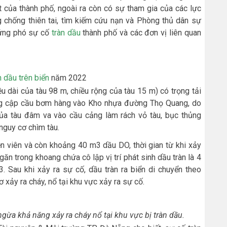
t của thành phố, ngoài ra còn có sự tham gia của các lực
chống thiên tai, tìm kiếm cứu nạn và Phòng thủ dân sự
 ứng phó sự cố
tràn dầu
thành phố và các đơn vị liên quan
n dầu
trên biển
năm 2022
u dài của tàu 98 m, chiều rộng của tàu 15 m) có trọng tải
g cập cầu bơm hàng vào Kho nhựa đường Thọ Quang, do
 của tàu đâm va vào cầu cảng làm rách vỏ tàu, bục thủng
 nguy cơ chìm tàu.
ền viên và còn khoảng 40 m3 dầu DO, thời gian từ khi xảy
ăn trong khoang chứa cô lập vị trí phát sinh dầu tràn là 4
. Sau khi xảy ra sự cố, dầu tràn ra biển di chuyển theo
xảy ra cháy, nổ tại khu vực xảy ra sự cố.
ừa khả năng xảy ra cháy nổ tại khu vực bị tràn dầu.