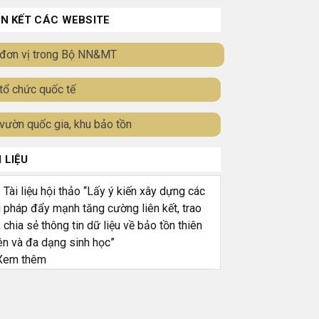
ÊN KẾT CÁC WEBSITE
đơn vị trong Bộ NN&MT
tổ chức quốc tế
vườn quốc gia, khu bảo tồn
I LIỆU
ài liệu hội thảo “Lấy ý kiến xây dựng các
i pháp đẩy mạnh tăng cường liên kết, trao
, chia sẻ thông tin dữ liệu về bảo tồn thiên
ên và đa dạng sinh học”
em thêm