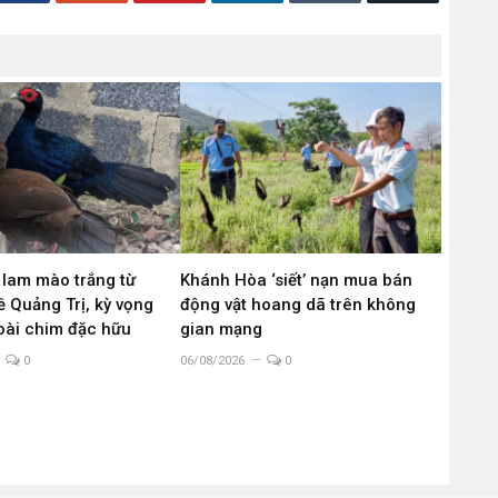
 lam mào trắng từ
Khánh Hòa ‘siết’ nạn mua bán
 Quảng Trị, kỳ vọng
động vật hoang dã trên không
loài chim đặc hữu
gian mạng
0
06/08/2026
0