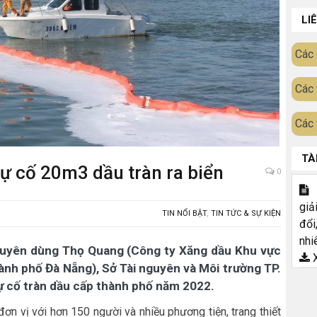
LI
Các 
Các 
Các 
TÀ
sự cố 20m3 dầu tràn ra biển
0
T
giả
TIN NỔI BẬT
,
TIN TỨC & SỰ KIỆN
đổi
nhi
huyên dùng Thọ Quang (Công ty Xăng dầu Khu vực
X
ành phố Đà Nẵng), Sở Tài nguyên và Môi trường TP.
ự cố tràn dầu cấp thành phố năm 2022.
ơn vị với hơn 150 người và nhiều phương tiện, trang thiết