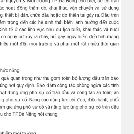
 nguyên & Môi trường TP. Đà Nẵng cho biết, sự cố tràn
 các hoạt động thăm dò, khai thác, vận chuyển và sử dụng
 thiết bị dẫn, chứa dầu hoặc do thiên tai gây ra. Dầu tràn
m trọng đến các hệ sinh thái biển, ảnh hưởng đến cuộc
nh tế ở các lĩnh vực như du lịch biển, khai thác và nuôi
à có nguy cơ xảy ra cháy, nổ, gây nguy hiểm đến tính mạng
hiều mặt đến môi trường và phải mất rất nhiều thời gian
chức năng
t quả quan trọng như thu gom toàn bộ lượng dầu tràn bảo
đúng nơi quy định. Bảo đảm công tác phòng ngừa các tình
oạt động ứng phó sự cố tràn dầu và công tác an toàn, an
 ứng phó sự cố. Nâng cao năng lực chỉ đạo, điều hành, phối
ham gia ứng phó sự cố và năng lực ứng phó sự cố tràn dầu
ầu cho TP.Đà Nẵng nói chung.
ô nhiễm môi trường