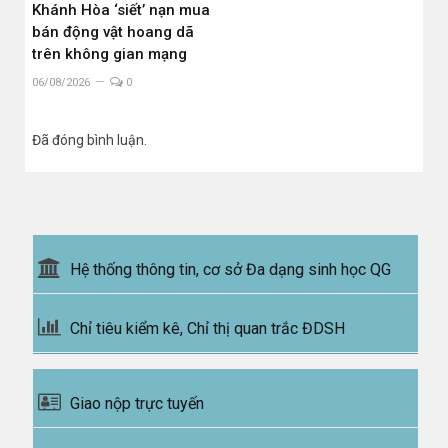
Khánh Hòa ‘siết’ nạn mua
bán động vật hoang dã
trên không gian mạng
06/08/2026
0
Đã đóng bình luận.
Hệ thống thông tin, cơ sở Đa dạng sinh học QG
Chỉ tiêu kiểm kê, Chỉ thị quan trắc ĐDSH
Giao nộp trực tuyến