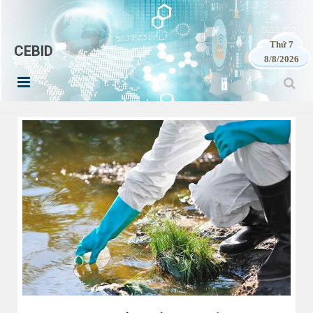
Thứ 7
CEBID
8/8/2026