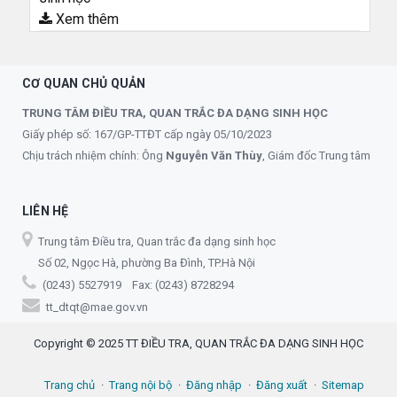
Xem thêm
CƠ QUAN CHỦ QUẢN
TRUNG TÂM ĐIỀU TRA, QUAN TRẮC ĐA DẠNG SINH HỌC
Giấy phép số: 167/GP-TTĐT cấp ngày 05/10/2023
Chịu trách nhiệm chính: Ông
Nguyễn Văn Thùy
, Giám đốc Trung tâm
LIÊN HỆ
Trung tâm Điều tra, Quan trắc đa dạng sinh học
Số 02, Ngọc Hà, phường Ba Đình, TP.Hà Nội
(0243) 5527919 Fax: (0243) 8728294
tt_dtqt@mae.gov.vn
Copyright © 2025 TT ĐIỀU TRA, QUAN TRẮC ĐA DẠNG SINH HỌC
Trang chủ
Trang nội bộ
Đăng nhập
Đăng xuất
Sitemap