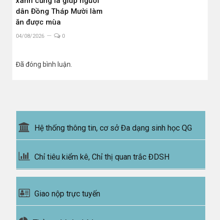
xanh cũng là giúp người
dân Đồng Tháp Mười làm
ăn được mùa
04/08/2026
0
Đã đóng bình luận.
Hệ thống thông tin, cơ sở Đa dạng sinh học QG
Chỉ tiêu kiểm kê, Chỉ thị quan trắc ĐDSH
Giao nộp trực tuyến