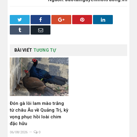
Twitter
Facebook
Google+
Pinterest
LinkedIn
Tumblr
Email
BÀI VIẾT
TƯƠNG TỰ
Đón gà lôi lam mào trắng
từ châu Âu về Quảng Trị, kỳ
vọng phục hồi loài chim
đặc hữu
06/08/2026
0