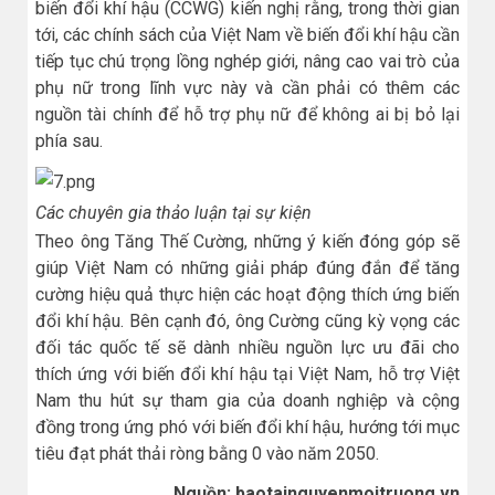
biến đổi khí hậu (CCWG) kiến nghị rằng, trong thời gian
tới, các chính sách của Việt Nam về biến đổi khí hậu cần
tiếp tục chú trọng lồng nghép giới, nâng cao vai trò của
phụ nữ trong lĩnh vực này và cần phải có thêm các
nguồn tài chính để hỗ trợ phụ nữ để không ai bị bỏ lại
phía sau.
Các chuyên gia thảo luận tại sự kiện
Theo ông Tăng Thế Cường, những ý kiến đóng góp sẽ
giúp Việt Nam có những giải pháp đúng đắn để tăng
cường hiệu quả thực hiện các hoạt động thích ứng biến
đổi khí hậu. Bên cạnh đó, ông Cường cũng kỳ vọng các
đối tác quốc tế sẽ dành nhiều nguồn lực ưu đãi cho
thích ứng với biến đổi khí hậu tại Việt Nam, hỗ trợ Việt
Nam thu hút sự tham gia của doanh nghiệp và cộng
đồng trong ứng phó với biến đổi khí hậu, hướng tới mục
tiêu đạt phát thải ròng bằng 0 vào năm 2050.
Nguồn: baotainguyenmoitruong.vn