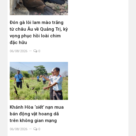
Đón gà lôi lam mào trắng
từ châu Âu về Quảng Trị, kỳ
vọng phục hồi loài chim
đặc hữu
06/08/2026
0
Khánh Hòa ‘siết’ nạn mua
bán động vật hoang dã
trên không gian mạng
06/08/2026
0