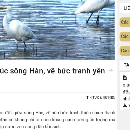
LI
Các 
Các 
Các 
TÀ
úc sông Hàn, vẽ bức tranh yên
0
T
giả
đổi
TIN TỨC & SỰ KIỆN
nhi
X
oi đất giữa sông Hàn, vẽ nên bức tranh thiên nhiên thanh
a đàn cò không chỉ tạo nên khung cảnh tượng ấn tượng mà
ngập nước ven sông dần hồi sinh.