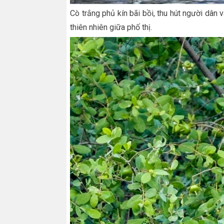
Cò trắng phủ kín bãi bồi, thu hút người dân
thiên nhiên giữa phố thị.