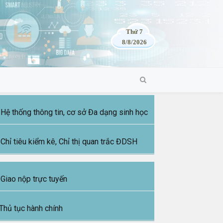
Thứ 7
8/8/2026
Hệ thống thông tin, cơ sở Đa dạng sinh học
Chỉ tiêu kiểm kê, Chỉ thị quan trắc ĐDSH
Giao nộp trực tuyến
Thủ tục hành chính