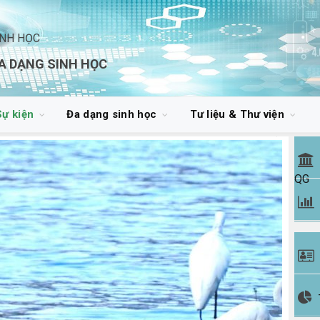
INH HỌC
A DẠNG SINH HỌC
Sự kiện
Đa dạng sinh học
Tư liệu & Thư viện
QG