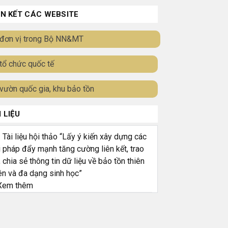
ÊN KẾT CÁC WEBSITE
đơn vị trong Bộ NN&MT
tổ chức quốc tế
vườn quốc gia, khu bảo tồn
I LIỆU
ài liệu hội thảo “Lấy ý kiến xây dựng các
i pháp đẩy mạnh tăng cường liên kết, trao
, chia sẻ thông tin dữ liệu về bảo tồn thiên
ên và đa dạng sinh học”
em thêm