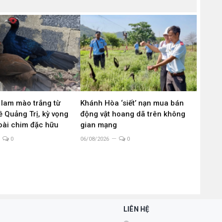
 lam mào trắng từ
Khánh Hòa ‘siết’ nạn mua bán
 Quảng Trị, kỳ vọng
động vật hoang dã trên không
loài chim đặc hữu
gian mạng
0
06/08/2026
0
LIÊN HỆ