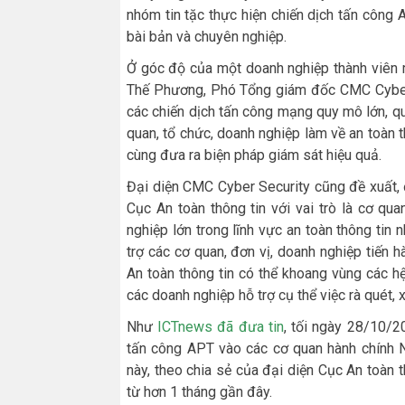
nhóm tin tặc thực hiện chiến dịch tấn côn
bài bản và chuyên nghiệp.
Ở góc độ của một doanh nghiệp thành viên 
Thế Phương, Phó Tổng giám đốc CMC Cyber S
các chiến dịch tấn công mạng quy mô lớn, qu
quan, tổ chức, doanh nghiệp làm về an toàn t
cùng đưa ra biện pháp giám sát hiệu quả.
Đại diện CMC Cyber Security cũng đề xuất, đ
Cục An toàn thông tin với vai trò là cơ q
nghiệp lớn trong lĩnh vực an toàn thông ti
trợ các cơ quan, đơn vị, doanh nghiệp tiến h
An toàn thông tin có thể khoang vùng các h
các doanh nghiệp hỗ trợ cụ thể việc rà quét, x
Như
ICTnews đã đưa tin
, tối ngày 28/10/2
tấn công APT vào các cơ quan hành chính 
này, theo chia sẻ của đại diện Cục An toàn 
từ hơn 1 tháng gần đây.