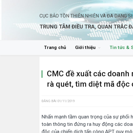
CỤC BẢO TỒN THIÊN NHIÊN VÀ ĐA DẠNG S
TRUNG TÂM ĐIỀU TRA, QUAN TRẮC Đ
Trang chủ
Giới thiệu
Tin tức & 
CMC đề xuất các doanh n
rà quét, tìm diệt mã độc
ĐĂNG BÀI
01/11/2019
Nhấn mạnh tầm quan trọng của sự phối h
toàn thông tin đứng ra huy động các doa
độc của chiến dịch tấn công APT quy mô