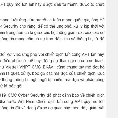
g APT quy mô lớn lần này được đầu tư mạnh, được tổ chức
mạng lưới ứng cứu sự cố an toàn mạng quốc gia, ông Hà
ecurity cho rằng, để có thể ứng phó, xử lý kịp thời với
an trọng hơn cả là giữa các hệ thống giám sát của các cơ
hông tin mạng cần có sự trao đổi, chia sẻ thông tin; từ đó
ối với việc ứng phó với chiến dịch tấn công APT lần này,
uan điều phối có thể huy động sự tham gia của các doanh
n như Viettel, VNPT, CMC, BKAV… cùng chung tay mở đợt hỗ
ành rà quét, xử lý, bóc gỡ các mã độc của chiến dịch. Cục
ệ thống thông tin nghi ngờ bị nhiễm mã độc và phân công
ử lý, bóc gỡ.
019, CMC Cyber Security đã phát cảnh báo về chiến dịch
Nhà nước Việt Nam. Chiến dịch tấn công APT quy mô lớn
thông tin đã và đang được cơ quan này theo dõi, giám sát