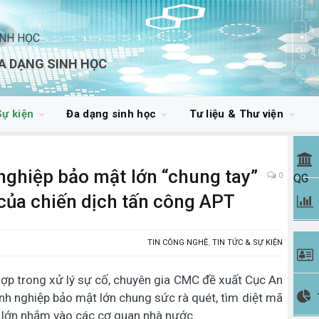
INH HỌC
A DẠNG SINH HỌC
Sự kiện
Đa dạng sinh học
Tư liệu & Thư viện
ghiệp bảo mật lớn “chung tay”
0
QG
 của chiến dịch tấn công APT
TIN CÔNG NGHỆ
,
TIN TỨC & SỰ KIỆN
ợp trong xử lý sự cố, chuyên gia CMC đề xuất Cục An
nh nghiệp bảo mật lớn chung sức rà quét, tìm diệt mã
 lớn nhắm vào các cơ quan nhà nước.