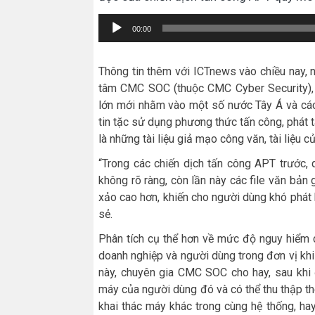
Trình
00:00
chơi
Audio
Thông tin thêm với ICTnews vào chiều nay,
tâm CMC SOC (thuộc CMC Cyber Security), 
lớn mới nhằm vào một số nước Tây Á và cá
tin tặc sử dụng phương thức tấn công, phát 
là những tài liệu giả mạo công văn, tài liệu 
“Trong các chiến dịch tấn công APT trước, 
không rõ ràng, còn lần này các file văn bả
xảo cao hơn, khiến cho người dùng khó phát hi
sẻ.
Phân tích cụ thể hơn về mức độ nguy hiểm 
doanh nghiệp và người dùng trong đơn vị khi
này, chuyên gia CMC SOC cho hay, sau khi 
máy của người dùng đó và có thể thu thập th
khai thác máy khác trong cùng hệ thống, h