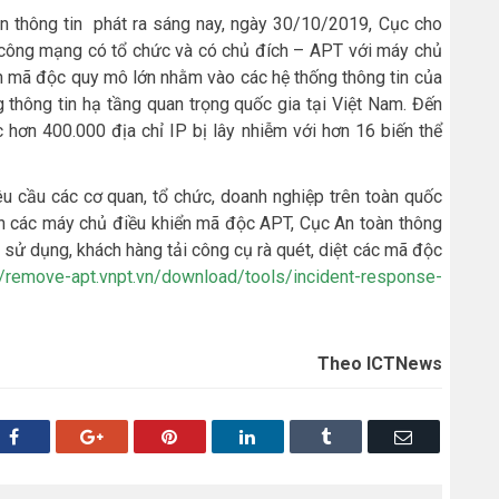
 thông tin phát ra sáng nay, ngày 30/10/2019, Cục cho
ấn công mạng có tổ chức và có chủ đích – APT với máy chủ
án mã độc quy mô lớn nhằm vào các hệ thống thông tin của
 thông tin hạ tầng quan trọng quốc gia tại Việt Nam. Đến
 hơn 400.000 địa chỉ IP bị lây nhiễm với hơn 16 biến thể
yêu cầu các cơ quan, tổ chức, doanh nghiệp trên toàn quốc
ến các máy chủ điều khiển mã độc APT, Cục An toàn thông
 sử dụng, khách hàng tải công cụ rà quét, diệt các mã độc
//remove-apt.vnpt.vn/download/tools/incident-response-
Theo ICTNews
Facebook
Google+
Pinterest
LinkedIn
Tumblr
Email