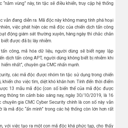
 “nằm vùng” này, tin tặc sẽ điều khiển, truy cập hệ thống
tặc vẫn đang diễn ra. Mã độc này không mang tính phá hoại
 nhiên, việc phát hiện các mã độc của chiến dịch tấn công
oạt động giám sát thường xuyên, hàng ngày thì chắc chắn
biết được đã bị lây nhiễm.
 tấn công, mã hóa dữ liệu, người dùng sẽ biết ngay lập
ến dịch tấn công APT, người dùng không biết bị nhiễm khi
y hiểm nhất”, chuyên gia CMC nhấn mạnh.
urity, các mã độc được nhóm tin tặc sử dụng trong chiến
i, khiến cho việc tìm, diệt khó khăn hơn. Tính đến thời điểm
n được 13 mẫu mã độc (con số biến thể của mã độc được
ong thông tin cảnh báo sáng nay, ngày 30/10/2019, là 16
c chuyên gia CMC Cyber Security chính là con số này vẫn
 là mã độc “ẩn mình” trong các hệ thống còn lớn hơn rất
, với việc tạo ra một con mã độc khá phức tạp, cho thấy