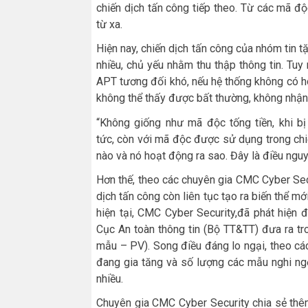
chiến dịch tấn công tiếp theo. Từ các mã độc
từ xa.
Hiện nay, chiến dịch tấn công của nhóm tin 
nhiều, chủ yếu nhằm thu thập thông tin. Tuy
APT tương đối khó, nếu hệ thống không có h
không thể thấy được bất thường, không nhận 
“Không giống như mã độc tống tiền, khi bị
tức, còn với mã độc được sử dụng trong chi
nào và nó hoạt động ra sao. Đây là điều ngu
Hơn thế, theo các chuyên gia CMC Cyber Sec
dịch tấn công còn liên tục tạo ra biến thể mớ
hiện tại, CMC Cyber Security,đã phát hiệ
Cục An toàn thông tin (Bộ TT&TT) đưa ra tr
mẫu – PV). Song điều đáng lo ngại, theo cá
đang gia tăng và số lượng các mẫu nghi ngờ
nhiều.
Chuyên gia CMC Cyber Security chia sẻ thêm