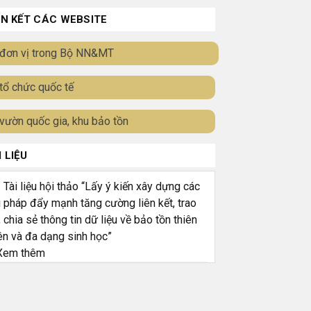
ÊN KẾT CÁC WEBSITE
đơn vị trong Bộ NN&MT
tổ chức quốc tế
vườn quốc gia, khu bảo tồn
I LIỆU
ài liệu hội thảo “Lấy ý kiến xây dựng các
i pháp đẩy mạnh tăng cường liên kết, trao
, chia sẻ thông tin dữ liệu về bảo tồn thiên
ên và đa dạng sinh học”
em thêm