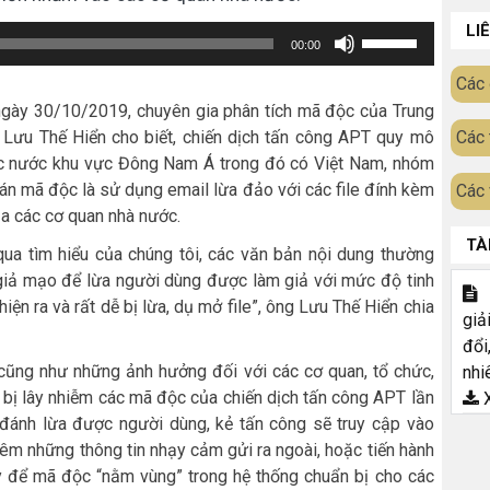
LI
Sử
00:00
dụng
Các 
các
 ngày 30/10/2019, chuyên gia phân tích mã độc của Trung
phím
Lưu Thế Hiển cho biết, chiến dịch tấn công APT quy mô
Các 
mũi
c nước khu vực Đông Nam Á trong đó có Việt Nam, nhóm
tán mã độc là sử dụng email lừa đảo với các file đính kèm
tên
Các 
của các cơ quan nhà nước.
Lên/Xuống
TÀ
để
qua tìm hiểu của chúng tôi, các văn bản nội dung thường
n giả mạo để lừa người dùng được làm giả với mức độ tinh
tăng
T
ện ra và rất dễ bị lừa, dụ mở file”, ông Lưu Thế Hiển chia
hoặc
giả
giảm
đổi
cũng như những ảnh hưởng đối với các cơ quan, tổ chức,
nhi
âm
 bị lây nhiễm các mã độc của chiến dịch tấn công APT lần
X
lượng.
đánh lừa được người dùng, kẻ tấn công sẽ truy cập vào
êm những thông tin nhạy cảm gửi ra ngoài, hoặc tiến hành
ay để mã độc “nằm vùng” trong hệ thống chuẩn bị cho các