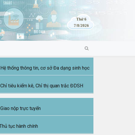
Thứ 6
7/8/2026
Hệ thống thông tin, cơ sở Đa dạng sinh học
Chỉ tiêu kiểm kê, Chỉ thị quan trắc ĐDSH
Giao nộp trực tuyến
Thủ tục hành chính