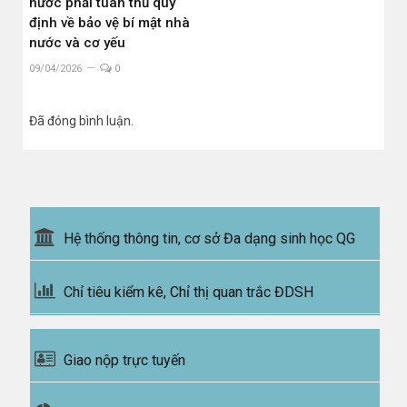
nước phải tuân thủ quy
định về bảo vệ bí mật nhà
nước và cơ yếu
09/04/2026
0
Đã đóng bình luận.
Hệ thống thông tin, cơ sở Đa dạng sinh học QG
Chỉ tiêu kiểm kê, Chỉ thị quan trắc ĐDSH
Giao nộp trực tuyến