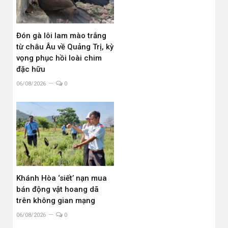
Đón gà lôi lam mào trắng
từ châu Âu về Quảng Trị, kỳ
vọng phục hồi loài chim
đặc hữu
06/08/2026
0
Khánh Hòa ‘siết’ nạn mua
bán động vật hoang dã
trên không gian mạng
06/08/2026
0