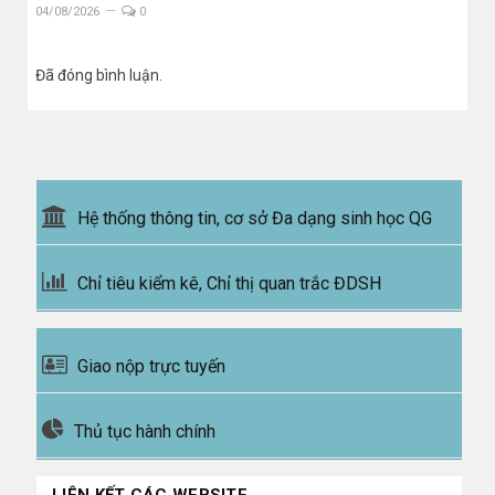
04/08/2026
0
Đã đóng bình luận.
Hệ thống thông tin, cơ sở Đa dạng sinh học QG
Chỉ tiêu kiểm kê, Chỉ thị quan trắc ĐDSH
Giao nộp trực tuyến
Thủ tục hành chính
LIÊN KẾT CÁC WEBSITE