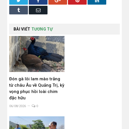
Tumblr
Email
BÀI VIẾT
TƯƠNG TỰ
Đón gà lôi lam mào trắng
từ châu Âu về Quảng Trị, kỳ
vọng phục hồi loài chim
đặc hữu
06/08/2026
0