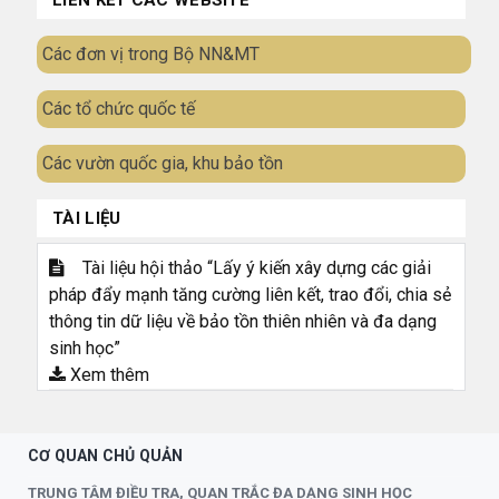
Các đơn vị trong Bộ NN&MT
Các tổ chức quốc tế
Các vườn quốc gia, khu bảo tồn
TÀI LIỆU
Tài liệu hội thảo “Lấy ý kiến xây dựng các giải
pháp đẩy mạnh tăng cường liên kết, trao đổi, chia sẻ
thông tin dữ liệu về bảo tồn thiên nhiên và đa dạng
sinh học”
Xem thêm
CƠ QUAN CHỦ QUẢN
TRUNG TÂM ĐIỀU TRA, QUAN TRẮC ĐA DẠNG SINH HỌC