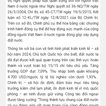
thị, nghị quyết, pháp luật quan trọng đối với người Việt
Nam ở nước ngoài như: Nghị quyết số 36-NQ/TW ngày
26/3/2004; Chỉ thị số 45-CT/TW ngày 19/5/2015; Kết
luận số 12-KL/TW ngày 12/8/2021 của Bộ Chính trị.
Trên cơ sở đó, Chính phủ cụ thể hóa bằng các chương
trình hành động cụ thể để huy động sức mạnh của cộng
đồng người Việt Nam ở nước ngoài đóng góp xây dựng
đất nước.
Thông tin với bà con về tình hình phát triển kinh tế – xã
hội năm 2024, Chủ tịch Quốc hội cho biết, đất nước ta
đã đạt được kết quả quan trọng trên các lĩnh vực: hoàn
thành và vượt toàn bộ 15/15 chỉ tiêu chủ yếu. Tăng
trưởng GDP đạt 7,09%. Thu nhập bình quân khoảng
4.700 USD/người; tỷ lệ hộ nghèo còn dưới 1,93%…
Chính trị – xã hội ổn định; đảm bảo mục tiêu tăng
trưởng, kiềm chế lạm phát, ổn định kinh tế vĩ mô; quốc
phòng – an ninh được giữ vững. Công tác đối ngoại
được tăng cường. “Trong thành tựu chung của đất nước
có sự đóng góp rất quan trọng của cộng đồng người