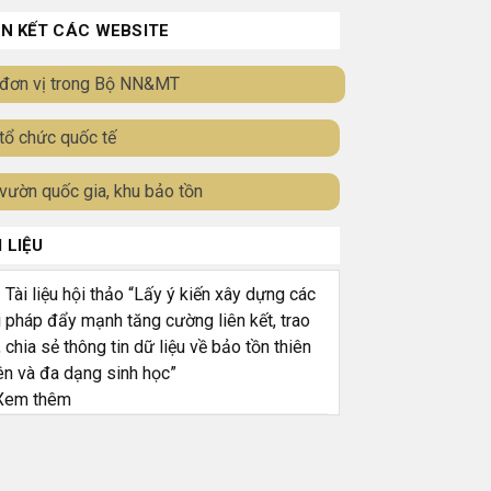
ÊN KẾT CÁC WEBSITE
đơn vị trong Bộ NN&MT
tổ chức quốc tế
vườn quốc gia, khu bảo tồn
I LIỆU
ài liệu hội thảo “Lấy ý kiến xây dựng các
i pháp đẩy mạnh tăng cường liên kết, trao
, chia sẻ thông tin dữ liệu về bảo tồn thiên
ên và đa dạng sinh học”
em thêm