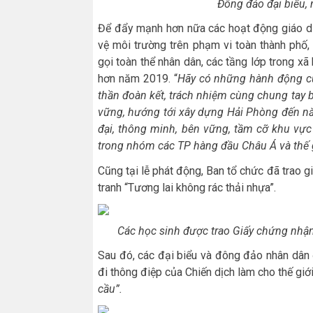
Đông đảo đại biểu,
Để đẩy mạnh hơn nữa các hoạt động giáo dụ
vệ môi trường trên phạm vi toàn thành phố
gọi toàn thể nhân dân, các tầng lớp trong x
hơn năm 2019. “
Hãy có những hành động cụ 
thần đoàn kết, trách nhiệm cùng chung tay b
vững, hướng tới xây dựng Hải Phòng đến nă
đại, thông minh, bên vững, tầm cỡ khu vực
trong nhóm các TP hàng đầu Châu Á và thế 
Cũng tại lễ phát động, Ban tổ chức đã trao gi
tranh “Tương lai không rác thải nhựa”.
Các học sinh được trao Giấy chứng nhận 
Sau đó, các đại biểu và đông đảo nhân dân 
đi thông điệp của Chiến dịch làm cho thế gi
cầu”.