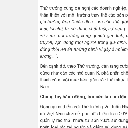
Thứ trưởng cũng đề nghị các doanh nghiệp, 
thân thiện với môi trường thay thế các sản
gia hưởng ứng Chiến dịch Làm cho thế giớ
loại, tái chế, tái sử dụng chất thải, sử dụn
vệ sinh môi trường xung quanh gia đình, 
truyền, vận động mọi người trong gia đình
đồng thời lên án những hành vi gây ô nhiễm
lượng…
“.
Bên cạnh đó, theo Thứ trưởng, cần tăng cườ
cũng như cần các nhà quản lý, phà phân phố
thành công với mục tiêu giảm rác thải nhựa t
Nam.
Chung tay hành động, tạo sức lan tỏa lớn
Đồng quan điểm với Thứ trưởng Võ Tuấn Nhâ
nữ Việt Nam chia sẻ, phụ nữ chiếm trên 50% 
quản lý rác thải nhựa, từ sản xuất, sử dụn
phân loại rác tại nguồn và giảm sử dụng s