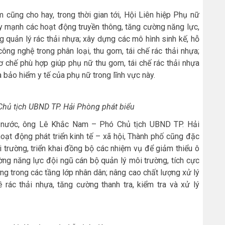
 cũng cho hay, trong thời gian tới, Hội Liên hiệp Phụ nữ
ẩy mạnh các hoạt động truyền thông, tăng cường năng lực,
g quản lý rác thải nhựa; xây dựng các mô hình sinh kế, hỗ
ng nghệ trong phân loại, thu gom, tái chế rác thải nhựa;
ơ chế phù hợp giúp phụ nữ thu gom, tái chế rác thải nhựa
a bảo hiểm y tế của phụ nữ trong lĩnh vực này.
hủ tịch UBND TP. Hải Phòng phát biểu
ả nước, ông Lê Khắc Nam – Phó Chủ tịch UBND TP. Hải
oạt động phát triển kinh tế – xã hội, Thành phố cũng đặc
 trường, triển khai đồng bộ các nhiệm vụ để giảm thiểu ô
ờng năng lực đội ngũ cán bộ quản lý môi trường, tích cực
ng trong các tầng lớp nhân dân; nâng cao chất lượng xử lý
ề rác thải nhựa, tăng cường thanh tra, kiểm tra và xử lý