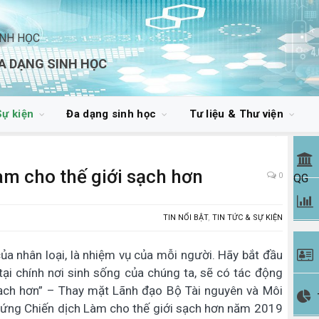
INH HỌC
A DẠNG SINH HỌC
Sự kiện
Đa dạng sinh học
Tư liệu & Thư viện
àm cho thế giới sạch hơn
0
QG
TIN NỔI BẬT
,
TIN TỨC & SỰ KIỆN
ủa nhân loại, là nhiệm vụ của mỗi người. Hãy bắt đầu
ại chính nơi sinh sống của chúng ta, sẽ có tác động
 sạch hơn” – Thay mặt Lãnh đạo Bộ Tài nguyên và Môi
g ứng Chiến dịch Làm cho thế giới sạch hơn năm 2019