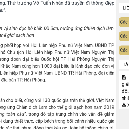
òng, Thứ trưởng Võ Tuấn Nhân đã truyền đi thông điệp
LI
u”.
Các 
n vệ sinh dọc bờ biển Đồ Sơn, hưởng ứng Chiến dịch làm
thế giới sạch hơn
Các 
ng phối hợp với Hội Liên hiệp Phụ nữ Việt Nam, UBND TP.
Các 
hó Chủ tịch Hội Liên hiệp Phụ nữ Việt Nam Nguyễn Thị
rưởng đoàn đại biểu Quốc hội TP. Hải Phòng Nguyễn Thị
TÀ
Khắc Nam cùng hơn 1.000 đại biểu là lãnh đạo các đơn vị
 Liên hiệp Phụ nữ Việt Nam, UBND TP. Hải Phòng, đại diện
T
 địa bàn TP. Hải Phòng.
giả
đổi
nhi
ân cho biết, cùng với 130 quốc gia trên thế giới, Việt Nam
X
ởng ứng Chiến dịch Làm cho thế giới sạch hơn năm 2019
ng toàn cầu
”, trong đó tập trung chính vào vấn đề giảm
ội dung thiết thực, cấp bách trong bối cảnh nhiều quốc gia
do rác thải nhựa; đồng thời kêu gọi toàn hệ thống chính trị,