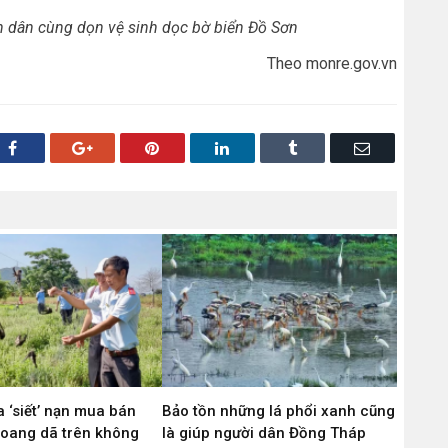
n dân cùng dọn vệ sinh dọc bờ biển Đồ Sơn
Theo monre.gov.vn
Facebook
Google+
Pinterest
LinkedIn
Tumblr
Email
 ‘siết’ nạn mua bán
Bảo tồn những lá phổi xanh cũng
hoang dã trên không
là giúp người dân Đồng Tháp