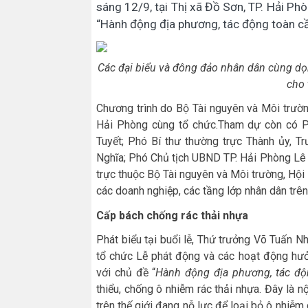
sáng 12/9, tại Thị xã Đồ Sơn, TP. Hải Ph
“Hành động địa phương, tác động toàn cầ
Các đại biểu và đông đảo nhân dân cùng dọ
cho 
Chương trình do Bộ Tài nguyên và Môi trườ
Hải Phòng cùng tổ chức.Tham dự còn có P
Tuyết; Phó Bí thư thường trực Thành ủy, T
Nghĩa; Phó Chủ tịch UBND TP. Hải Phòng Lê 
trực thuộc Bộ Tài nguyên và Môi trường, Hội
các doanh nghiệp, các tầng lớp nhân dân trên
Cấp bách chống rác thải nhựa
Phát biểu tại buổi lễ, Thứ trưởng Võ Tuấn Nh
tổ chức Lễ phát động và các hoạt động hư
với chủ đề “
Hành động địa phương, tác độ
thiểu, chống ô nhiễm rác thải nhựa. Đây là n
trên thế giới đang nỗ lực để loại bỏ ô nhiễm 