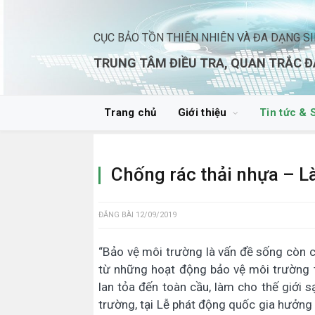
CỤC BẢO TỒN THIÊN NHIÊN VÀ ĐA DẠNG S
TRUNG TÂM ĐIỀU TRA, QUAN TRẮC Đ
Trang chủ
Giới thiệu
Tin tức & 
Chống rác thải nhựa – L
ĐĂNG BÀI
12/09/2019
“Bảo vệ môi trường là vấn đề sống còn c
từ những hoạt động bảo vệ môi trường t
lan tỏa đến toàn cầu, làm cho thế giới
trường, tại Lễ phát động quốc gia hưởn