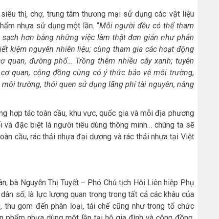
siêu thị, chợ, trung tâm thương mại sử dụng các vật liệu
 phẩm nhựa sử dụng một lần. “
Mỗi người đều có thể tham
i sạch hơn bằng những việc làm thật đơn giản như phân
g tiết kiệm nguyên nhiên liệu; cùng tham gia các hoạt động
cơ quan, đường phố… Trồng thêm nhiều cây xanh; tuyên
, cơ quan, cộng đồng cùng có ý thức bảo vệ môi trường,
 môi trường, thói quen sử dụng lãng phí tài nguyên, năng
ng hợp tác toàn cầu, khu vực, quốc gia và mỗi địa phương
i và đặc biệt là người tiêu dùng thông minh… chúng ta sẽ
oàn cầu, rác thải nhựa đại dương và rác thải nhựa tại Việt
n, bà Nguyễn Thị Tuyết – Phó Chủ tịch Hội Liên hiệp Phụ
dân số; là lực lượng quan trọng trong tất cả các khâu của
g, thu gom đến phân loại, tái chế cũng như trong tổ chức
ản phẩm nhựa dùng một lần tại hộ gia đình và cộng đồng.