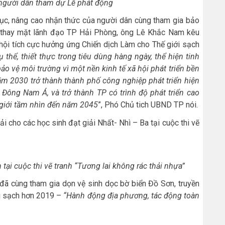
 người dân tham dự Lễ phát động
c, nâng cao nhận thức của người dân cùng tham gia bảo
, thay mặt lãnh đạo TP Hải Phòng, ông Lê Khắc Nam kêu
ã hội tích cực hưởng ứng Chiến dịch Làm cho Thế giới sạch
thể, thiết thực trong tiêu dùng hàng ngày, thể hiện tinh
ảo vệ môi trường vì một nền kinh tế xã hội phát triển bền
m 2030 trở thành thành phố công nghiệp phát triển hiện
 Đông Nam Á, và trở thành TP có trình độ phát triển cao
giới tầm nhìn đến năm 2045
”, Phó Chủ tich UBND TP nói.
ải cho các học sinh đạt giải Nhất- Nhì – Ba tại cuộc thi vẽ
tại cuộc thi vẽ tranh “Tương lai không rác thải nhựa”
đã cùng tham gia dọn vệ sinh dọc bờ biển Đồ Sơn, truyền
ới sạch hơn 2019 –
“Hành động địa phương, tác động toàn