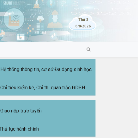
Thứ 5
6/8/2026
Hệ thống thông tin, cơ sở Đa dạng sinh học
Chỉ tiêu kiểm kê, Chỉ thị quan trắc ĐDSH
Giao nộp trực tuyến
Thủ tục hành chính