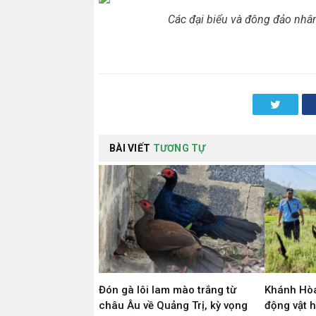
Các đại biểu và đông đảo nhâ
Twitter
BÀI VIẾT
TƯƠNG TỰ
Đón gà lôi lam mào trắng từ
Khánh Hòa
châu Âu về Quảng Trị, kỳ vọng
động vật 