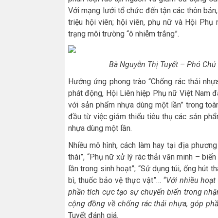
Với mạng lưới tổ chức đến tận các thôn bản,
triệu hội viên; hội viên, phụ nữ và Hội Phụ
trạng môi trường “ô nhiễm trắng”.
Bà Nguyễn Thị Tuyết – Phó Chủ 
Hưởng ứng phong trào “Chống rác thải nhựa
phát động, Hội Liên hiệp Phụ nữ Việt Nam đ
với sản phẩm nhựa dùng một lần” trong toàn
đầu từ việc giảm thiểu tiêu thụ các sản phẩ
nhựa dùng một lần.
Nhiều mô hình, cách làm hay tại địa phươn
thái”, “Phụ nữ xử lý rác thải văn minh – biế
lần trong sinh hoạt”; “Sử dụng túi, ống hút t
bì, thuốc bảo vệ thực vật”… “
Với nhiều hoạt
phần tích cực tạo sự chuyển biến trong nhậ
cộng đồng về chống rác thải nhựa, góp ph
Tuyết đánh giá.