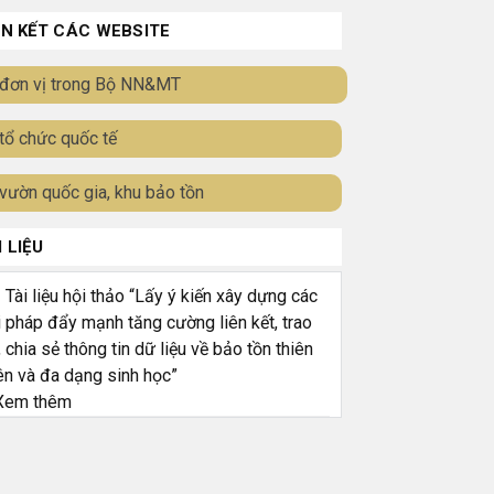
ÊN KẾT CÁC WEBSITE
đơn vị trong Bộ NN&MT
tổ chức quốc tế
vườn quốc gia, khu bảo tồn
I LIỆU
ài liệu hội thảo “Lấy ý kiến xây dựng các
i pháp đẩy mạnh tăng cường liên kết, trao
, chia sẻ thông tin dữ liệu về bảo tồn thiên
ên và đa dạng sinh học”
em thêm