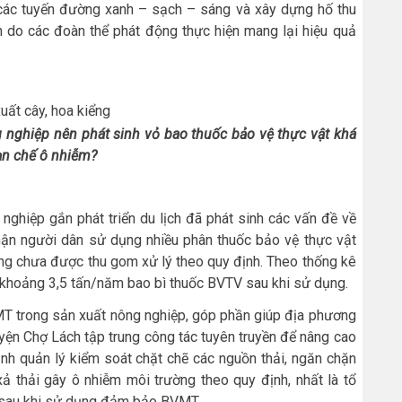
 các tuyến đường xanh – sạch – sáng và xây dựng hố thu
ình do các đoàn thể phát động thực hiện mang lại hiệu quả
uất cây, hoa kiểng
 nghiệp nên phát sinh vỏ bao thuốc bảo vệ thực vật khá
ạn chế ô nhiễm?
nghiệp gắn phát triển du lịch đã phát sinh các vấn đề về
ận người dân sử dụng nhiều phân thuốc bảo vệ thực vật
ụng chưa được thu gom xử lý theo quy định. Theo thống kê
nh khoảng 3,5 tấn/năm bao bì thuốc BVTV sau khi sử dụng.
T trong sản xuất nông nghiệp, góp phần giúp địa phương
yện Chợ Lách tập trung công tác tuyên truyền để nâng cao
 quản lý kiểm soát chặt chẽ các nguồn thải, ngăn chặn
xả thải gây ô nhiễm môi trường theo quy định, nhất là tổ
V sau khi sử dụng đảm bảo BVMT.