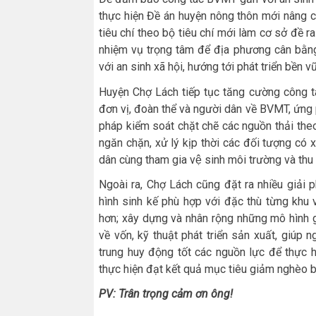
thực hiện Đề án huyện nông thôn mới nâng c
tiêu chí theo bộ tiêu chí mới làm cơ sở đề r
nhiệm vụ trọng tâm để địa phương cân bằng
với an sinh xã hội, hướng tới phát triển bền v
Huyện Chợ Lách tiếp tục tăng cường công tá
đơn vị, đoàn thể và người dân về BVMT, ứng ph
pháp kiểm soát chặt chẽ các nguồn thải theo
ngăn chặn, xử lý kịp thời các đối tượng có x
dân cùng tham gia vệ sinh môi trường và thu
Ngoài ra, Chợ Lách cũng đặt ra nhiều giải
hình sinh kế phù hợp với đặc thù từng khu 
hơn; xây dựng và nhân rộng những mô hình 
về vốn, kỹ thuật phát triển sản xuất, giúp
trung huy động tốt các nguồn lực để thực h
thực hiện đạt kết quả mục tiêu giảm nghèo 
P
V: Trân trọng cảm ơn ông!