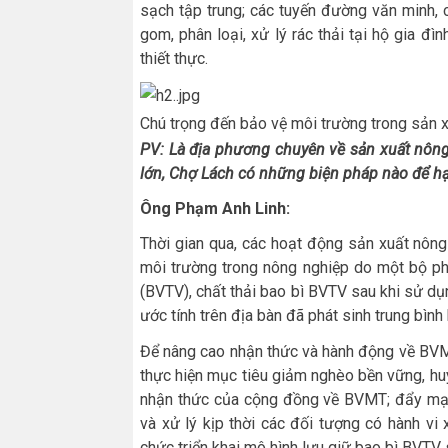
sạch tập trung; các tuyến đường văn minh,
gom, phân loại, xử lý rác thải tại hộ gia đ
thiết thực.
Chú trọng đến bảo vệ môi trường trong sản x
PV: Là địa phương chuyên về sản xuất nông
lớn, Chợ Lách có những biện pháp nào để h
Ông
Phạm Anh Linh:
Thời gian qua, các hoạt động sản xuất nông 
môi trường trong nông nghiệp do một bộ ph
(BVTV), chất thải bao bì BVTV sau khi sử d
ước tính trên địa bàn đã phát sinh trung bì
Để nâng cao nhận thức và hành động về BVM
thực hiện mục tiêu giảm nghèo bền vững, hu
nhận thức của cộng đồng về BVMT; đẩy mạnh
và xử lý kịp thời các đối tượng có hành vi 
chức triển khai mô hình lưu giữ bao bì BVT