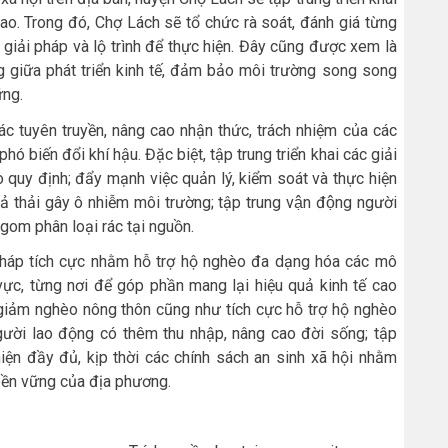
ao. Trong đó, Chợ Lách sẽ tổ chức rà soát, đánh giá từng
a giải pháp và lộ trình để thực hiện. Đây cũng được xem là
 giữa phát triển kinh tế, đảm bảo môi trường song song
ững.
c tuyên truyền, nâng cao nhận thức, trách nhiệm của các
ó biến đổi khí hậu. Đặc biệt, tập trung triển khai các giải
 quy định; đẩy mạnh việc quản lý, kiểm soát và thực hiện
ả thải gây ô nhiễm môi trường; tập trung vận động người
 gom phân loại rác tại nguồn.
 pháp tích cực nhằm hỗ trợ hộ nghèo đa dạng hóa các mô
vực, từng nơi để góp phần mang lại hiệu quả kinh tế cao
giảm nghèo nông thôn cũng như tích cực hỗ trợ hộ nghèo
 người lao động có thêm thu nhập, nâng cao đời sống; tập
iện đầy đủ, kịp thời các chính sách an sinh xã hội nhằm
bền vững của địa phương.