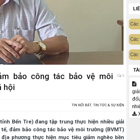
LI
Các 
Các 
Các 
TÀ
Đảm bảo công tác bảo vệ môi
0
T
ã hội
giả
đổi
TIN NỔI BẬT
,
TIN TỨC & SỰ KIỆN
nhi
X
ỉnh Bến Tre) đang tập trung thực hiện nhiều giải
h tế, đảm bảo công tác bảo vệ môi trường (BVMT)
úp địa phương thực hiện mục tiêu giảm nghèo bền