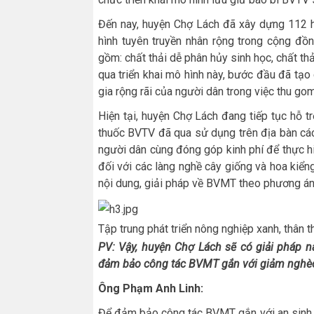
Đến nay, huyện Chợ Lách đã xây dựng 112 h
hình tuyên truyền nhân rộng trong cộng đồng
gồm: chất thải dễ phân hủy sinh học, chất th
qua triển khai mô hình này, bước đầu đã tạo
gia rộng rãi của người dân trong việc thu go
Hiện tại, huyện Chợ Lách đang tiếp tục hỗ t
thuốc BVTV đã qua sử dụng trên địa bàn các xã
người dân cùng đóng góp kinh phí để thực h
đối với các làng nghề cây giống và hoa kiển
nội dung, giải pháp về BVMT theo phương á
Tập trung phát triển nông nghiệp xanh, thân 
PV:
Vậy, huyện Chợ Lách sẽ có giải pháp n
đảm bảo công tác BVMT gắn với giảm nghèo
Ôn
g Phạm Anh Linh:
Để đảm bảo công tác BVMT gắn với an sinh xã