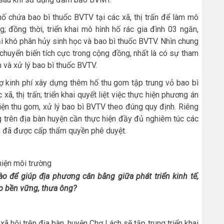
ố chứa bao bì thuốc BVTV tại các xã, thị trấn để làm mô
; đồng thời, triển khai mô hình hố rác gia đình 03 ngăn,
ải khó phân hủy sinh học và bao bì thuốc BVTV. Nhìn chung
 chuyển biến tích cực trong cộng đồng, nhất là có sự tham
m và xử lý bao bì thuốc BVTV.
rợ kinh phí xây dựng thêm hố thu gom tập trung vỏ bao bì
, thị trấn; triển khai quyết liệt việc thực hiện phương án
iện thu gom, xử lý bao bì BVTV theo đúng quy định. Riêng
g trên địa bàn huyện cần thực hiện đầy đủ nghiêm túc các
n đã được cấp thẩm quyền phê duyệt.
thiện môi trường
ào để giúp địa phương cân bằng giữa phát triển kinh tế,
 bền vững, thưa ông?
 hội trên địa bàn, huyện Chợ Lách sẽ tập trung triển khai