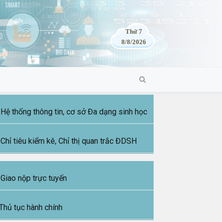
Thứ 7
8/8/2026
Hệ thống thông tin, cơ sở Đa dạng sinh học
Chỉ tiêu kiểm kê, Chỉ thị quan trắc ĐDSH
Giao nộp trực tuyến
Thủ tục hành chính