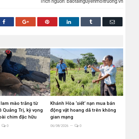
Trích nguồn: baotainguyenmoitruong.vn
Facebook
Google+
Pinterest
LinkedIn
Tumblr
Email
 lam mào trắng từ
Khánh Hòa ‘siết’ nạn mua bán
 Quảng Trị, kỳ vọng
động vật hoang dã trên không
loài chim đặc hữu
gian mạng
0
06/08/2026
0