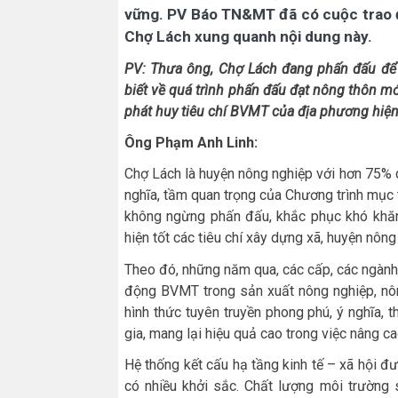
vững. PV Báo TN&MT đã có cuộc trao 
Chợ Lách xung quanh nội dung này.
PV: Thưa ông,
Chợ Lách đang phấn đấu để 
biết về quá trình phấn đấu đạt nông thôn mới
phát huy tiêu chí BVMT của địa phương hiện
Ôn
g Phạm Anh Linh:
Chợ Lách là huyện nông nghiệp với hơn 75% 
nghĩa, tầm quan trọng của Chương trình mục 
không ngừng phấn đấu, khắc phục khó khăn,
hiện tốt các tiêu chí xây dựng xã, huyện nông
Theo đó, những năm qua, các cấp, các ngành 
động BVMT trong sản xuất nông nghiệp, nôn
hình thức tuyên truyền phong phú, ý nghĩa, 
gia, mang lại hiệu quả cao trong việc nâng c
Hệ thống kết cấu hạ tầng kinh tế – xã hội đ
có nhiều khởi sắc. Chất lượng môi trường 