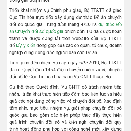
trong giai đoạn mới.
Triển khai nhiệm vụ Chính phủ giao, Bộ TT&TT đã giao
Cục Tin hóa trực tiếp xây dựng dự thảo Đề án chuyển
đổi số quốc gia. Trung tuần tháng 4/2019,
dự thảo Đề
án Chuyển đổi số quốc gia
phiên bản 1.0 đã được hoàn
thành và được đăng tải trên website của Bộ TT&TT
để
lấy ý kiến
đóng góp của các cơ quan, tổ chức, doanh
nghiệp cùng đông đảo người dân cho Đề án.
Liên quan đến nhiệm vụ này, ngày 6/9/2019, Bộ TT&TT
đã có Quyết định 1454 điều chuyển nhiệm vụ về chuyển
đổi số từ Cục Tin học hóa sang Vụ CNTT thuộc Bộ.
Cụ thể, theo Quyết định, Vụ CNTT có trách nhiệm tiếp
nhận, triển khai thực hiện tiếp đảm bảo liên tục và hiệu
quả các nội dung công việc về chuyển đổi số: Xác định
tầm nhìn, mục tiêu, nhiệm vụ, giải pháp chuyển đổi số
quốc gia, bao gồm các biện pháp thúc đẩy thực hiện
quá trình chuyển đổi số và kiến nghị chuyển đổi quy
trình hoạt động phù hợp với công nghệ mới; xây dựng