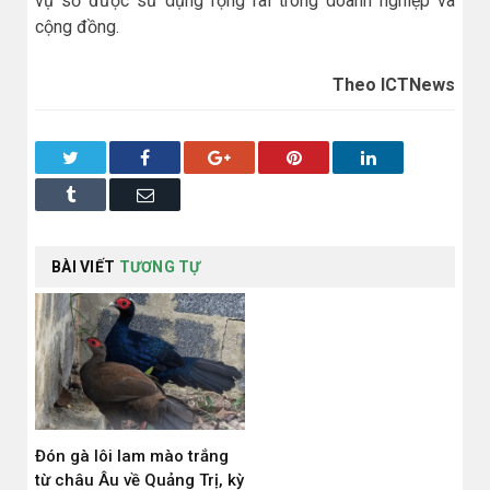
vụ số được sử dụng rộng rãi trong doanh nghiệp và
cộng đồng.
Theo ICTNews
Twitter
Facebook
Google+
Pinterest
LinkedIn
Tumblr
Email
BÀI VIẾT
TƯƠNG TỰ
Đón gà lôi lam mào trắng
từ châu Âu về Quảng Trị, kỳ