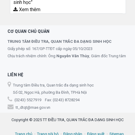
sinh học”
Xem thêm
CƠ QUAN CHỦ QUẢN
TRUNG TÂM ĐIỀU TRA, QUAN TRẮC ĐA DẠNG SINH HỌC
Giấy phép số: 167/GP-TTĐT cấp ngày 05/10/2023
Chịu trách nhiệm chính: Ông
Nguyễn Văn Thùy
, Giám đốc Trung tâm
LIÊN HỆ
Trung tâm Điều tra, Quan trắc đa dạng sinh học
Số 02, Ngọc Hà, phường Ba Đình, TP.Hà Nội
(0243) 5527919 Fax: (0243) 8728294
tt_dtqt@mae.gov.vn
Copyright © 2025 TT ĐIỀU TRA, QUAN TRẮC ĐA DẠNG SINH HỌC
Trang chủ
Trang nội bộ
Đăng nhập
Đăng xuất
Sitemap