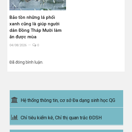
Bảo tồn những lá phổi
xanh cũng là giúp người
dân Đồng Tháp Mười làm
ăn được mùa
04/08/2026
0
Đã đóng bình luận.
Hệ thống thông tin, cơ sở Đa dạng sinh học QG
Chỉ tiêu kiểm kê, Chỉ thị quan trắc ĐDSH