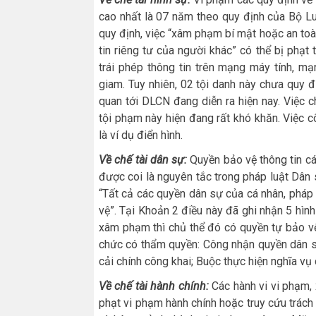
cao nhất là 07 năm theo quy định của Bộ L
quy định, việc “xâm phạm bí mật hoặc an toàn 
tin riêng tư của người khác” có thể bị phạ
trái phép thông tin trên mạng máy tính, m
giam. Tuy nhiên, 02 tội danh này chưa quy đị
quan tới DLCN đang diễn ra hiện nay. Việc 
tội phạm này hiện đang rất khó khăn. Việc 
là ví dụ điển hình.
Về chế tài dân sự:
Quyền bảo vệ thông tin c
được coi là nguyên tắc trong pháp luật Dân
“Tất cả các quyền dân sự của cá nhân, pháp
vệ”. Tại Khoản 2 điều này đã ghi nhận 5 hình
xâm phạm thì chủ thể đó có quyền tự bảo vệ
chức có thẩm quyền: Công nhận quyền dân sự
cải chính công khai; Buộc thực hiện nghĩa vụ 
Về chế tài hành chính:
Các hành vi vi phạm,
phạt vi phạm hành chính hoặc truy cứu trách