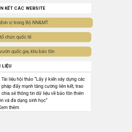
ÊN KẾT CÁC WEBSITE
đơn vị trong Bộ NN&MT
tổ chức quốc tế
vườn quốc gia, khu bảo tồn
I LIỆU
ài liệu hội thảo “Lấy ý kiến xây dựng các
i pháp đẩy mạnh tăng cường liên kết, trao
, chia sẻ thông tin dữ liệu về bảo tồn thiên
ên và đa dạng sinh học”
em thêm