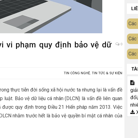
LI
Các 
Các 
vi vi phạm quy định bảo vệ dữ
0
Các 
TÀ
TIN CÔNG NGHỆ
,
TIN TỨC & SỰ KIỆN
T
rong thực tiễn đời sống xã hội nước ta nhưng lại là vấn đề
giả
đổi
p luật. Bảo vệ dữ liệu cá nhân (DLCN) là vấn đề liên quan
nhi
đã được quy định trong Điều 21 Hiến pháp năm 2013. Việc
X
 DLCN nhằm trước hết là bảo vệ quyền bí mật cá nhân của