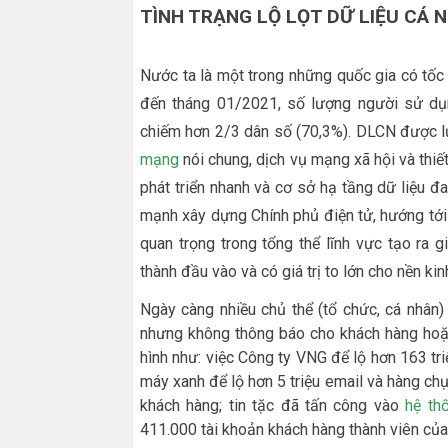
TÌNH TRẠNG LỘ LỌT DỮ LIỆU CÁ 
Nước ta là một trong những quốc gia có tốc
đến tháng 01/2021, số lượng người sử dụn
chiếm hơn 2/3 dân số (70,3%). DLCN được lưu
mạng
nói chung, dịch vụ mạng xã hội và thiết
phát triển nhanh và cơ sở hạ tầng dữ liệu đ
mạnh xây dựng Chính phủ điện tử, hướng tới 
quan trọng trong tổng thể lĩnh vực tạo ra g
thành đầu vào và có giá trị to lớn cho nền kin
Ngày càng nhiều chủ thể (tổ chức, cá nhân)
nhưng không thông báo cho khách hàng hoặc đ
hình như: việc Công ty VNG để lộ hơn 163 tr
máy xanh để lộ hơn 5 triệu email và hàng chục
khách hàng; tin tặc đã tấn công vào
hệ th
411.000 tài khoản khách hàng thành viên củ