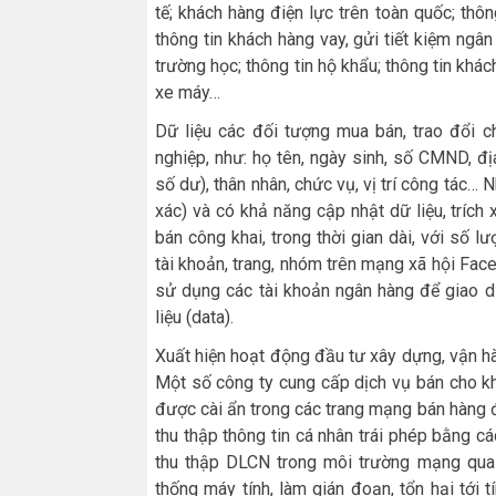
tế; khách hàng điện lực trên toàn quốc; thôn
thông tin khách hàng vay, gửi tiết kiệm ngâ
trường học; thông tin hộ khẩu; thông tin khác
xe máy…
Dữ liệu các đối tượng mua bán, trao đổi ch
nghiệp, như: họ tên, ngày sinh, số CMND, đị
số dư), thân nhân, chức vụ, vị trí công tác… 
xác) và có khả năng cập nhật dữ liệu, trích 
bán công khai, trong thời gian dài, với số 
tài khoản, trang, nhóm trên mạng xã hội Face
sử dụng các tài khoản ngân hàng để giao dị
liệu (data).
Xuất hiện hoạt động đầu tư xây dựng, vận hà
Một số công ty cung cấp dịch vụ bán cho kh
được cài ẩn trong các trang mạng bán hàng đ
thu thập thông tin cá nhân trái phép bằng 
thu thập DLCN trong môi trường mạng qua 
thống máy tính, làm gián đoạn, tổn hại tới 