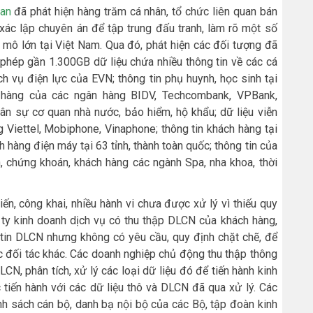
an
đã phát hiện hàng trăm cá nhân, tổ chức liên quan bán
xác lập chuyên án để tập trung đấu tranh, làm rõ một số
mô lớn tại Việt Nam. Qua đó, phát hiện các đối tượng đã
 phép gần 1.300GB dữ liệu chứa nhiều thông tin về các cá
h vụ điện lực của EVN; thông tin phụ huynh, học sinh tại
h hàng của các ngân hàng BIDV, Techcombank, VPBank,
hân sự cơ quan nhà nước, bảo hiểm, hộ khẩu; dữ liệu viễn
 Viettel, Mobiphone, Vinaphone; thông tin khách hàng tại
 hàng điện máy tại 63 tỉnh, thành toàn quốc; thông tin của
h, chứng khoán, khách hàng các ngành Spa, nha khoa, thời
n, công khai, nhiều hành vi chưa được xử lý vì thiếu quy
 ty kinh doanh dịch vụ có thu thập DLCN của khách hàng,
 tin DLCN nhưng không có yêu cầu, quy định chặt chẽ, để
c đối tác khác. Các doanh nghiệp chủ động thu thập thông
CN, phân tích, xử lý các loại dữ liệu đó để tiến hành kinh
tiến hành với các dữ liệu thô và DLCN đã qua xử lý. Các
anh sách cán bộ, danh bạ nội bộ của các Bộ, tập đoàn kinh