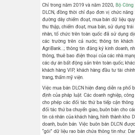
Chỉ trong năm 2019 và năm 2020,
Bộ Công 
DLCN, đồng thời chỉ đạo đơn vị chức năng 
đường dây chiếm đoạt, mua bán dữ liệu quy 
thu thập, chiếm đoạt, mua bán, sử dụng trái
nhân, tổ chức trên toàn quốc đã sử dụng dịc
các trường trên cả nước; thông tin khác
AgriBank…; thông tin đăng ký kinh doanh, n
thông, thuê bao điện thoại của các nhà mạng
các dự án bất động sản trên toàn quốc; khách
khách hàng VIP, khách hàng đầu tư tài chín
trang, thẩm mỹ viện.
Việc mua bán DLCN hiện đang diễn ra phổ biế
định của pháp luật. Các doanh nghiệp, công
cho phép các đối tác thứ ba tiếp cận thông
đối tác thứ ba chuyển giao, buôn bán cho cá
tin cá nhân của khách hàng, hình thành kho DL
doanh, buôn bán. Việc buôn bán DLCN được 
“gói” dữ liệu rao bán chứa thông tin như: D