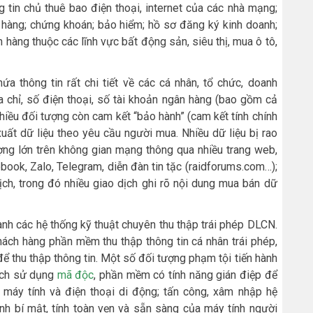
g tin chủ thuê bao điện thoại, internet của các nhà mạng;
n hàng; chứng khoán; bảo hiểm; hồ sơ đăng ký kinh doanh;
h hàng thuộc các lĩnh vực bất động sản, siêu thị, mua ô tô,
ứa thông tin rất chi tiết về các cá nhân, tổ chức, doanh
a chỉ, số điện thoại, số tài khoản ngân hàng (bao gồm cả
Nhiều đối tượng còn cam kết “bảo hành” (cam kết tính chính
xuất dữ liệu theo yêu cầu người mua. Nhiều dữ liệu bị rao
lượng lớn trên không gian mạng thông qua nhiều trang web,
book, Zalo, Telegram, diễn đàn tin tặc (raidforums.com…);
ch, trong đó nhiều giao dịch ghi rõ nội dung mua bán dữ
nh các hệ thống kỹ thuật chuyên thu thập trái phép DLCN.
ách hàng phần mềm thu thập thông tin cá nhân trái phép,
ể thu thập thông tin. Một số đối tượng phạm tội tiến hành
cách sử dụng
mã độc
, phần mềm có tính năng gián điệp để
máy tính và điện thoại di động; tấn công, xâm nhập hệ
tính bí mật, tính toàn vẹn và sẵn sàng của máy tính người