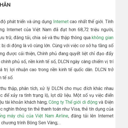
NHÂN
 độ phát triển và ứng dụng
Internet
cao nhất thế giới. Tính
g Internet của Việt Nam đã đạt hơn 68,72 triệu người,
 trữ, đăng tải, chia sẻ và thu thập thông qua
không gian
 bị di động là vô cùng lớn. Cùng với việc cơ sở hạ tầng số
ang được cải thiện, Chính phủ đang quyết liệt chỉ đạo đẩy
chính phủ số, nền kinh tế số, DLCN ngày càng chiếm vị trí
iá trị lợi nhuận cao trong nền kinh tế quốc dân. DLCN trở
h tế số.
 thu thập, phân tích, xử lý DLCN cho mục đích khác nhau
ể xảy ra tình trạng lộ, lọt dữ liệu. Một số vụ việc điển
iệu tài khoản khách hàng;
Công ty Thế giới di động
và Điện
 nghìn thông tin thẻ thanh toán như Visa, thẻ tín dụng của
ống máy chủ của Việt Nam Airline
, đăng tải lên Internet
a chương trình Bông Sen Vàng;…