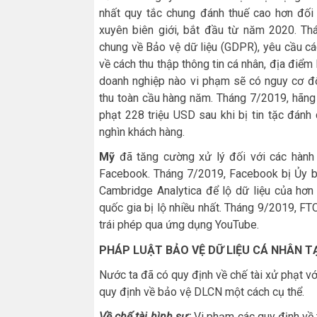
nhất quy tắc chung đánh thuế cao hơn đối 
xuyên biên giới, bắt đầu từ năm 2020. T
chung về Bảo vệ dữ liệu (GDPR), yêu cầu các
về cách thu thập thông tin cá nhân, địa điểm 
doanh nghiệp nào vi phạm sẽ có nguy cơ đố
thu toàn cầu hàng năm. Tháng 7/2019, hãng
phạt 228 triệu USD sau khi bị tin tặc đánh 
nghìn khách hàng.
Mỹ
đã tăng cường xử lý đối với các hành v
Facebook. Tháng 7/2019, Facebook bị Ủy ba
Cambridge Analytica để lộ dữ liệu của hơn
quốc gia bị lộ nhiều nhất. Tháng 9/2019, FT
trái phép qua ứng dụng YouTube.
PHÁP LUẬT BẢO VỆ DỮ LIỆU CÁ NHÂN TẠ
Nước ta đã có quy định về chế tài xử phạt v
quy định về bảo vệ DLCN một cách cụ thể.
Về chế tài hình sự:
Vi phạm các quy định về t