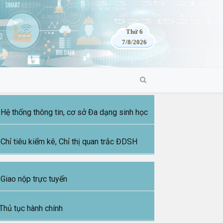
Thứ 6
7/8/2026
Hệ thống thông tin, cơ sở Đa dạng sinh học
Chỉ tiêu kiểm kê, Chỉ thị quan trắc ĐDSH
Giao nộp trực tuyến
Thủ tục hành chính