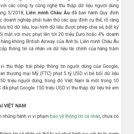
với các công ty công nghệ thu thập dữ liệu người dùng
háng 5/2018,
Liên minh Châu Âu
đã ban hành Quy định
 doanh nghiệp phải tuân thủ các quy định cụ thể, rõ ràng
lưu trữ dữ liệu, loại hình dữ liệu được phép chia sẻ, bất kỳ
i mặt với mức phạt lên tới 20 triệu Euro hoặc 4% doanh
 hàng không British Airway của Anh bị Liên minh Châu Âu
cắp thông tin cá nhân và dữ liệu tài chính của hàng trăm
i thu thập trái phép thông tin người dùng của Google,
n thương mại Mỹ (FTC) phạt 5 tỷ USD vì bê bối dữ liệu
 50 triệu người dùng, trong đó Việt Nam là một trong 10
C đã phạt Google 150 triệu USD vì thu thập dữ liệu trẻ em
I VIỆT NAM
ới những hành vi vi phạm
bảo vệ thông tin cá nhân
, chưa có
hông tin cá nhân có thể bị xử phạt hình sự, với án tù giam