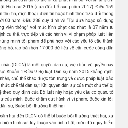
uật Hình sự 2015 (sửa đổi, bổ sung năm 2017). Điều 159
thư tín, điện thoại, điện tín hoặc hình thức trao đổi thông
t tới 03 năm. Điều 288 quy định về “Tội đưa hoặc sử dụng
ạng viễn thông” với mức hình phạt cao nhất là 07 năm tù
nh cụ thể, trực tiếp về các hành vi vi phạm pháp luật liên
chứng minh tội phạm để phù hợp với các yếu tố cấu thành
công bố, rao bán hơn 17.000 dữ liệu về căn cước công dân
á nhân (DLCN) là một quyền dân sự, việc bảo vệ quyền này
 sự. Khoản 1 Điều 9 Bộ luật Dân sự năm 2015 khẳng định:
 nhân, chủ thể khác được tôn trọng và được pháp luật bảo
 thức chế tài dân sự: Khi quyền dân sự của một chủ thể bị
 theo quy định của Bộ luật này hoặc yêu cầu cơ quan, tổ
 của mình; Buộc chấm dứt hành vi vi phạm; Buộc xin lỗi,
dân sự; Buộc bồi thường thiệt hại.
 xâm hại đến DLCN có thể bị buộc bồi thường thiệt hại, xử
 nhiệm hình sự, tùy thuộc vào tính chất, mức độ nguy hiểm