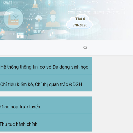
Thứ 6
7/8/2026
Hệ thống thông tin, cơ sở Đa dạng sinh học
Chỉ tiêu kiểm kê, Chỉ thị quan trắc ĐDSH
Giao nộp trực tuyến
Thủ tục hành chính