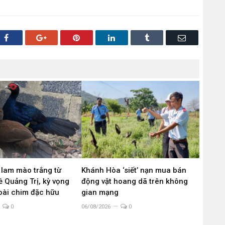
Facebook
Google+
Pinterest
LinkedIn
Tumblr
Email
 lam mào trắng từ
Khánh Hòa ‘siết’ nạn mua bán
 Quảng Trị, kỳ vọng
động vật hoang dã trên không
loài chim đặc hữu
gian mạng
0
06/08/2026
0