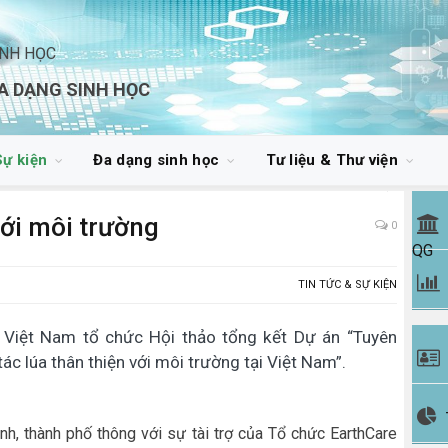
INH HỌC
A DẠNG SINH HỌC
Sự kiện
Đa dạng sinh học
Tư liệu & Thư viện
với môi trường
0
QG
TIN TỨC & SỰ KIỆN
Việt Nam tổ chức Hội thảo tổng kết Dự án “Tuyên
ác lúa thân thiện với môi trường tại Việt Nam”.
nh, thành phố thông với sự tài trợ của Tổ chức EarthCare