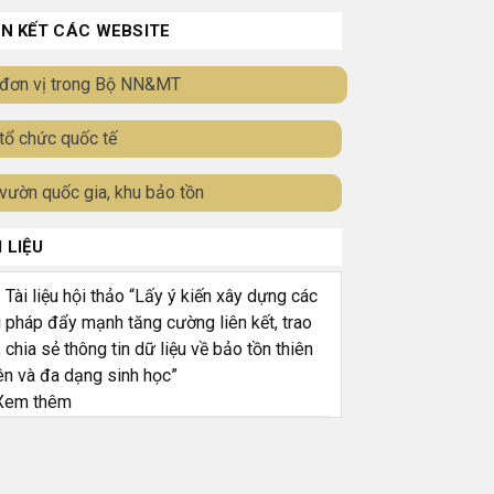
ÊN KẾT CÁC WEBSITE
đơn vị trong Bộ NN&MT
tổ chức quốc tế
vườn quốc gia, khu bảo tồn
I LIỆU
ài liệu hội thảo “Lấy ý kiến xây dựng các
i pháp đẩy mạnh tăng cường liên kết, trao
, chia sẻ thông tin dữ liệu về bảo tồn thiên
ên và đa dạng sinh học”
em thêm