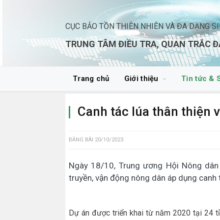
CỤC BẢO TỒN THIÊN NHIÊN VÀ ĐA DẠNG S
TRUNG TÂM ĐIỀU TRA, QUAN TRẮC Đ
Trang chủ
Giới thiệu
Tin tức & 
Canh tác lúa thân thiện 
ĐĂNG BÀI
20/10/2023
Ngày 18/10, Trung ương Hội Nông dân 
truyền, vận động nông dân áp dụng canh t
Dự án được triển khai từ năm 2020 tại 24 tỉ