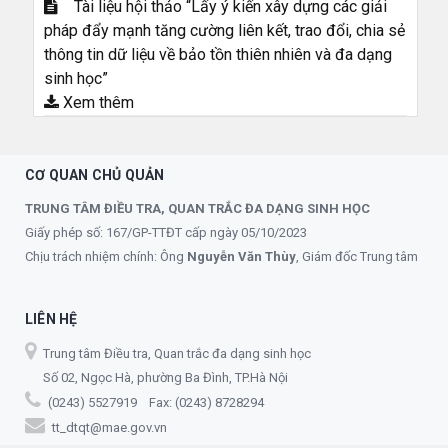
Tài liệu hội thảo “Lấy ý kiến xây dựng các giải
pháp đẩy mạnh tăng cường liên kết, trao đổi, chia sẻ
thông tin dữ liệu về bảo tồn thiên nhiên và đa dạng
sinh học”
Xem thêm
CƠ QUAN CHỦ QUẢN
TRUNG TÂM ĐIỀU TRA, QUAN TRẮC ĐA DẠNG SINH HỌC
Giấy phép số: 167/GP-TTĐT cấp ngày 05/10/2023
Chịu trách nhiệm chính: Ông
Nguyễn Văn Thùy
, Giám đốc Trung tâm
LIÊN HỆ
Trung tâm Điều tra, Quan trắc đa dạng sinh học
Số 02, Ngọc Hà, phường Ba Đình, TP.Hà Nội
(0243) 5527919 Fax: (0243) 8728294
tt_dtqt@mae.gov.vn