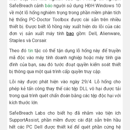
SafeBreach cảnh
báo
người sử dụng HĐH Windows 10
về một lỗ hổng nghiêm trọng trong phần mềm phân tích
hệ thống PC-Doctor Toolbox được cài sẵn trên nhiều
thiết bị. Được biết lỗ hồng này xuất hiện do lỗi của các
đơn vị sản xuất máy tính
bao
gồm: Dell, Alienware,
Staples và Corsair.
Theo đó
tin
tặc có thể tận dụng lỗ hổng này để truyền
mã độc vào máy tính doanh nghiệp hoặc máy tính gia
đình của bạn, sau đó tước đoạt quyền kiểm soát thiết
bị thông qua một quá trình cấp quyền truy cập.
Lỗi này được phát hiện vào ngày 29/4. Lỗ hổng cho
phép kẻ tấn công thay thế các tệp DLL vô hại được tải
trong quá trình quét chẩn đoán bằng các tệp độc hại với
kích thước lớn.
SafeBreach Labs cho biết họ đã nhắm vào tiện ích
SupportAssist, phần mềm được cài đặt sẵn trên hầu
hết các PC Dell được thiết kế để quét phần cứng hệ