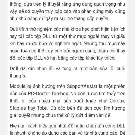
thống, dựa trên lý thuyết rằng ứng dụng quan trọng như
vậy sẽ có quyền truy cập cao vào phần cứng máy cũng
như khả năng để gây ra sự leo thang cấp quyền.
Quá trình thử nghiệm các nhà khoa học phát hiện tiện ích
này tải các tệp DLL từ một thư mục ngoài thay vì giấu
kín hay được bảo vệ nghiêm ngặt. Những thư mục này
hoàn toàn có thể truy cập bởi người dùng, thậm chí thay
đổi các tệp DLL vô hại bằng các tệp khác tùy thích.
Dell đã xác nhận lỗi và tung ra một bản sửa lỗi cuối
tháng 5.
Module bị ảnh hưởng trên SupportAssist là một phiên
bản của PC-Doctor Toolbox. Nó còn được tìm thấy trên
thiết bị của nhiều nhà sản xuất khác như Corsair,
Staples hay Tobii. Dù các bên đã tích cực tìm hướng
giải quyết nhưng chưa thể xử lý dứt điểm vấn đề.
Hiện tại, cách hiệu quả nhất để ngăn chặn tấn công DLL
là nhanh chóng áp dụng các bản vá từ nhà cung cấp. Để