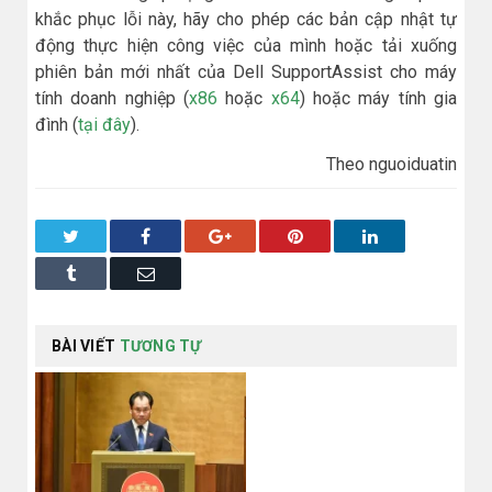
khắc phục lỗi này, hãy cho phép các bản cập nhật tự
động thực hiện công việc của mình hoặc tải xuống
phiên bản mới nhất của Dell SupportAssist cho máy
tính doanh nghiệp (
x86
hoặc
x64
) hoặc máy tính gia
đình (
tại đây
).
Theo nguoiduatin
Twitter
Facebook
Google+
Pinterest
LinkedIn
Tumblr
Email
BÀI VIẾT
TƯƠNG TỰ