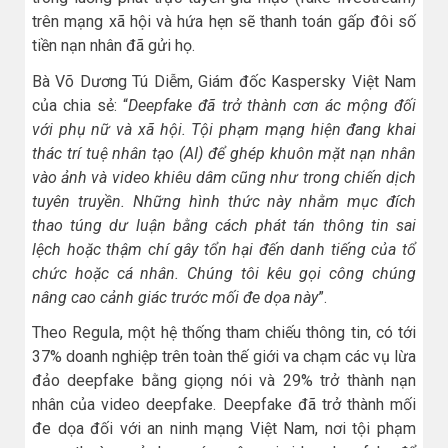
trên mạng xã hội và hứa hẹn sẽ thanh toán gấp đôi số
tiền nạn nhân đã gửi họ.
Bà Võ Dương Tú Diễm, Giám đốc Kaspersky Việt Nam
của chia sẻ: “
Deepfake đã trở thành cơn ác mộng đối
với phụ nữ và xã hội. Tội phạm mạng hiện đang khai
thác trí tuệ nhân tạo (AI) để ghép khuôn mặt nạn nhân
vào ảnh và video khiêu dâm cũng như trong chiến dịch
tuyên truyền. Những hình thức này nhằm mục đích
thao túng dư luận bằng cách phát tán thông tin sai
lệch hoặc thậm chí gây tổn hại đến danh tiếng của tổ
chức hoặc cá nhân. Chúng tôi kêu gọi công chúng
nâng cao cảnh giác trước mối đe dọa này
”.
Theo Regula, một hệ thống tham chiếu thông tin, có tới
37% doanh nghiệp trên toàn thế giới va chạm các vụ lừa
đảo deepfake bằng giọng nói và 29% trở thành nạn
nhân của video deepfake. Deepfake đã trở thành mối
đe dọa đối với an ninh mạng Việt Nam, nơi tội phạm