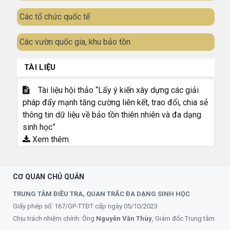
Các tổ chức quốc tế
Các vườn quốc gia, khu bảo tồn
TÀI LIỆU
Tài liệu hội thảo “Lấy ý kiến xây dựng các giải
pháp đẩy mạnh tăng cường liên kết, trao đổi, chia sẻ
thông tin dữ liệu về bảo tồn thiên nhiên và đa dạng
sinh học”
Xem thêm
CƠ QUAN CHỦ QUẢN
TRUNG TÂM ĐIỀU TRA, QUAN TRẮC ĐA DẠNG SINH HỌC
Giấy phép số: 167/GP-TTĐT cấp ngày 05/10/2023
Chịu trách nhiệm chính: Ông
Nguyễn Văn Thùy
, Giám đốc Trung tâm