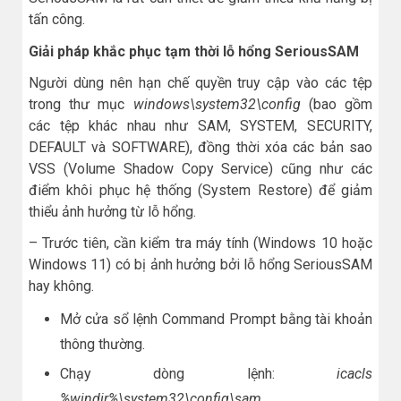
tấn công.
Giải pháp khắc phục tạm thời lỗ hổng SeriousSAM
Người dùng nên hạn chế quyền truy cập vào các tệp
trong thư mục
windows\system32\config
(bao gồm
các tệp khác nhau như SAM, SYSTEM, SECURITY,
DEFAULT và SOFTWARE), đồng thời xóa các bản sao
VSS (Volume Shadow Copy Service) cũng như các
điểm khôi phục hệ thống (System Restore) để giảm
thiểu ảnh hưởng từ lỗ hổng.
– Trước tiên, cần kiểm tra máy tính (Windows 10 hoặc
Windows 11) có bị ảnh hưởng bởi lỗ hổng SeriousSAM
hay không.
Mở cửa sổ lệnh Command Prompt bằng tài khoản
thông thường.
Chạy dòng lệnh:
icacls
%windir%\system32\config\sam