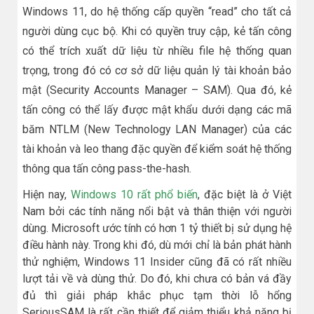
Windows 11, do hệ thống cấp quyền “read” cho tất cả
người dùng cục bộ. Khi có quyền truy cập, kẻ tấn công
có thể trích xuất dữ liệu từ nhiều file hệ thống quan
trọng, trong đó có cơ sở dữ liệu quản lý tài khoản bảo
mật (Security Accounts Manager – SAM). Qua đó, kẻ
tấn công có thể lấy được mật khẩu dưới dạng các mã
băm NTLM (New Technology LAN Manager) của các
tài khoản và leo thang đặc quyền để kiểm soát hệ thống
thông qua tấn công pass-the-hash.
Hiện nay,
Windows 10 rất phổ biến
, đặc biệt là ở Việt
Nam bởi các tính năng nổi bật và thân thiện với người
dùng. Microsoft ước tính có hơn 1 tỷ thiết bị sử dụng hệ
điều hành này. Trong khi đó, dù mới chỉ là bản phát hành
thử nghiệm, Windows 11 Insider cũng đã có rất nhiều
lượt tải về và dùng thử. Do đó, khi chưa có bản vá đầy
đủ thì giải pháp khắc phục tạm thời lỗ hổng
SeriousSAM là rất cần thiết để giảm thiểu khả năng bị