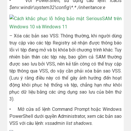
• Với PowerShell, sử dụng câu lệnh:
icacls
$env:windir\system32\config\*.* /inheritance:e
– Xóa các bản sao VSS: Thông thường, khi người dùng
truy cập vào các tệp Registry sẽ nhận được thông báo
lỗi vì tệp đang mở và bị khóa bởi chương trình khác. Tuy
nhiên bản thân các tệp này, bao gồm cả SAM thường
được sao lưu bởi VSS, nên kẻ tấn công có thể truy cập
tệp thông qua VSS, do vậy cần phải xóa bản sao VSS.
(Lưu ý rằng điều này có thể gây ảnh hưởng đến hoạt
động khôi phục hệ thống và tệp, chẳng hạn như khôi
phục dữ liệu bằng các ứng dụng sao lưu của bên thứ
3).
• Mở cửa sổ lệnh Command Prompt hoặc Windows
PowerShell dưới quyền Administrator, xem các bản sao
VSS với câu lệnh:
vssadmin list shadows.