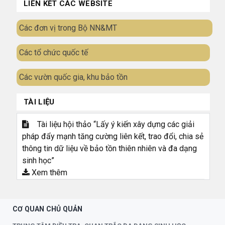
LIÊN KẾT CÁC WEBSITE
Các đơn vị trong Bộ NN&MT
Các tổ chức quốc tế
Các vườn quốc gia, khu bảo tồn
TÀI LIỆU
Tài liệu hội thảo “Lấy ý kiến xây dựng các giải
pháp đẩy mạnh tăng cường liên kết, trao đổi, chia sẻ
thông tin dữ liệu về bảo tồn thiên nhiên và đa dạng
sinh học”
Xem thêm
CƠ QUAN CHỦ QUẢN