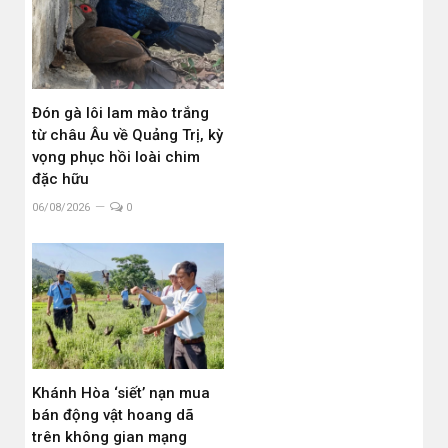
Đón gà lôi lam mào trắng
từ châu Âu về Quảng Trị, kỳ
vọng phục hồi loài chim
đặc hữu
06/08/2026
0
Khánh Hòa ‘siết’ nạn mua
bán động vật hoang dã
trên không gian mạng