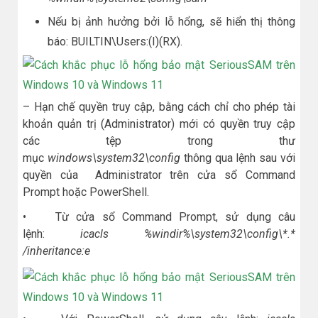
Nếu bị ảnh hưởng bởi lỗ hổng, sẽ hiển thị thông
báo: BUILTIN\Users:(I)(RX).
– Hạn chế quyền truy cập, bằng cách chỉ cho phép tài
khoản quản trị (Administrator) mới có quyền truy cập
các tệp trong thư
mục
windows\system32\config
thông qua lệnh sau với
quyền của Administrator trên cửa sổ Command
Prompt hoặc PowerShell.
• Từ cửa sổ Command Prompt, sử dụng câu
lệnh:
icacls %windir%\system32\config\*.*
/inheritance:e